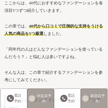
ここからは、40代におすすめなファンデーションを各
項目5つずつ紹介していきます。
この章では、
40代から口コミで圧倒的な支持をうける
人気の商品を5つ厳選
しました。
「同年代の人はどんなファンデーションを使っている
んだろう？」と悩む人は多いですよね。
そんな人は、この章で紹介するファンデーションを参
考にしてみてください。
電話
電話
渋谷店
予
新宿店
予
ランコム タンイドルウルトラウェアリキ
約
約
予約
予約