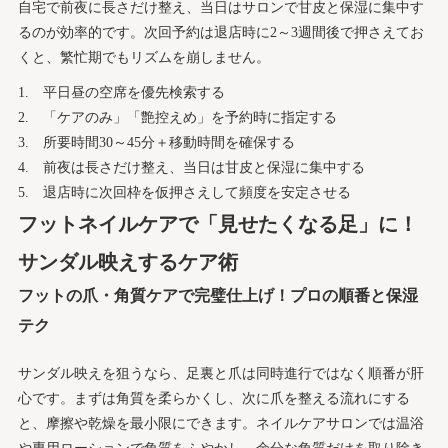
自宅で前夜に長さだけ整え、当日はサロンで甘皮と保湿に集中す
るのが効率的です。次回予約は退店時に2～3週間後で押さえてお
くと、繁忙期でもリズムを崩しません。
平日昼の空席を優先検索する
「ケアのみ」「艶控えめ」を予約時に指定する
所要時間30～45分＋移動時間を確保する
前夜は長さだけ整え、当日は甘皮と保湿に集中する
退店時に次回枠を仮押さえして頻度を安定させる
フットネイルケアで「見せたくなる足」に！
サンダル映えするケア術
フットの爪・角質ケアで完璧仕上げ！プロの順番と保湿
テク
サンダル映えを狙うなら、足裏と爪は同時進行ではなく順番が肝
心です。まずは角質を柔らかくし、次に爪を整える流れにする
と、摩擦や乾燥を最小限にできます。ネイルケアサロンでは温浴