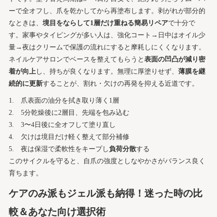
ーで全オフし、爪を乾かしてから再塗布します。剥がれが部分的
なときは、
境目をならして1層だけ重ねる簡易リペア
で十分で
す。家事やタイピングが多い人は、強化コート→日中はオイル少
量→夜はクリームで保護の流れにすると摩耗しにくくなります。
ネイルケアサロンでベースを整えてもらうと
表面の凹凸が減り密
着が向上
し、持ちが良くなります。無理に厚塗りせず、
薄膜を継
続的に更新
することが、割れ・欠けの再発を抑える近道です。
爪表面の油分を拭き取り薄く1層
5分乾燥後に2層目、先端を包み込む
3〜4日後に全オフして塗り直し
欠けは境目だけ軽く整えて部分補修
夜は保湿で柔軟性をキープし
負荷分散
する
このサイクルを守ると、自爪の強度としなやかさがバランス良く
育ちます。
ケアのみ派もジェル派も納得！迷った時の比
較＆あなた向け選択術