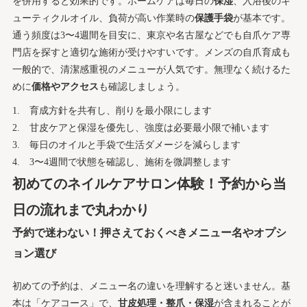
を併用すると効果的です。ホームケアは毎日の
保湿
、入浴後のキ
ューティクルオイル、負荷が高い作業時の
保護手袋
が基本です。
通う頻度は3〜4週間を目安に、東京や名古屋などでも自爪ケア専
門店を探すと適切な施術が受けやすいです。メンズの自爪育成も
一般的で、清潔感重視のメニューが人気です。無理なく続けるた
めに
価格やアクセス
も確認しましょう。
育成方針を共有し、削りを最小限にします
甘皮ケアと保湿を優先し、強度は必要最小限で補います
毎日のオイルと手袋で生活ダメージを減らします
3〜4週間で状態を確認し、施術を微調整します
初めてのネイルケアサロン体験！予約から当
日の流れまで丸わかり
予約で迷わない！押さえておくべきメニュー名やオプシ
ョン選び
初めての予約は、メニュー名の違いを理解すると迷いません。基
本は「ケアコース」で、
甘皮処理・整爪・保湿
が含まれることが