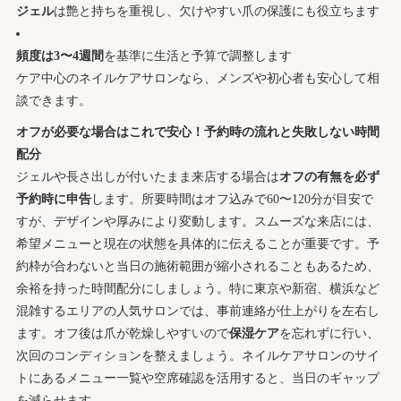
ジェル
は艶と持ちを重視し、欠けやすい爪の保護にも役立ちます
頻度は3〜4週間
を基準に生活と予算で調整します
ケア中心のネイルケアサロンなら、メンズや初心者も安心して相
談できます。
オフが必要な場合はこれで安心！予約時の流れと失敗しない時間
配分
ジェルや長さ出しが付いたまま来店する場合は
オフの有無を必ず
予約時に申告
します。所要時間はオフ込みで60〜120分が目安で
すが、デザインや厚みにより変動します。スムーズな来店には、
希望メニューと現在の状態を具体的に伝えることが重要です。予
約枠が合わないと当日の施術範囲が縮小されることもあるため、
余裕を持った時間配分にしましょう。特に東京や新宿、横浜など
混雑するエリアの人気サロンでは、事前連絡が仕上がりを左右し
ます。オフ後は爪が乾燥しやすいので
保湿ケア
を忘れずに行い、
次回のコンディションを整えましょう。ネイルケアサロンのサイ
トにあるメニュー一覧や空席確認を活用すると、当日のギャップ
を減らせます。