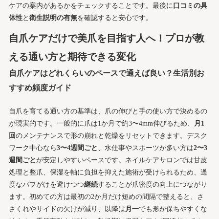
ケアの案内があるかをチェックすることです。最後に
口コミの具
体性
と
衛生説明の有無
を確認すると安心です。
自爪ケアだけで美爪を目指す人へ！プロが教
える通い方と期待できる変化
自爪ケアはどれくらいのペースで通えば良い？生活別お
すすめ頻度ガイド
自爪を育てる通い方の基準は、爪の伸びと手の使い方で決めるの
が現実的です。一般的に爪は1か月で約3〜4mm伸びるため、
月1
回
のメンテナンスで形の崩れと乾燥をリセットできます。デスク
ワーク中心なら
3〜4週間ごと
、水仕事やスポーツが多い方は
2〜3
週間ごと
が安定しやすいペースです。ネイルケアサロンでは甘皮
処理と整爪、保湿を軸に負担を抑えた施術が受けられるため、過
度なバフがけを避けつつ
継続
することが爪密度の向上につながり
ます。初めての方は最初の2か月だけ短めの間隔で整えると、さ
さくれやサイドの欠けが減り、以降は
月一
でも形が保ちやすくな