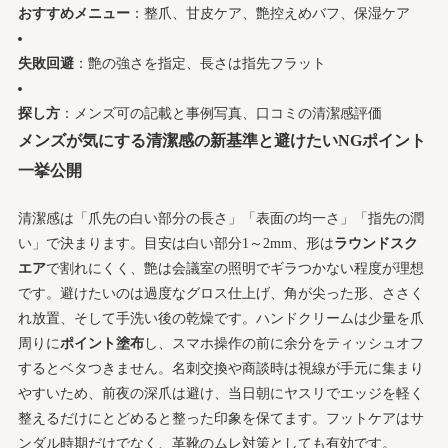
おすすめメニュー
：整爪、甘皮ケア、艶控えめバフ、保湿ケア
失敗回避
：艶の強さを指定、長さは指先フラット
探し方
：メンズ可の記載と事例写真、口コミの清潔感評価
メンズが気にする清潔感の新基準と避けたいNGポイント
一挙公開
清潔感は「爪先の白い部分の長さ」「表面の均一さ」「指先の潤
い」で決まります。目安は白い部分1～2mm、形は
ラウンドスク
エア
で割れにくく、艶は会議室の照明でギラつかない程度が理想
です。避けたいのは過度なグロス仕上げ、角が尖った形、ささく
れ放置、そして手洗い後の乾燥です。ハンドクリームは少量を爪
周りに
ポイント塗布
し、スマホ操作の前に余分をティッシュオフ
するとベタつきません。名刺交換や商談時は視線が手元に集まり
やすいため、前夜の深爪は避け、当日朝にヤスリでエッジを軽く
整えるだけにとどめると整った印象を保てます。フットケアはサ
ンダル時期だけでなく、革靴のムレ対策としても有効です。