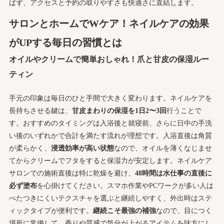
ばず、アクセスと予約の取りやすさも快適さに直結します。
サロンとホームでWケア！ネイルケアの効果
がUPする毎日の習慣とは
オイルやクリームで簡単おしゃれ！爪と甘皮の保湿ルー
ティン
手元の印象は毎日のひと手間で大きく変わります。ネイルケアを
長持ちさせる鍵は、
甘皮まわりの保湿を1日2〜3回
行うことで
す。おすすめのタイミングは入浴後と就寝前、さらに日中の手洗
い後のいずれかで合計を満たす流れが理想です。入浴直後は角質
が柔らかく、
浸透効率が高い状態
なので、オイルを薄くなじませ
てからクリームでフタをすると保湿力が安定します。ネイルケア
サロンでの施術直後は特に乾燥を避け、
48時間は水仕事の直後に
必ず塗布
を心掛けてください。スマホ作業やPCワークが多い人は
べたつきにくいテクスチャを選ぶと継続しやすく、外出時はステ
ィックタイプが便利です。
継続こそ最強の補強
なので、目につく
場所に常備して、香りや質感で気分が上がるアイテムを味方にし