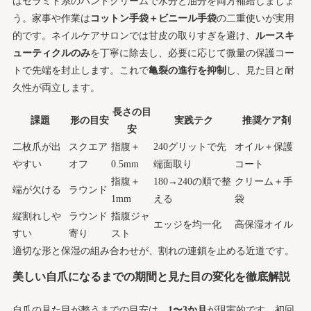
はセラミド系のハンドクリームで水分と油分を両方補給しましょ
う。家事や作業は
コットン手袋＋ビニール手袋
の二重使いが実用
的です。ネイルケアサロンでは甘皮の取りすぎを避け、
ルースキ
ューティクルのみ
を丁寧に除去し、必要に応じて微量の保護コー
トで先端を封止します。これで
亀裂の進行を抑制
し、見た目と耐
久性が両立します。
長さの目
課題
形の目安
実践テク
推奨ケア剤
安
二枚爪が出
スクエア
指腹＋
240グリットで先
オイル＋保護
やすい
オフ
0.5mm
端面取り
コート
指腹＋
180→240の順で整
クリーム＋手
端が欠ける
ラウンド
1mm
える
袋
縦割れしや
ラウンド
指腹ジャ
エッジを均一化
高保湿オイル
すい
寄り
スト
適切な形と保湿の組み合わせが、割れの連鎖を止める近道です。
美しい自爪になるまでの期間と見た目の変化を徹底解説
自爪の見た目が整うまでの目安は、
1〜3か月
が現実的です。初回