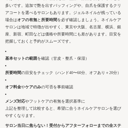
多いです。追加で艶を出すバッフィングや、自爪を保護するクリ
アコートを選べるサロンもあります。ジェルネイルが残っている
場合は
オフの有無
と
所要時間
を必ず確認しましょう。ネイルケア
サロンは地域で特徴が出やすく、東京や大阪、名古屋、横浜、銀
座、新宿、町田などは価格や所要時間にも差があります。目安を
把握しておくと予約がスムーズです。
基本セットの範囲
を確認（甘皮・整爪・保湿）
所要時間
の目安をチェック（ハンド40〜60分、オフあり＋20分）
オフ料金
や
ケアのみ
の可否を事前確認
メンズ対応
やフットケアの有無を選択基準に
上記を整理して比較すると、希望に合うネイルケアサロンを選び
やすくなります。
サロン当日に焦らない！受付からアフターフォローまでの全ステ