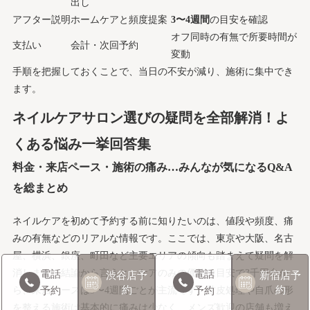
出し
アフター説明
ホームケアと頻度提案
3〜4週間
の目安を確認
オフ同時の有無で所要時間が
支払い
会計・次回予約
変動
手順を把握しておくことで、当日の不安が減り、施術に集中でき
ます。
ネイルケアサロン選びの疑問を全部解消！よ
くある悩み一挙回答集
料金・来店ペース・施術の痛み…みんなが気になるQ&A
を総まとめ
ネイルケアを初めて予約する前に知りたいのは、値段や頻度、痛
みの有無などのリアルな情報です。ここでは、東京や大阪、名古
屋、横浜、銀座、町田など主要エリアの傾向も踏まえて疑問を解
消します。結論から言うと、ケアのみの価格は目安で3千円台か
電話
電話
渋谷店
予
新宿店
予
約
約
予約
予約
ら、来店ペースは3〜4週間ごとが主流です。甘皮処理や自爪の形
を整える施術は基本的に痛みは少なく、メンズ歓迎の店舗も増え