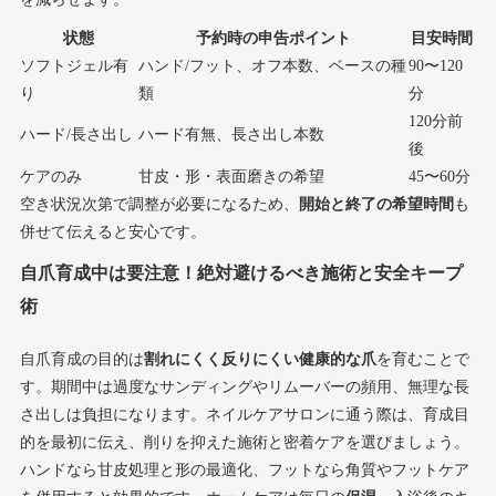
状態
予約時の申告ポイント
目安時間
ソフトジェル有
ハンド/フット、オフ本数、ベースの種
90〜120
り
類
分
120分前
ハード/長さ出し
ハード有無、長さ出し本数
後
ケアのみ
甘皮・形・表面磨きの希望
45〜60分
空き状況次第で調整が必要になるため、
開始と終了の希望時間
も
併せて伝えると安心です。
自爪育成中は要注意！絶対避けるべき施術と安全キープ
術
自爪育成の目的は
割れにくく反りにくい健康的な爪
を育むことで
す。期間中は過度なサンディングやリムーバーの頻用、無理な長
さ出しは負担になります。ネイルケアサロンに通う際は、育成目
的を最初に伝え、削りを抑えた施術と密着ケアを選びましょう。
ハンドなら甘皮処理と形の最適化、フットなら角質やフットケア