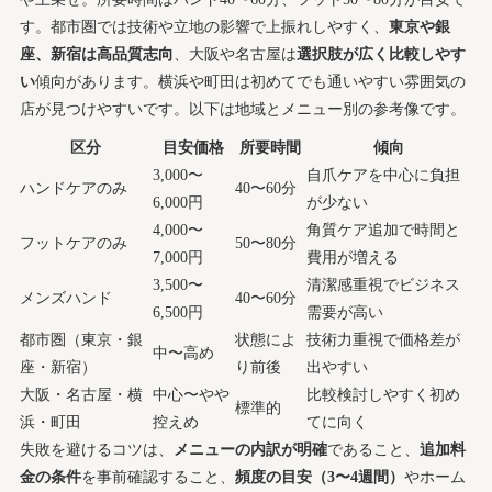
ネイルケアサロン選びの疑問を全部解消！よくある悩み
す。都市圏では技術や立地の影響で上振れしやすく、
東京や銀
一挙回答集
座、新宿は高品質志向
、大阪や名古屋は
選択肢が広く比較しやす
い
傾向があります。横浜や町田は初めてでも通いやすい雰囲気の
料金・来店ペース・施術の痛み…みんなが気にな
店が見つけやすいです。以下は地域とメニュー別の参考像です。
るQ&Aを総まとめ
区分
目安価格
所要時間
傾向
3,000〜
自爪ケアを中心に負担
ハンドケアのみ
40〜60分
6,000円
が少ない
4,000〜
角質ケア追加で時間と
フットケアのみ
50〜80分
7,000円
費用が増える
3,500〜
清潔感重視でビジネス
メンズハンド
40〜60分
6,500円
需要が高い
都市圏（東京・銀
状態によ
技術力重視で価格差が
中〜高め
座・新宿）
り前後
出やすい
大阪・名古屋・横
中心〜やや
比較検討しやすく初め
標準的
浜・町田
控えめ
てに向く
失敗を避けるコツは、
メニューの内訳が明確
であること、
追加料
金の条件
を事前確認すること、
頻度の目安（3〜4週間）
やホーム