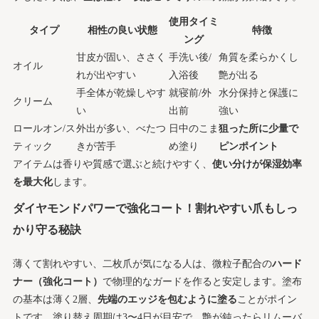
使用タイミ
タイプ
相性の良い状態
特徴
ング
甘皮が固い、ささく
手洗い後/
角質を柔らかくし
オイル
れが出やすい
入浴後
艶が出る
手全体が乾燥しやす
就寝前/外
水分保持と保護に
クリーム
い
出前
強い
ロールオン/ス
外出が多い、べたつ
日中のこま
狙った所に少量で
ティック
きが苦手
め塗り
ピンポイント
アイテムは香りや質感で選ぶと続けやすく、
使い分けが保湿効率
を最大化
します。
ダイヤモンドパワーで強化コート！割れやすい爪もしっ
かり守る秘訣
薄くて割れやすい、二枚爪が気になる人は、微粒子配合の
ハード
ナー（強化コート）
で物理的なガードを作ると安定します。塗布
の基本は薄く2層、
先端のエッジを包むように塗る
ことがポイン
トです。塗り替え周期は3〜4日が目安で、艶が鈍ったらリムーバ