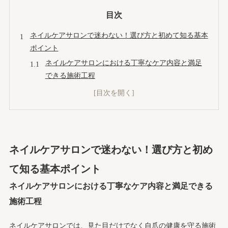
目次
ネイルケアサロンで迷わない！選び方と初めて知る基本
ポイント
ネイルケアサロンにおける丁寧なケア内容と満足
できる施術工程
ネイルケアサロンの価格帯と所要時間は？失敗し
ない相場と地域別の傾向
自爪ケアだけで美爪を目指す人へ！プロが教える通い方
と期待できる変化
自爪ケアはどれくらいのペースで通えば良い？生
ネイルケアサロンで迷わない！選び方と初め
活別おすすめ頻度ガイド
て知る基本ポイント
美しい自爪になるまでの期間と見た目の変化を徹
ネイルケアサロンにおける丁寧なケア内容と満足できる
底解説
メンズネイルケアをはじめる時に！自信がつく清潔メニ
施術工程
ュー＆マナー集
ネイルケアサロンでは、見た目だけでなく自爪の健康を守る施術
メンズでも安心！自然な清潔感を叶えるケアのみ