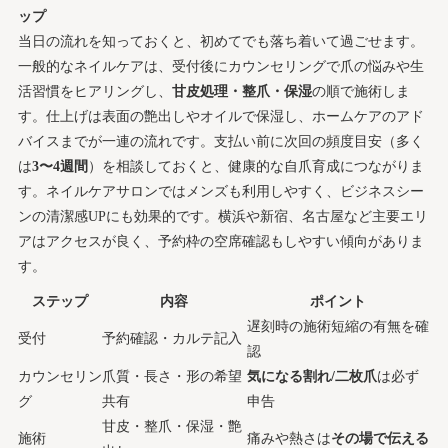
ップ
当日の流れを知っておくと、初めてでも落ち着いて過ごせます。
一般的なネイルケアは、受付後にカウンセリングで爪の悩みや生
活習慣をヒアリングし、
甘皮処理・整爪・保湿
の順で施術しま
す。仕上げは表面の艶出しやオイルで保湿し、ホームケアのアド
バイスまでが一連の流れです。支払い前に次回の頻度目安（多く
は
3〜4週間
）を相談しておくと、健康的な自爪育成につながりま
す。ネイルケアサロンではメンズも利用しやすく、ビジネスシー
ンの清潔感UPにも効果的です。横浜や新宿、名古屋など主要エリ
アはアクセスが良く、予約枠の空席確認もしやすい傾向がありま
す。
ステップ
内容
ポイント
遅刻時の施術短縮の有無を確
受付
予約確認・カルテ記入
認
カウンセリン
爪質・長さ・形の希望
気になる割れ/二枚爪
は必ず
グ
共有
申告
甘皮・整爪・保湿・艶
施術
痛みや熱さは
その場で伝える