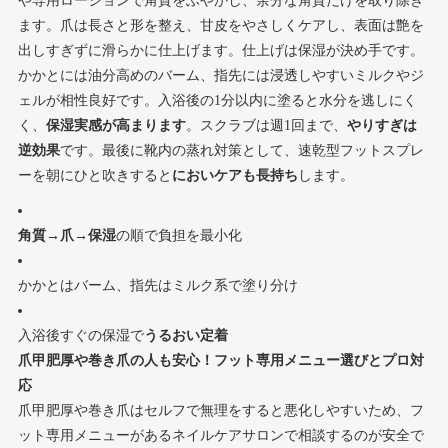
や専用ローションで角質をふやかし、余分な角質だけを取り除き
ます。爪は長さと形を整え、甘皮をやさしくケアし、表面は艶を
出しすぎずに滑らかに仕上げます。仕上げは保湿が決め手です。
かかとには油分高めのバーム、指先には浸透しやすいミルクやジ
ェルが相性良好です。入浴後の1分以内に塗ると水分を逃しにく
く、
保湿実感が高まります
。スクラブは週1回まで、
やりすぎは
逆効果
です。最後に靴内の蒸れ対策として、速乾型フットスプレ
ーを朝にひと吹きすると
においケアも長持ち
します。
角質→爪→保湿
の順で負担を最小化
かかとはバーム、指先はミルク系で塗り分け
入浴後すぐの保湿で
うるおい定着
爪甲肥厚や巻き爪の人も安心！フット専用メニュー選びとプロ対
応
爪甲肥厚や巻き爪はセルフで無理をすると悪化しやすいため、フ
ット専用メニューがあるネイルケアサロンで相談するのが安全で