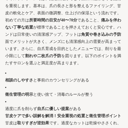
を重視します。基本は、爪の長さと形を整えるファイリング、甘
メニューの選びのコツ
皮の軟化とケア、表面の微調整、仕上げの保湿という流れです。
メンズが気にする清潔感の新基準と避けたいNGポ
初めての方は
所要時間の目安が40〜70分
であること、
痛みを伴わ
イント一挙公開
ない丁寧な処置
が標準であることを押さえておくと安心です。ハ
フットネイルケアで「見せたくなる足」に！サンダル映
ンドは日常使いの清潔感アップ、フットは
角質や巻き込みの予防
えするケア術
面でメリットが大きく、メンズにも清潔感向上の需要が高まって
フットの爪・角質ケアで完璧仕上げ！プロの順番
います。さらに、自爪育成を目的としたメニューでは、削りを最
と保湿テク
小限にして
割れや二枚爪の予防
を図ります。以下のポイントを満
フットネイルケアは何週間おきが最適？季節・靴
たすサロンを選ぶと満足度が高まります。
で変わる通い方ガイド
行きたい地域で見つかる！ネイルケアサロンの料金相場
相談のしやすさ
と事前のカウンセリングがある
＆選び方のコツ
東京・大阪・名古屋・横浜で比べる！ネイルケア
衛生管理の明示
と使い捨て・消毒のルールが整う
サロンの料金&施術時間
銀座や表参道で得する！人気エリアの上手な予約
過度に爪を削らず
自爪に優しい提案
がある
術・キャンセル待ち活用法
甘皮ケアで多い誤解を解消！安全重視の処置と衛生管理ポイント
甘皮は
取りすぎが逆効果
です。過度なカットは乾燥やささくれ、
町田・池袋・新宿でケアのみを選ぶなら？知って