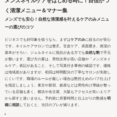
メンズネイルケアをはじめる時に！自信がつ
く清潔メニュー＆マナー集
メンズでも安心！自然な清潔感を叶えるケアのみメニュ
ーの選びのコツ
ビジネスでも好印象を狙うなら、まずは
ケアのみ
に絞るのが安心
です。ネイルケアサロンでは整爪、甘皮ケア、表面磨き、保湿の
基本がそろい、ジェルネイルに抵抗がある方でも
自然な艶
で手元
が整います。選び方の要は、男性比率が高い店舗や「メンズネイ
ルケア」表記があること、そして写真付き事例の確認です。価格
は地域差がありますが、初回は時間配分の丁寧なサロンが失敗し
にくいです。職場のルールが厳しい場合は艶控えめのバフ仕上げ
を指定しましょう。東京や新宿、銀座などは男性向け導線が整っ
ている店舗も多く、横浜や名古屋、大阪もアクセスが良いエリア
から探すと迷いません。予約前に所要時間と仕上がりの艶感を
明
確に相談
しておくと、当日のブレが減ります。