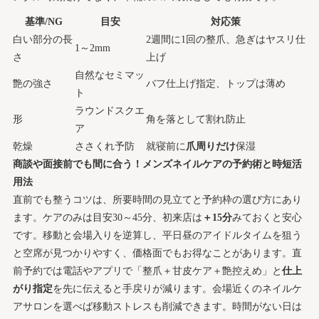
基準/NG
目安
対応策
白い部分の長
2週間に1回の整爪、急ぎはヤスリ仕
1～2mm
さ
上げ
自然なセミマッ
艶の強さ
バフ仕上げ指定、トップは薄め
ト
ラウンドスクエ
形
角を落として割れ防止
ア
乾燥
ささくれ予防
就寝前に
爪周りだけ
保湿
商談や面接前でも間に合う！メンズネイルケアの予約術と時短活
用法
直前でも整うコツは、所要時間の見立てと予約枠の選び方にあり
ます。ケアのみは目安30～45分、初来店は
＋15分
みておくと安心
です。移動と会場入りを逆算し、平日昼のアイドルタイムを狙う
と空席が見つかりやすく、価格面でもお得なことがあります。直
前予約では電話やアプリで「整爪＋甘皮ケア＋艶控えめ」と
仕上
がり指定
を先に伝えると手戻りが減ります。会場近くのネイルケ
アサロンを選べば移動ストレスも削減できます。時間がない日は