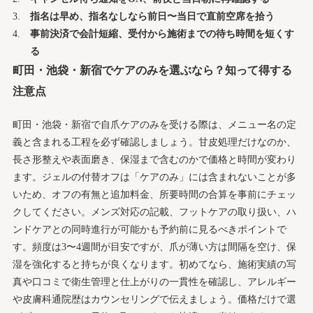
指名は早め、指名なしなら前日〜当日で直前空席を拾う
事前決済で会計短縮、受付から施術までの待ち時間を短くす
る
町田・池袋・新宿でケアのみを選ぶなら？知って得する
注意点
町田・池袋・新宿で自爪ケアのみを受ける際は、メニュー名の定
義と含まれる工程を必ず確認しましょう。甘皮処理だけなのか、
長さ形整えや表面磨き、保湿まで含むのかで価格と時間が変わり
ます。ジェルの付替オフは「ケアのみ」には含まれないことが多
いため、オフの有無と追加料金、所要時間の合算を事前にチェッ
クしてください。メンズ対応の記載、フットケアの取り扱い、ハ
ンドケアとの同時進行が可能かも予約前に見るべきポイントで
す。頻度は3〜4週間が目安ですが、爪が薄い方は間隔を空け、保
湿を強化すると持ちが良くなります。初めてなら、施術実績の写
真や口コミで衛生管理と仕上がりの一貫性を確認し、アレルギー
や皮膚科通院歴はカウンセリングで伝えましょう。価格だけで選