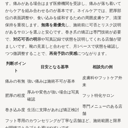
す。痛みがある場合はまず医療機関を受診し、痛みが落ち着いて
からケアを組み合わせるのが基本です。ネイルケアでは、肥厚部
位の表面調整や、食い込みを緩和するための周囲皮膚ケア、清潔
保持を重視します。
無痛を最優先
し、施術前に可否とリスク説明
があるサロンを選ぶと安心です。巻き爪の矯正は専門技術が必要
で、
対応可否の明示
や写真記録で状態を説明してくれる店舗が望
ましいです。靴の見直しと合わせて、月1ペースで状態を確認し
つつ微調整することで、
再発予防の実感
につながります。
判断ポイン
目安となる基準
相談先の例
ト
皮膚科やフットケア外
痛みの有無
強い痛みは施術不可が基本
来
厚みや変色が強い場合は写真
肥厚の程度
フット特化サロン
確認
専門メニューのある店
巻き込み度
生活に支障があれば矯正検討
舗
フット専用のカウンセリングが丁寧な店舗ほど、施術範囲と限界
が明確でトラブルを避けやすいです。