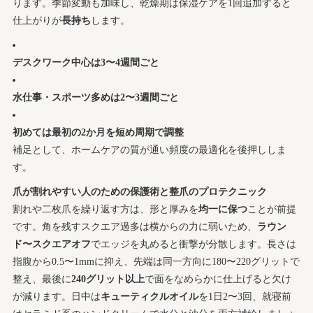
ります。季節変動も加味し、乾燥期は保湿ケアを1回追加すると
仕上がりが
長持ち
します。
デスクワーク中心は3〜4週間ごと
水仕事・スポーツ多めは2〜3週間ごと
初めては最初の2か月を短め周期で調整
補足として、ホームケアの質が通い頻度の最適化を後押ししま
す。
爪が割れやすい人のための保護術と整爪のプロテクニック
割れや二枚爪を繰り返す方は、形と厚みを
均一に保つ
ことが前提
です。角を残すスクエア過多は横からの力に弱いため、
ラウン
ド〜スクエアオフ
でエッジを丸めると衝撃が分散します。長さは
指腹から0.5〜1mmに抑え、先端は同一方向に180〜220グリットで
整え、最後に
240グリット以上
で面をなめらかに仕上げると欠け
が減ります。日中は
キューティクルオイル
を1日2〜3回、就寝前