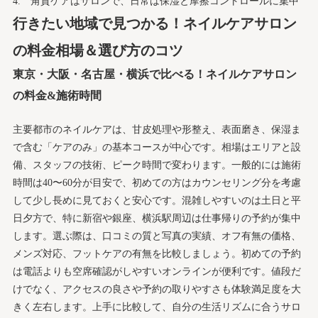
角質ケアはサロンで、日常は保湿と摩擦コントロールに集中
行きたい地域で見つかる！ネイルケアサロン
の料金相場＆選び方のコツ
東京・大阪・名古屋・横浜で比べる！ネイルケアサロン
の料金&施術時間
主要都市のネイルケアは、甘皮処理や形整え、表面磨き、保湿ま
で含む「ケアのみ」の基本コースが中心です。相場はエリアと設
備、スタッフの技術、ピーク時間で変わります。一般的には施術
時間は40〜60分が目安で、初めての方はカウンセリング分を考慮
して少し長めに見ておくと安心です。混雑しやすいのは土日と平
日夕方で、特に新宿や銀座、横浜駅周辺は仕事帰りの予約が集中
します。選ぶ際は、口コミの質と写真の実績、オフ有無の価格、
メンズ対応、フットケアの有無を比較しましょう。初めての予約
は電話よりも空席確認がしやすいオンラインが便利です。値段だ
けでなく、アクセスの良さや予約の取りやすさも体験満足度を大
きく左右します。上手に比較して、自分の生活リズムに合うサロ