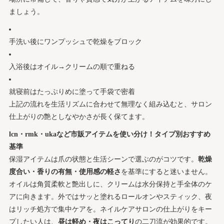
ましょう。
手洗い後にワンプッシュで乾燥をブロック
入浴後はオイル→クリームの順で重ねる
就寝前はたっぷりめに塗って手袋で密着
上記の流れを生活リズムに合わせて無理なく組み込むと、サロン
仕上がりの艶としなやかさが長く保てます。
lcn・rmk・ukaなど市販アイテムを使い分け！タイプ別おすすめ
基準
保湿アイテムは爪の状態と生活シーンで選ぶのがコツです。
乾燥
度合い・香りの有無・使用感の軽さ
を基準にすると迷いません。
オイルは角質柔軟と艶出しに、クリームは水分保持と手全体のケ
アに向きます。外ではサッと塗れるロールオンやスティック、夜
はリッチ処方で集中ケアを。ネイルケアサロンの仕上がりをキー
プしたい人は、
昼は軽め・夜はこってり
の二刀流が効果的です。