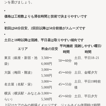
ンを選びましょう。
価格は工程数よりも滞在時間と技術で決まりやすいです
初回は60分目安、2回目以降は50分前後がスムーズです
土日と18時以降は混雑、平日昼は取りやすい傾向です
平均施術
混雑しやすい曜日/
エリア
料金の目安
時間
時間
東京（銀座・新宿・池
3,500〜
土日、平日18–21
50〜60分
袋）
6,000円
時
3,000〜
大阪（梅田・難波）
45〜60分
土日、金曜夕方
5,500円
3,000〜
土日、平日19時前
名古屋（名駅・栄）
45〜55分
5,000円
後
横浜（横浜駅・みなとみ
3,000〜
45〜60分
土日、平日夕方
らい）
5,500円
上記はケアのみの相場イメージです。ジェルネイル併用時は時間