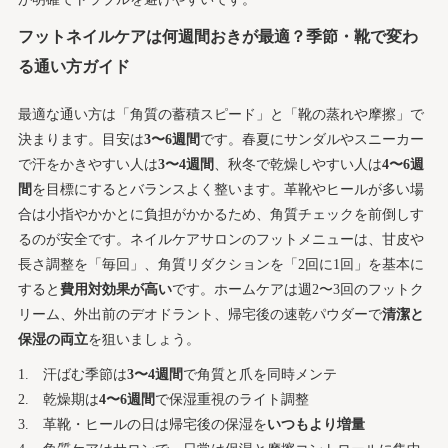
フットネイルケアは何週間おきが最適？季節・靴で変わ
る通い方ガイド
最適な通い方は「角質の蓄積スピード」と「靴の蒸れや摩擦」で
決まります。目安は
3〜6週間
です。春夏にサンダルやスニーカー
で汗をかきやすい人は
3〜4週間
、秋冬で乾燥しやすい人は
4〜6週
間
を目標にするとバランスよく整います。革靴やヒールが多い場
合は小指やかかとに負担がかかるため、角質チェックを前倒しす
るのが安全です。ネイルケアサロンのフットメニューは、甘皮や
長さ調整を「毎回」、角質リダクションを「2回に1回」を基本に
すると
費用対効果が高い
です。ホームケアは週2〜3回のフットク
リーム、外出前のデオドラント、帰宅後の速乾パウダーで
清潔と
保湿の両立
を狙いましょう。
汗ばむ季節は
3〜4週間
で角質と爪を同時メンテ
乾燥期は
4〜6週間
で保湿重視のライト調整
革靴・ヒールの日は帰宅後の保湿を
いつもより増量