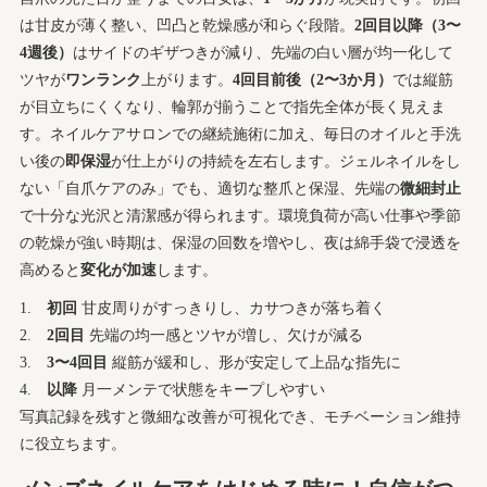
は甘皮が薄く整い、凹凸と乾燥感が和らぐ段階。
2回目以降（3〜
4週後）
はサイドのギザつきが減り、先端の白い層が均一化して
ツヤが
ワンランク
上がります。
4回目前後（2〜3か月）
では縦筋
が目立ちにくくなり、輪郭が揃うことで指先全体が長く見えま
す。ネイルケアサロンでの継続施術に加え、毎日のオイルと手洗
い後の
即保湿
が仕上がりの持続を左右します。ジェルネイルをし
ない「自爪ケアのみ」でも、適切な整爪と保湿、先端の
微細封止
で十分な光沢と清潔感が得られます。環境負荷が高い仕事や季節
の乾燥が強い時期は、保湿の回数を増やし、夜は綿手袋で浸透を
高めると
変化が加速
します。
初回
甘皮周りがすっきりし、カサつきが落ち着く
2回目
先端の均一感とツヤが増し、欠けが減る
3〜4回目
縦筋が緩和し、形が安定して上品な指先に
以降
月一メンテで状態をキープしやすい
写真記録を残すと微細な改善が可視化でき、モチベーション維持
に役立ちます。