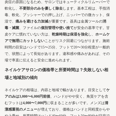
炎症の原因になるため、サロンではキューティクルリムーバーで
得する注意点
軟化し、
不要部分のみを優しく除去
します。基本工程は、手指消
サロンとホームでWケア！ネイルケアの効果がUPする
毒、軟化、プッシャーでの押し上げ、ニッパーでの微カット、保
毎日の習慣とは
湿で、
痛みを避ける力加減
が重要です。器具は金属ツールの
消
オイルやクリームで簡単おしゃれ！爪と甘皮の保
毒・滅菌
、ファイルの
個別管理や使い捨て
が安全の基準です。甘
湿ルーティン
皮ケアに慣れていない方は、
乾燥時期は保湿を強化
し、
ホームケ
ダイヤモンドパワーで強化コート！割れやすい爪
アで無理にカットしない
ことがリスク回避につながります。施術
もしっかり守る秘訣
時間の目安はハンドで15〜25分、フットで20〜30分程度が一般的
ケアのみ派もジェル派も納得！迷った時の比較＆あなた
で、状態によって長短があります。違和感や痛みがあれば、その
向け選択術
場で率直に伝えると安全に進められます。
ケアのみとジェルの違いは？爪の負担・見た目・
ネイルケアサロンの価格帯と所要時間は？失敗しない相
コスパまでプロ解説
場と地域別の傾向
自爪育成中は要注意！絶対避けるべき施術と安全
キープ術
ネイルケアの相場は、内容と地域で幅があります。目安として
ケ
初めてのネイルケアサロン体験！予約から当日の流れま
アのみは3,000〜6,000円前後
、ハンドがやや安く、角質ケアを含
で丸わかり
むフットは
4,000〜7,000円
に収まることが多いです。メンズは
清
予約で迷わない！押さえておくべきメニュー名や
潔感重視のメニュー
が増えており、価格はハンドと同程度からや
オプション選び
や上乗せ。所要時間はハンド40〜60分、フット50〜80分が目安で