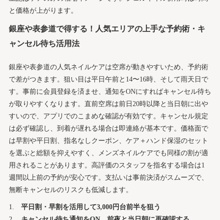
と価格が上がります。
銀座や表参道で得する！人気エリアの上手な予約術・キ
ャンセル待ち活用法
銀座や表参道の人気ネイルケアは空席が動きやすいため、予約術
で差がつきます。狙い目は平日午前と14〜16時、そして雨天日で
す。事前に会員登録を済ませ、通知をONにすればキャンセル待ち
が取りやすくなります。直前空席は前日20時以降と当日朝に出や
すいので、アプリでのこまめな確認が有効です。キャンセル規定
は必ず確認し、到着が遅れる場合は即連絡が基本です。価格面で
は早割や平日割、指名なしクーポン、ケア＋ハンド保湿のセット
を選ぶと総額を抑えやすく、メンズネイルケアでも同様の割が適
用されることがあります。高評価のスタッフを指名する場合は1
週間以上前の予約が安心です。支払いは事前決済がスムーズで、
無断キャンセルのリスクも低減します。
平日割・早割を活用して3,000円台前半を狙う
キャンセル待ち通知をON、前夜と当日朝に再確認する