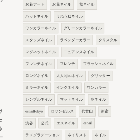
お花アート
お花ネイル
秋ネイル
ハットネイル
うねうねネイル
ワンカラーネイル
グリーンカラーネイル
スタッズネイル
ラベンダーカラー
クリスタル
マグネットネイル
ニュアンスネイル
フレンチネイル
フレンチ
フラッシュネイル
ロングネイル
大人bijouネイル
グリッター
ミラーネイル
インクネイル
ワンカラー
シンプルネイル
マットネイル
冬ネイル
け
esnailtokyo
ロサンゼルス
代官山
新宿
た
渋谷
公式
エスネイル
esnail
る
ラメグラデーション
ネイリスト
ネイル
ー