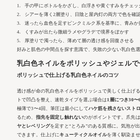
手の甲にボトルをかざし、白浮きや黄ぐすみをチェッ
シアーを薄く2層塗り、日陰と屋内灯の両方で色を確
迷ったら血色を足すピンクミルク系を基準に、青みか
くすみが出たら微細ラメやグラデで境界をぼかす
厚塗りで濁ったら、薄めて層の透け感を回復させる
好みと肌色の中間点を探す意識で、失敗の少ない乳白色
乳白色ネイルをポリッシュやジェルで
ポリッシュで仕上げる乳白色ネイルのコツ
透け感が命の乳白色ネイルをポリッシュで美しく仕上げ
トで凹凸を整え、速乾タイプを選ぶ場合は
1層につき30
極薄で3〜4回、筆圧は最小にして
ハケ筋を残さないスト
るため、
指先を固定し触れない
のがポイントです。爪先
ヤとレベリング
を足すと“とろみ”のある質感に。気泡が
できます。仕上げに
キューティクルオイル
を薄く馴染ま