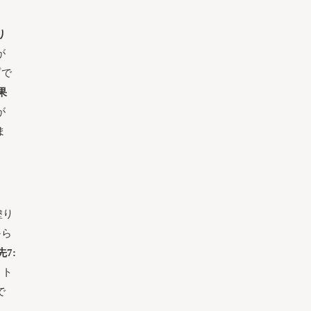
り
が
プで
果
が
ま
塗り
から
先7:
、ト
で