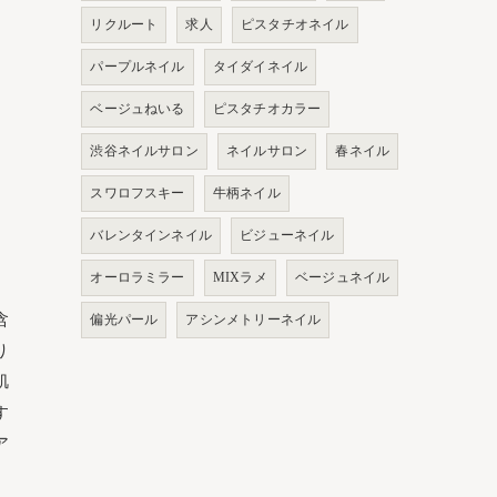
リクルート
求人
ピスタチオネイル
パープルネイル
タイダイネイル
ベージュねいる
ピスタチオカラー
渋谷ネイルサロン
ネイルサロン
春ネイル
スワロフスキー
牛柄ネイル
バレンタインネイル
ビジューネイル
オーロラミラー
MIXラメ
ベージュネイル
含
偏光パール
アシンメトリーネイル
り
肌
す
ア