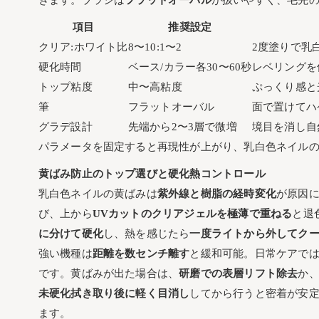
きます。ブラシは
フラットオーバル
が扱いやすく、毛先
項目
推奨設定
クリア:ホワイト比
8〜10:1〜2
2度塗りで乳
硬化時間
ベース/カラー各30〜60秒
レベリングを
トップ粘度
中〜高粘度
ぷっくり感と
筆
フラットオーバル
面で置けてハ
グラデ設計
先端から2〜3層で微増
境目を消し自
パラメータを固定すると再現性が上がり、乳白色ネイル
黄ばみ防止のトップ選びと硬化熱コントロール
乳白色ネイルの黄ばみは
紫外線と樹脂の経時変化
が原因
び、上から
UVカットのクリアジェルを極薄で重ねる
と退
に分けて硬化
し、熱を感じたら
一度ライトから外してク
強い機種は
距離を数センチ離す
と緩和可能。日常ケアで
です。黄ばみが出た場合は、
研磨での表層リフト除去
か
未硬化拭き取り後に軽く目消し
してから行うと密着が安
ます。