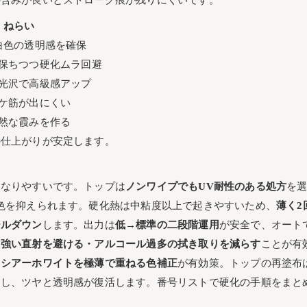
の含みが良いとストローク痕が残りにくいです。
ねらい
白色の透明感を確保
保ちつつ硬化ムラ回避
光沢で高級感アップ
ケ筋が出にくい
然な霞みを作る
の仕上がりが安定します。
になりやすいです。トップは
ノンワイプでもUV耐性のある処方
を
色を抑えられます。硬化熱は中粘度以上で起きやすいため、
薄く2
ールダウン
します。出力は
低→標準の二段階運用
が安全で、オート
は
強い直射を避ける・アルコール過多の拭き取りを減らす
ことが有
、
シアーホワイトを極薄で重ねる色補正
が有効策。トップの再塗布
定し、ツヤと透明感が復活します。番号リストで硬化の手順をまと