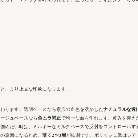
の粒径選びの極意
クやベージュのときめき配色バランス
ネイルのリアル活用術
ワイトでつくる乳白色ネイルの極意
ワイトでも理想の乳白色ネイルに近づく方法
るケア＆簡単オフ術まとめ
さをキープ！保湿とトップ重ね直しテク
イルの正しいオフ手順
ためのトラブル対処法
ると、より上品な印象になります。
むらをサッと整える裏技
・くすみを防ぐ原因究明＆対策法
変わります。透明ベースなら素爪の血色を活かした
ナチュラルな透
ある質問＆疑問まとめ
ベージュベースなら
色ムラ補正
で均一な面を作れます。黄みを抑え
季節がピッタリ？服とのおしゃれな合わせ方
を強めたい時は、ミルキーなミルクベースで反射をコントロールす
色ネイルのオススメ濃度の立ち回り
りの原因になるため、
薄く2〜3層
が鉄則です。ポリッシュ派はシア