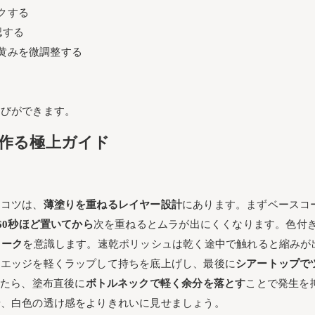
クする
認する
黄みを微調整する
選びができます。
作る極上ガイド
るコツは、
薄塗りを重ねるレイヤー設計
にあります。まずベースコ
〜60秒ほど置いてから
次を重ねるとムラが出にくくなります。色付
ローク
を意識します。速乾ポリッシュは乾く途中で触れると縮みが
はエッジを軽くラップして持ちを底上げし、最後に
シアートップで
出たら、塗布直後に
ボトルネックで軽く余分を落とす
ことで発生を
せ、白色の透け感をよりきれいに見せましょう。