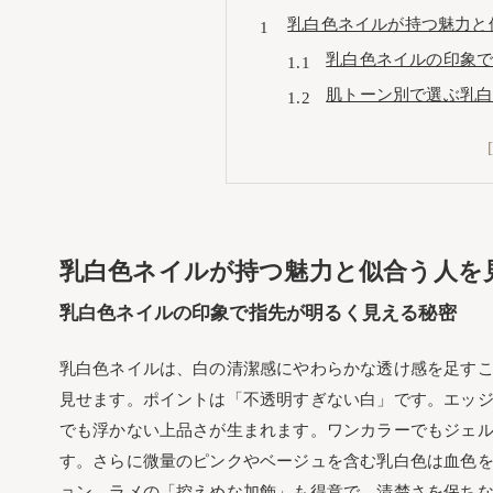
乳白色ネイルが持つ魅力と
乳白色ネイルの印象
肌トーン別で選ぶ乳
乳白色ネイルをポリッシュ
ポリッシュで仕上げ
ジェルで叶える乳白
乳白色ネイルで叶うグラデ
乳白色ネイルが持つ魅力と似合う人を
乳白色ネイルのグラ
乳白色ネイルのフレ
乳白色ネイルの印象で指先が明るく見える秘密
セルフ派が選ぶ乳白色市販
乳白色ネイルは、白の清潔感にやわらかな透け感を足す
乳白色ポリッシュの
見せます。ポイントは「不透明すぎない白」です。エッ
乳白色ジェルのおす
でも浮かない上品さが生まれます。ワンカラーでもジェ
乳白色ネイルの旬デザイン
す。さらに微量のピンクやベージュを含む乳白色は血色
シンプルワンカラー
ョン、ラメの「控えめな加飾」も得意で、清楚さを保ち