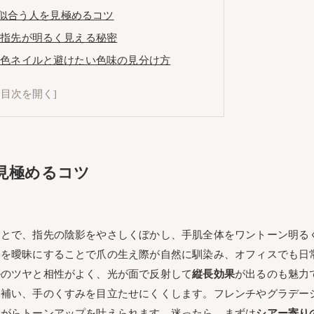
似合う人を見極めるコツ
で指先が明るく見える秘密
白色ネイルと避けたい色味の見分け方
やジェルで作る極上ガイド
る乳白色ネイルのコツ
色ネイルの美しい作り方
ーションとフレンチの美テク大全
見極めるコツ
デーションが上手に決まる手順
ンチデザインを美しく魅せるコツ
ポリッシュとジェルのおすすめ
ことで、指先の陰影をやさしくぼかし、手肌全体をワントーン明る
おすすめ＆便利な使い分けテク
ジを曖昧にすることで爪の生え際が自然に馴染み、オフィスでも日
すめ製品と粘度・発色の選び方
ルのツヤと相性がよく、光が面で反射して
縦長効果
が出るのも魅力
＆上品アレンジ特集
を補い、手のくすみを目立たせにくくします。フレンチやグラデー
と相性抜群の乳白色ネイル小技集
ながらトーンアップを叶えられます。迷ったら、まずは
シアー寄り