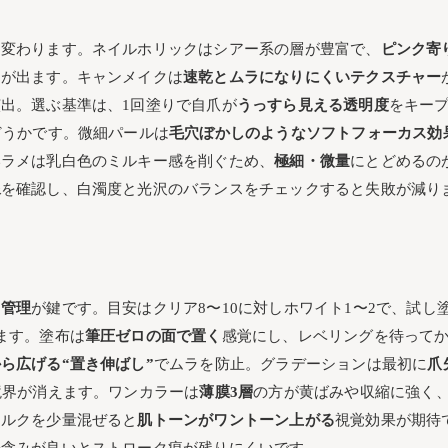
く変わります。ネイルホリックはシアー系の層が豊富で、
ピンク寄
さが出ます。キャンメイクは
速乾とムラになりにくいテクスチャー
出。選ぶ基準は、1回塗りで自爪が
うっすら見える透明度
をキー
どうかです。微細パールは
毛穴ぼかしのようなソフトフォーカス効
いラメは乳白色のミルキー感を削ぐため、
極細・微量
にとどめるの
像
を確認し、白濁度と光沢のバランスをチェックすると失敗が減り
ド管理
が鍵です。目安はクリア8〜10に対しホワイト1〜2で、試し
ます。塗布は
筆圧ゼロの面で置く
感覚にし、レベリングを待って
ら広げる“置き伸ばし”
でムラを防止。グラデーションは最初に
爪
境界が消えます。ワンカラーは
薄膜3層
の方が黄ばみや収縮に強く
ミルクを少量混ぜると
肌トーンがワントーン上がる
視覚効果が期待