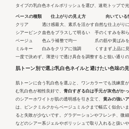
タイプの乳白色ネイルポリッシュを選び、速乾トップで
ベースの種類
仕上がりの見え方
向いている
クリア
透け感最大、素爪を活かす
自然な仕上がり
シアーピンク
血色をプラスして明るい
手のくすみを和
ベージュ
色ムラ補整で均一
爪の筋や黄ばみ
ミルキー
白みをクリアに強調
くすまず上品に
一度で決めず、薄塗りで透け具合を調整すると狙い通り
肌トーン別で選ぶ乳白色ネイルと避けたい色味の
肌トーンに合う乳白色を選ぶと、ワンカラーでも洗練度
む乳白色が相性良好で、
青白すぎる白は手元が灰色がか
のシアーホワイトが肌の透明感を引き立て、
黄みの強い
は、ピンクミルクからベージュミルクまで幅広く似合い
ると失敗が少ないです。グラデーションやフレンチ、微
などのシアー系ジェルやポリッシュで取り入れると扱い