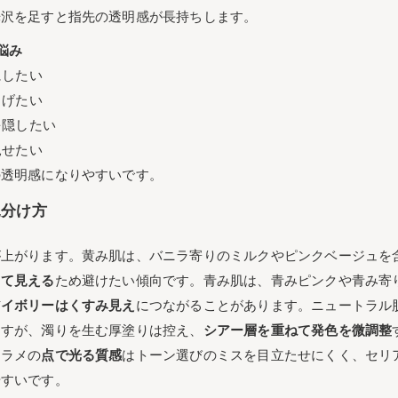
光沢を足すと指先の透明感が長持ちします。
悩み
にしたい
らげたい
を隠したい
見せたい
の透明感になりやすいです。
見分け方
が上がります。黄み肌は、バニラ寄りのミルクやピンクベージュを
って見える
ため避けたい傾向です。青み肌は、青みピンクや青み寄
アイボリーはくすみ見え
につながることがあります。ニュートラル
ますが、濁りを生む厚塗りは控え、
シアー層を重ねて発色を微調整
細ラメの
点で光る質感
はトーン選びのミスを目立たせにくく、セリ
やすいです。