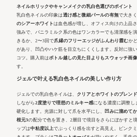
ネイルホリックやキャンメイクの乳白色選びのポイント
乳白色ネイルの印象は
透け感と微細パールの有無
で大き
のシアーホワイト
は血色感が増し、オフィス向けの上品
強みで、バニラミルク系の色はワンカラーでも清潔感を演
きるか、2〜3回で
爪縁のフリーエッジがふんわり霞む
か
があり、凹凸やハケ筋を目立ちにくくします。反対に強
コツ。購入前は
ボトル越しの見た目よりもスウォッチ画
す。
ジェルで叶える乳白色ネイルの美しい作り方
ジェルでの乳白色ネイルは、
クリアとホワイトのブレン
しながら
2度塗りで理想のミルキー感
になる濃度に調整し
硬化します。光源に対して爪を水平にし、
凹みに溜めてか
根元3
の配分で色を置き、2層目で境目をさらにぼかすと
ップは
中粘度以上
でぷっくり感を出すと高見え。ピンク