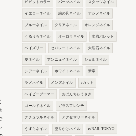
ビビットカラー
パーツネイル
スタッツネイル
イエローネイル
絵の具ネイル
アシメネイル
ブルーネイル
クリアネイル
オレンジネイル
うるうるネイル
オーロラネイル
水彩パレット
ペイズリー
セパレートネイル
大理石ネイル
夏ネイル
アンニュイネイル
シェルネイル
シアーネイル
ホワイトネイル
新卒
ラメネイル
メンズネイル
vカット
ベイビーブーマー
おぱんちゅうさぎ
く
ゴールドネイル
ガラスフレンチ
常
ナチュラルネイル
アクセサリーネイル
で
シ
うずらネイル
塗りかけネイル
esNAIL TOKYO
の