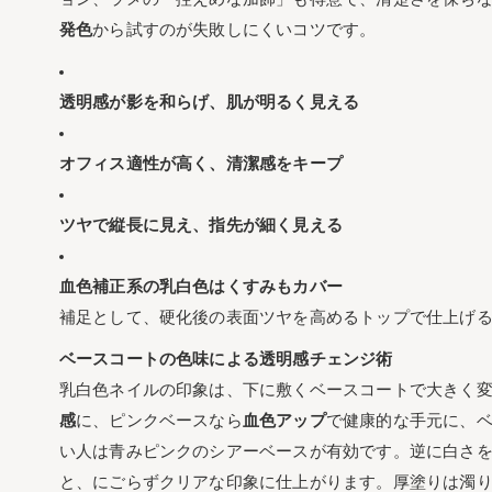
乳白色ネイルとラメ
発色
から試すのが失敗しにくいコツです。
乳白色ネイルとピン
100均で叶う乳白色ジェル
透明感が影を和らげ、肌が明るく見える
セリアのミルキーホ
オフィス適性が高く、清潔感をキープ
ダイソーのシアーホ
乳白色ネイルを長もちさせ
ツヤで縦長に見え、指先が細く見える
日常でもツヤと美し
爪に優しい乳白色ネ
血色補正系の乳白色はくすみもカバー
乳白色ネイルで失敗しない
補足として、硬化後の表面ツヤを高めるトップで仕上げ
仕上がりのムラ・色
ベースコートの色味による透明感チェンジ術
乳白色ネイルの変色
乳白色ネイルの印象は、下に敷くベースコートで大きく
乳白色ネイルについてよく
感
に、ピンクベースなら
血色アップ
で健康的な手元に、
乳白色ネイルはどの
い人は青みピンクのシアーベースが有効です。逆に白さ
男性も好印象！乳白
と、にごらずクリアな印象に仕上がります。厚塗りは濁