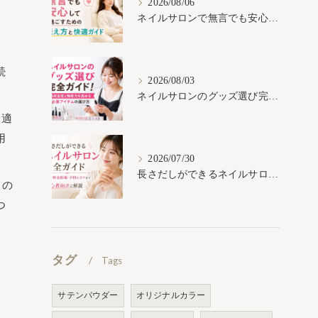
2026/08/06
ネイルサロンで無言でも安心して過ごすための伝え方と快適ガイド
続
2026/08/03
ネイルサロンのグッズ選び完全ガイド！施術品質と物販力を高める必須アイテムの選び方
最適
用
2026/07/30
長さだしができるネイルサロン完全ガイド｜種類・料金相場・予約のコツまで初心者向けに解説
りの
つ
タグ
Tags
サテンパウダー
オリジナルカラー