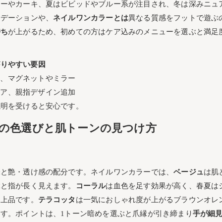
ドーやカーキ、夏はビビッドやブルー系が注目され、冬は深みニュ
ラデーションや、
ネイルワンカラーとは
異なる質感をフットで遊ぶ
持ち
が上がるため、初めての方はケア込みのメニューを選ぶと満足
がりやすい要因
し、マグネットやミラー
ケア、親指デザイン追加
説明を受けると安心です。
の色選びと肌トーンの見つけ方
ク
味と艶・透け感の配分です。ネイルワンカラーでは、
ベージュ
は肌
ぶと指が長く見えます。
コーラル
は血色を足す効果が高く、春夏は
と上品です。
テラコッタ
は一気におしゃれ度が上がるブラウンオレ
す。ポイントは、1トーン暗めを選ぶと爪縁が引き締まり
手が細