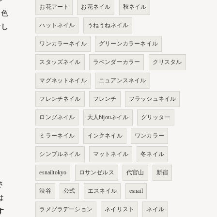
お花アート
お花ネイル
秋ネイル
2色
ハットネイル
うねうねネイル
おし
ワンカラーネイル
グリーンカラーネイル
スタッズネイル
ラベンダーカラー
クリスタル
マグネットネイル
ニュアンスネイル
フレンチネイル
フレンチ
フラッシュネイル
ロングネイル
大人bijouネイル
グリッター
ミラーネイル
インクネイル
ワンカラー
シンプルネイル
マットネイル
冬ネイル
esnailtokyo
ロサンゼルス
代官山
新宿
さ
渋谷
公式
エスネイル
esnail
は
ラメグラデーション
ネイリスト
ネイル
す