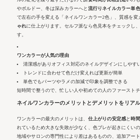
オフィスで浮かないネ
やボルドー、冬は深みカラーへと
流行りネイルカラー単
ブライダル・成人式・
で左右の手を変える「ネイルワンカラー2色」、質感を変
マグネットやミラーであそ
ゃれ
に仕上がります。セルフ派なら色見本をチェックし
す。
マグネットネイルの取
フラッシュやオーロラ
ワンカラーが人気の理由
ミラーパウダーやパー
清潔感がありオフィス対応のネイルデザインにしやす
ショートや深爪さんも楽し
トレンドに合わせて色だけ変えれば更新が簡単
短い爪に似合う色やラ
単色でもパーツやラメの加減で印象を調整できる
セルフとサロンで差が出る
短時間で整うので、忙しい人や初めての人のファースト
セルフネイルワンカラ
ネイルワンカラーのメリットとデメリットをリア
サロンで叶える美しい
予約前に迷わない！ネイル
ワンカラーの最大のメリットは、
仕上がりの安定感
と
時
予約時に伝えるべき希
れているため大きな失敗が少なく、色ブレが起きにくい
当日の施術フローと所
地域やサロンの専門性により差はあるものの、追加アー