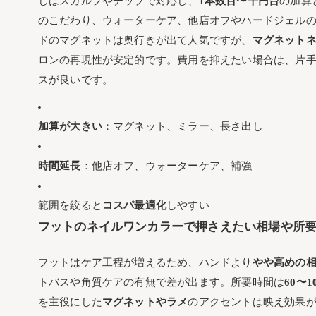
しはスカルプやチップで対応し、
1本数百〜千円台
の加算
のこだわり、ウォーターケア、他店オフやハードジェル
ドのマグネットは奥行きが出て人気ですが、
マグネット
ロンの再現性が安定的です。費用を抑えたい場合は、片手
スが良いです。
加算が大きい
：マグネット、ミラー、長さ出し
時間延長
：他店オフ、ウォーターケア、補強
範囲を絞ると
コスパ最適化
しやすい
フットのネイルワンカラーで押さえたい相場や所
フットはケア工程が増えるため、ハンドより
やや高めの
トバスや角質ケアの有無で差が出ます。所要時間は
60〜1
を主役にした
マグネットやラメ
のアクセントは映え効果が