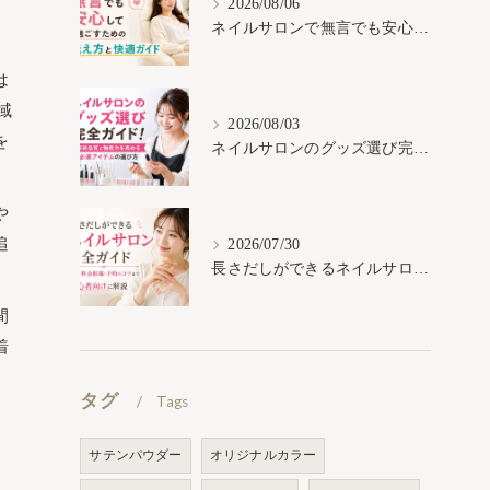
2026/08/06
ネイルサロンで無言でも安心して過ごすための伝え方と快適ガイド
は
域
2026/08/03
を
ネイルサロンのグッズ選び完全ガイド！施術品質と物販力を高める必須アイテムの選び方
や
追
2026/07/30
長さだしができるネイルサロン完全ガイド｜種類・料金相場・予約のコツまで初心者向けに解説
間
着
タグ
Tags
サテンパウダー
オリジナルカラー