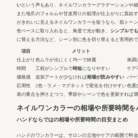
い
という声もあり、ネイルワンカラーグラデーションや細
また地爪のフォルムや甘皮周りの処理が仕上がりに直結
がきれいに見えるネイルワンカラーを狙うなら、肌トー
色ベースに取り入れると、角度で光が動き、
シンプルで
に替える方法など、シーン別に色を切り替えると実用的
項目
メリット
仕上がり
色ムラが出にくく均一で綺麗
単調
時間
工程がシンプルで
時短
になりやすい
ケア
価格感
追加アートが少なければ
相場が読みやすい
パー
応用性
2色・ラメ・マグネットで変化を付けやすい
色選
表の要点を押さえつつ、季節やシーンで色を更新すれば
ネイルワンカラーの相場や所要時間を
ハンドならではの相場や所要時間の目安まとめ
ハンドのワンカラーは、サロンの立地やケアの範囲で料