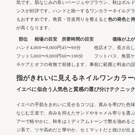
気です。肌なじみの良いベージュやブラウン、秋はボル
ンスが好評です。ハンドと統一するワンカラーネイルグ
もおすすめです。角質・甘皮周りを整えると
色の発色と
が高くなります。
部位
相場の目安
所要時間の目安
価格が上
ハンド
4,000〜8,000円
45〜90分
他店オフ、長さ出
フット
5,000〜9,000円
60〜100分
フットバス、角質
※ケアとオフの有無で前後します。事前に範囲と料金の
指がきれいに見えるネイルワンカラー
イエベに似合う人気色と質感の選び分けテクニッ
イエベの手肌をきれいに見せるコツは、黄みを帯びた色
なじむ王道で、赤みを抑えたサンドやキャメル寄りを選
アーで軽やかに、秋冬はミディアムトーンで艶を強める
ジ系で、ツヤ高めだと華やか、セミマットだと抜けが出ま