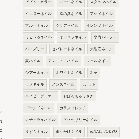
ビビットカラー
パーツネイル
スタッツネイル
イエローネイル
絵の具ネイル
アシメネイル
ブルーネイル
クリアネイル
オレンジネイル
うるうるネイル
オーロラネイル
水彩パレット
ペイズリー
セパレートネイル
大理石ネイル
夏ネイル
アンニュイネイル
シェルネイル
シアーネイル
ホワイトネイル
新卒
ラメネイル
メンズネイル
vカット
ベイビーブーマー
おぱんちゅうさぎ
ゴールドネイル
ガラスフレンチ
ア
ナチュラルネイル
アクセサリーネイル
カ
ェ
うずらネイル
塗りかけネイル
esNAIL TOKYO
ン