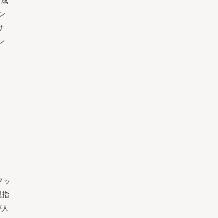
形成
ン
サ
ン
フッ
親指
が人