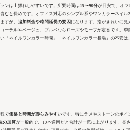
プランは上振れしやすいです。所要時間は
45〜90分
が目安で、オフ
含むと長めです。オフィス対応のシンプル系やワンカラーネイル
りますが、
追加料金や時間延長の要因
になります。指がきれいに見
らコーラルやベージュ、ブルベならローズやモーブが定番です。季
多い「ネイルワンカラー時間」「ネイルワンカラー相場」の不安は
工程で
価格と時間が膨らみやすい
です。特にラメやストーンのポイ
位の加算
が一般的で、10本適用だと合計が一気に上がります。長