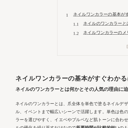
ネイルワンカラーの基本が
ネイルのワンカラーと
ネイルワンカラーのメ
ネイルワンカラーの相場や
ハンドならではの相場
フットのネイルワンカ
指がきれいに見えるネイル
ネイルワンカラーの基本がすぐわかる
イエベに似合う人気色
ブルベなら映える透明
ネイルのワンカラーとは何かとその人気の理由に
季節やシーンで選ぶネイル
ネイルのワンカラーとは、爪全体を単色で塗るネイルデ
春や夏にぴったりなカ
ル、イベントまで幅広いシーンで活躍します。単色は色
秋や冬にピッタリな深
ラーを選びやすく、イエベやブルベなど肌トーンに合わ
オフィスや特別なイベント
ルの硬化を繰り返すだけなので
所要時間が比較的短い
の