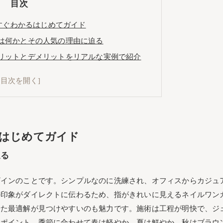
目次
すぐわかるはじめてガイド
は何かとその人気の理由に迫る
リットとデメリットをリアルな実例で紹介
所要時間をハンドとフットでまるごと比較
や所要時間の目安まとめ
ラーで押さえたい相場や所要時間の傾向
ワンカラーの色選びと肌トーンの見つけ方
はじめてガイド
と質感の選び分けテクニック
感カラー選びと光沢感の調整術
迫る
ワンカラーのトレンドデザインアイデア
ザインのことです。シンプルなのに洗練され、オフィスからカジュ
ラーと質感のおすすめ組み合わせ
の印象がダイレクトに伝わるため、指がきれいに見えるネイルワン
み色やマットの投入ポイント
せた最適解が見つけやすいのも魅力です。施術は工程が明快で、ジ
で失敗しないネイルワンカラーのチョイス法
もポイント。季節に合わせて春は軽やか、夏は鮮やか、秋はブラウ