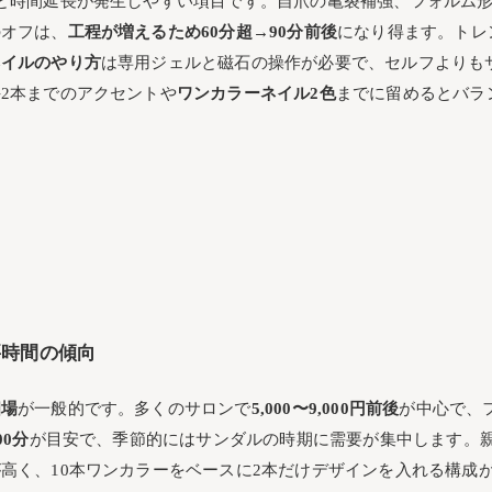
と時間延長が発生しやすい項目です。自爪の亀裂補強、フォルム
のオフは、
工程が増えるため60分超→90分前後
になり得ます。トレ
ネイルのやり方
は専用ジェルと磁石の操作が必要で、セルフよりも
2本までのアクセントや
ワンカラーネイル2色
までに留めるとバラ
要時間の傾向
相場
が一般的です。多くのサロンで
5,000〜9,000円前後
が中心で、
00分
が目安で、季節的にはサンダルの時期に需要が集中します。
高く、10本ワンカラーをベースに2本だけデザインを入れる構成