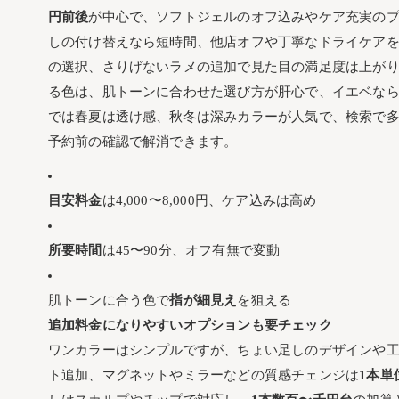
円前後
が中心で、ソフトジェルのオフ込みやケア充実の
しの付け替えなら短時間、他店オフや丁寧なドライケアを
の選択、さりげないラメの追加で見た目の満足度は上が
る色は、肌トーンに合わせた選び方が肝心で、イエベな
では春夏は透け感、秋冬は深みカラーが人気で、検索で
予約前の確認で解消できます。
目安料金
は4,000〜8,000円、ケア込みは高め
所要時間
は45〜90分、オフ有無で変動
肌トーンに合う色で
指が細見え
を狙える
追加料金になりやすいオプションも要チェック
ワンカラーはシンプルですが、ちょい足しのデザインや
ト追加、マグネットやミラーなどの質感チェンジは
1本単