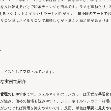
イルワンカラーのシンプルカラー基準
色
を入れ替えるだけで印象チェンジが簡単です。ラメを重ねたり、
パーティに合う華やか単色アレンジ術
えるマグネットネイルやミラーも相性が良く、
最小限のアートで
ぶネイルワンカラーの旬アレンジテク
、サロン派はネイルサロンで相談しながら選ぶと満足度が高まりま
り入れ方と気をつけたいポイント
系ネイルに合う最旬カラー選び
ルアレンジで上品なツヤをコントロール
い
めるネイルワンカラーの見せ方ガイド
ウンド形デザインの魅力
ネイルワンカラー仕上がり＆コスト大解剖
チョイスとして支持されています。
ーの道具や難易度、発色ばらつきのヒント
ルな実例で紹介
ネイルワンカラーの均一感やケア力
ワンカラーの準備＆当日フロー
間管理のしやすさ
です。ジェルネイルのワンカラーは工程が共通化
望やオフ有無・持ち込み画像の注意点
のが強み。価格の相場も読みやすく、ジェルネイルワンカラー相場
要時間のチェックポイント
トが少なければ費用を抑えやすいです。反面、単色は
単調に見えや