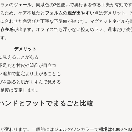
ラメのヴェール、同系色の2色使いで奥行きを作る工夫が有効で
するため、ケア不足だと
フォルムの粗が出やすい
点はデメリット。
ンに合わせた色選びと丁寧な下準備が鍵です。マグネットネイルを
も存在感
が出ます。オフィスでも浮かない控えめラメ、週末だけ濃
です。
デメリット
に見えることがある
不足だと甘皮や凹凸が目立つ
ツ追加で想定より上がることも
びを誤ると肌がくすんで見える
満足度は安定します。
ハンドとフットでまるごと比較
金が変わります。一般的にはジェルのワンカラーで
相場は4,000〜8,