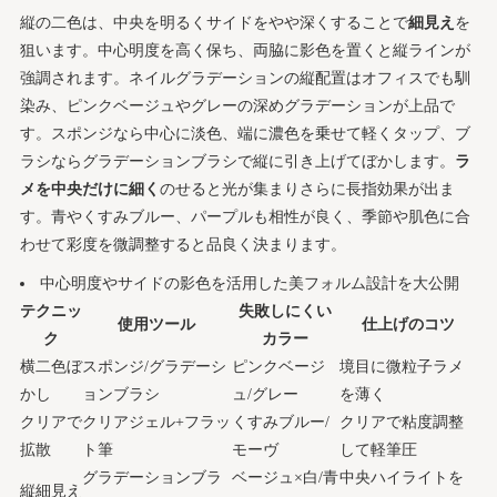
縦の二色は、中央を明るくサイドをやや深くすることで
細見え
を
狙います。中心明度を高く保ち、両脇に影色を置くと縦ラインが
強調されます。ネイルグラデーションの縦配置はオフィスでも馴
染み、ピンクベージュやグレーの深めグラデーションが上品で
す。スポンジなら中心に淡色、端に濃色を乗せて軽くタップ、ブ
ラシならグラデーションブラシで縦に引き上げてぼかします。
ラ
メを中央だけに細く
のせると光が集まりさらに長指効果が出ま
す。青やくすみブルー、パープルも相性が良く、季節や肌色に合
わせて彩度を微調整すると品良く決まります。
中心明度やサイドの影色を活用した美フォルム設計を大公開
テクニッ
失敗しにくい
使用ツール
仕上げのコツ
ク
カラー
横二色ぼ
スポンジ/グラデーシ
ピンクベージ
境目に微粒子ラメ
かし
ョンブラシ
ュ/グレー
を薄く
クリアで
クリアジェル+フラッ
くすみブルー/
クリアで粘度調整
拡散
ト筆
モーヴ
して軽筆圧
グラデーションブラ
ベージュ×白/青
中央ハイライトを
縦細見え