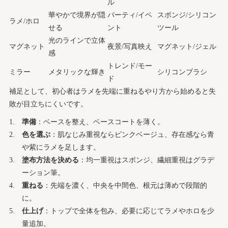
ル
華やかで境界が隠
パーティ/イベ
スポンジ/シリコン
ラメ/ホロ
せる
ント
ツール
光のラインで立体
マグネット
夜景/写真映え
マグネット/ジェル
感
トレンド/モー
ミラー
メタリックな輝き
シリコンブラシ
ド
補足として、初心者はラメを先端に重ねるやり方から始めると失
敗が目立ちにくいです。
準備
：ベースを整え、ベースコートを薄く。
色を選ぶ
：肌なじみ重視ならピンクベージュ、存在感なら青
や紫にラメを足します。
塗布方法を決める
：均一重視はスポンジ、繊細重視はグラデ
ーション筆。
重ねる
：先端を濃く、中央を中間色、根元は薄めで段階的
に。
仕上げ
：トップで全体を包み、必要に応じてラメやホロを少
量追加。