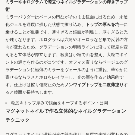
ミラーやホログラムで際立つネイルグラデーションの輝きアップ
術
ミラーパウダーはベースの凹凸がそのまま鏡面に出るため、未硬
化ジェルを適度に残した状態で擦り込み、
トップの厚みを均一
に
乗せることが重要です。薄すぎると鏡面が剥離し、厚すぎると光
が鈍くなります。ホログラムは六角やオーロラなど形で反射の方
向が変わるため、グラデーションの明暗ラインに沿って密度を変
えると立体感が際立ちます。粒度は小粒で面を整え、大粒でポイ
ントの輝きを作るのがコツです。オフィス寄りならベージュのグ
ラデーションに極薄のミラーをヴェールのように重ね、華やかに
寄せるならラメとホロをレイヤーし、光の層を作ると効果的で
す。仕上げは擦り傷防止のため
ノンワイプトップを二度薄塗り
す
ると鏡面が長持ちします。
粒度＆トップ厚みで鏡面をキープするポイント公開
マグネットネイルで作る立体的なネイルグラデーション
テクニック
マグネットネイルは磁粉が光の筋を作り、角度で表情が変わるの