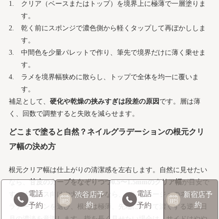
クリア（ベースまたはトップ）を境界上に極薄で一層塗りま
す。
乾く前にスポンジで濃色側から軽くタップして再ぼかししま
す。
中間色を少量パレットで作り、筆先で境界だけに薄く乗せま
す。
ラメを境界幅狭めに散らし、トップで全体を均一に覆いま
す。
補足として、
硬化や乾燥の挟みすぎは段差の原因
です。層は薄
く、回数で調整すると失敗を減らせます。
どこまで塗ると自然？ネイルグラデーションの根元クリ
ア幅の決め方
根元クリア幅は仕上がりの清潔感を左右します。自然に見せたい
なら、
甘皮のカーブをなぞりつつ0.5〜1.5mmのクリア幅
が目安で
電話
電話
渋谷店
予
新宿店
予
す。オフィス向けや大人ネイルなら、ピンクベージュのネイルグ
約
約
予約
予約
ラデーションを選び、根元は極薄、先端に向けて濃くする逆三日
月の濃淡を意識します。指を長く見せたい場合は、サイドはやや