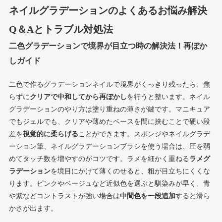
ネイルグラデーションのよくあるお悩み解決
Q＆Aとトラブル対処法
二色グラデーションで境界が目立つ時の解決法！再ぼか
しガイド
二色で作るグラデーションネイルで境界がくっきり残ったら、焦
らずに
クリアで中和してから再ぼかし
を行うと整います。ネイル
グラデーションのやり方は塗り重ねの薄さが鍵です。マニキュア
でもジェルでも、クリアや薄めたベースを間に挟むことで硬い段
差を
視覚的に柔らげる
ことができます。スポンジやネイルグラデ
ーション筆、ネイルグラデーションブラシを使う場合は、圧を弱
めてタッチ数を増やすのがコツです。ラメを細かく重ねる
ラメグ
ラデーション
を境目にかけて薄くのせると、粗が目立ちにくくな
ります。ピンクやベージュなど近似色を選ぶと馴染みが早く、青
や紫などコントラストが強い場合は
中間色を一段追加
すると滑ら
かさが出ます。