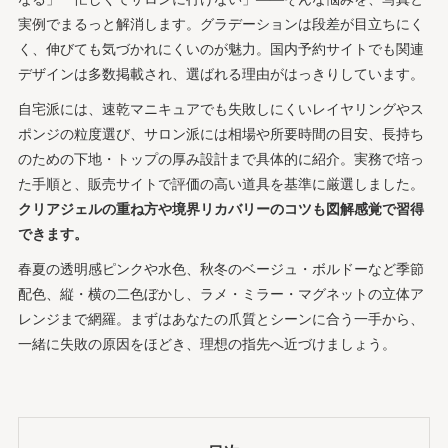
実例でまるっと解消します。グラデーションは段差が目立ちにく
く、伸びても気づかれにくいのが魅力。国内予約サイトでも関連
デザインは多数掲載され、選ばれる理由がはっきりしています。
自宅派には、速乾マニキュアでも失敗しにくいレイヤリングやス
ポンジの粒度選び、サロン派には相場や所要時間の目安、長持ち
のための下地・トップの厚み設計まで具体的に紹介。実務で培っ
た手順と、販売サイトで評価の高い道具を基準に厳選しました。
クリアジェルの重ね方や境界リカバリーのコツも図解感覚で習得
できます。
春夏の透明感ピンクや水色、秋冬のベージュ・ボルドーなど季節
配色、縦・横の二色ぼかし、ラメ・ミラー・マグネットの立体ア
レンジまで網羅。まずはあなたの爪質とシーンに合う一手から、
一緒に失敗の原因をほどき、理想の指先へ近づけましょう。