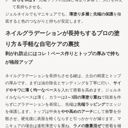
て長持ちさせる。
ジェルネイルでもマニキュアでも、
薄塗り多層
と
先端の保護
を徹
底すると色のつながりと持ちが安定します。
ネイルグラデーションが長持ちするプロの塗
り方＆手軽な自宅ケアの裏技
剥がれ防止にはコレ！ベース作りとトップの厚みで持ち
が格段アップ
ネイルグラデーションを長持ちさせる鍵は、土台の精度とトップ
の厚みです。まずは油分除去とサンディングを丁寧に行い、
サイ
ドやキワに薄く均一なベース
を入れて密着を高めます。ジェルネ
イルならベースは薄く、カラーは
2～3回の薄塗り重ね
で段差を作
らずにグラデーションを表現し、先端は
先端ラッピング
でエッジ
を保護します。トップは中央を
やや高めのアーチ
にして衝撃を分
散させ、硬化後に表面を軽くならすと引っかかりが減ります。マ
ニキュアの場合は速乾薄塗りを重ね、
ラメの微量混ぜ
で密着を補