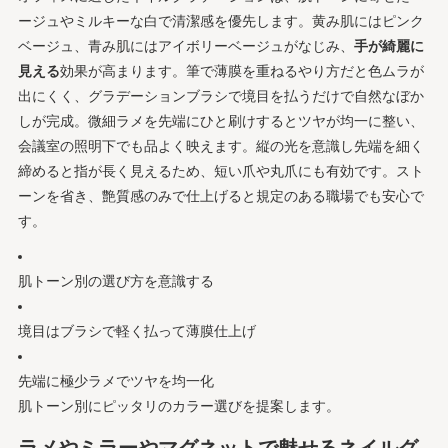
ージュやミルキーな白で清潔感を優先します。黄み肌にはピンク
ベージュ、青み肌にはアイボリーベージュがなじみ、
手が綺麗に
見える
効果が高まります。筆で薄膜を重ねるやり方だと色ムラが
出にくく、グラデーションブラシで境目を払うだけで自然なぼか
しが完成。微細ラメを先端にひと刷けするとツヤが均一に整い、
会議室の照明下でも品よく映えます。縦の光を意識し先端を細く
締めると指が長く見えるため、短い爪や丸爪にも有効です。スト
ーンを省き、艶質感のみで仕上げると規定のある職場でも安心で
す。
肌トーン別の選び方を意識する
境目はブラシで軽く払って薄膜仕上げ
先端に極少ラメでツヤを均一化
肌トーン別にピッタリのカラー選びを提案します。