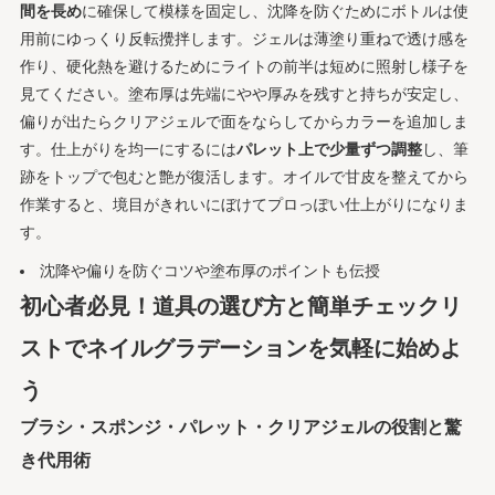
間を長め
に確保して模様を固定し、沈降を防ぐためにボトルは使
用前にゆっくり反転攪拌します。ジェルは薄塗り重ねで透け感を
作り、硬化熱を避けるためにライトの前半は短めに照射し様子を
見てください。塗布厚は先端にやや厚みを残すと持ちが安定し、
偏りが出たらクリアジェルで面をならしてからカラーを追加しま
す。仕上がりを均一にするには
パレット上で少量ずつ調整
し、筆
跡をトップで包むと艶が復活します。オイルで甘皮を整えてから
作業すると、境目がきれいにぼけてプロっぽい仕上がりになりま
す。
沈降や偏りを防ぐコツや塗布厚のポイントも伝授
初心者必見！道具の選び方と簡単チェックリ
ストでネイルグラデーションを気軽に始めよ
う
ブラシ・スポンジ・パレット・クリアジェルの役割と驚
き代用術