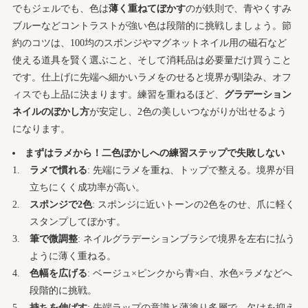
でもジェルでも、色は
薄く重ねてぼかす
のが鉄則で、青やくすみ
ブルーなどコントラストが強い色は段階的に挑戦しましょう。節
約のコツは、100均のスポンジやマグネットネイル用の磁石など
使える道具を賢く選ぶこと、そして消耗品は必要量だけ買うこと
です。仕上げに先端へ細かいラメをのせると境界が馴染み、オフ
ィスでも上品に決まります。練習を重ねるほど、
グラデーション
ネイルのぼかし方
が安定し、2色の美しいつながりが出せるよう
になります。
まずはラメから！二色ぼかしへの練習ステップで失敗しない
ラメで慣れる
: 先端にラメを重ね、トップで整える。境界が目
立ちにくく成功率が高い。
スポンジで2色
: スポンジに近いトーンの2色をのせ、爪に軽く
スタンプしてぼかす。
筆で微調整
: ネイルグラデーションブラシで境界を左右に払う
ように薄く重ねる。
色幅を広げる
: ベージュ×ピンクから青×白、水色×ラメなどへ
段階的に挑戦。
持ちを伸ばす
: 先端ラップの意識と薄塗り多層で、欠けを抑え