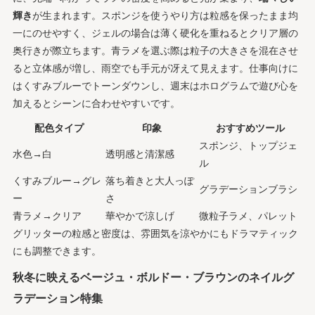
輝き
が生まれます。スポンジを使うやり方は粒感を保ったまま均
一にのせやすく、ジェルの場合は薄く硬化を重ねるとクリア層の
奥行きが際立ちます。青ラメを選ぶ際は粒子の大きさを混在させ
ると立体感が増し、雨空でも手元が冴えて見えます。仕事向けに
はくすみブルーでトーンダウンし、週末はホログラムで遊び心を
加えるとシーンに合わせやすいです。
配色タイプ
印象
おすすめツール
スポンジ、トップジェ
水色→白
透明感と清潔感
ル
くすみブルー→グレ
落ち着きと大人っぽ
グラデーションブラシ
ー
さ
青ラメ→クリア
華やかで涼しげ
微粒子ラメ、パレット
グリッターの粒感と密度は、雰囲気を涼やかにもドラマティック
にも調整できます。
秋冬に映えるベージュ・ボルドー・ブラウンのネイルグ
ラデーション特集