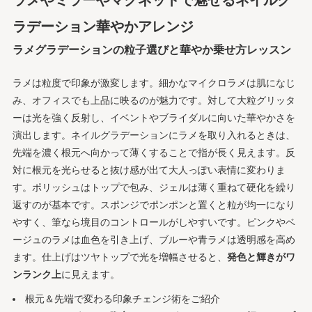
ラメやミラーやマグネットで魅せるネイルグ
ラデーション華やかアレンジ
ラメグラデーションの粒子選びと華やか乗せ方レッスン
ラメは粒度で印象が激変します。細かなマイクロラメは肌になじ
み、オフィスでも上品に映るのが魅力です。対して大粒グリッタ
ーは光を強く反射し、イベントやブライダルに向いた華やかさを
演出します。ネイルグラデーションにラメを取り入れるときは、
先端を濃く根元へ向かって薄くすることで指が長く見えます。反
対に根元を光らせると抜け感が出て大人っぽい表情に変わりま
す。ポリッシュはトップで包み、ジェルは薄く重ねて硬化を繰り
返すのが基本です。スポンジでポンポンと置くと粒が均一になり
やすく、筆なら境目のコントロールがしやすいです。ピンクやベ
ージュのラメは血色を引き上げ、ブルーや青ラメは透明感を高め
ます。仕上げはツヤトップで光を増幅させると、
発色と輝きがワ
ンランク上
に見えます。
根元＆先端で変わる印象チェンジ術をご紹介