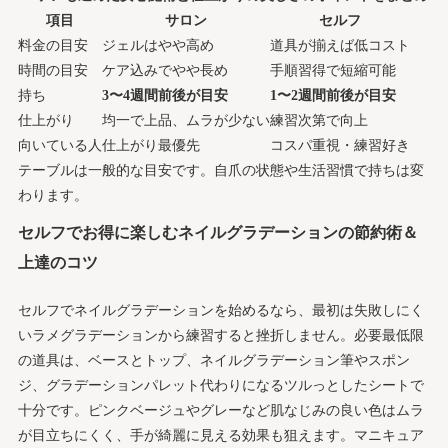
項目
サロン
セルフ
料金の目安
ジェルはやや高め
道具が揃えば低コスト
時間の目安
ケア込みでやや長め
手順習得で短縮可能
持ち
3〜4週間前後が目安
1〜2週間前後が目安
仕上がり
均一で上品、ムラが少ない
練習次第で向上
向いている人
仕上がり最優先
コスパ重視・練習好き
テーブルは一般的な目安です。自爪の状態や生活習慣で持ちは変
わります。
セルフでお得に楽しむネイルグラデーションの節約術＆
上達のコツ
セルフでネイルグラデーションを始めるなら、最初は失敗しにく
いラメグラデーションから練習すると挫折しません。必要最低限
の道具は、ベースとトップ、ネイルグラデーション筆やスポン
ジ、グラデーションパレット代わりになるツルっとしたシートで
十分です。ピンクベージュやグレーなど肌なじみの良い色はムラ
が目立ちにくく、手が綺麗に見える効果も狙えます。マニキュア