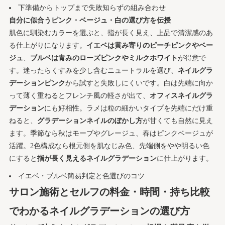
下準備からトップまで失敗知らずの組み合わせ
自分に似合うピンク・ベージュ・白の選び方を伝授
肌色に馴染むカラーを選ぶと、指が長く見え、上品で清潔感のあ
る仕上がりになります。
イエベは黄み寄りのピーチピンクやベー
ジュ
、
ブルベは青みのローズピンクやミルクホワイト
が得意で
す。迷ったらくすみを少し含むニュートラルを選び、
ネイルグラ
デーションピンク
から試すと失敗しにくいです。白は先端に向か
って薄く重ねるとフレンチ風の軽さが出て、
オフィスネイルグラ
デーション
にも好相性。ラメは粒の細かいタイプを先端にだけ重
ねると、
グラデーションネイルのぼかし方
が甘くても自然に見え
ます。季節なら秋はモーブやグレージュ、春はピンクベージュが
活躍。2色構成なら根元側を肌なじみ色、先端側をやや明るい色
にすると
指が長く見えるネイルグラデーション
に仕上がります。
イエベ・ブルベ簡易判定と色選びのコツ
サロン施術とセルフの料金・時間・持ち比較
でわかるネイルグラデーションの選び方