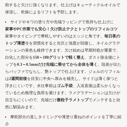
助すると欠けに強くなります。仕上げはキューティクルオイルで
保湿し、乾燥によるリフトを予防します。
サイドやキワの塗り方や先端ラッピングで長持ち仕上げに
家事やPC作業でも安心！欠け防止テクとトップのリフィルコツ
家事やタイピングで摩耗しやすいのはエッジと角です。
毎日夜の
トップ薄塗り
を習慣化すると光沢と強度が回復し、ネイルグラデ
ーションの発色も維持できます。欠け始めは早期対処が重要で、
白化した部分を
150～180グリットで軽く整え
、ダスト除去後にト
ップを
0.3～0.5mmだけ先端に乗せてから全体を薄く
。段差が出た
らバッファでならし、艶トップで仕上げます。ジェルのリフィル
は
2週間前後
を目安に中央へ厚みを補充し、サイドは薄く保つと
浮きにくいです。水仕事前は
ゴム手袋
、入浴直後は柔らかくなっ
ているため無理な負荷を避けます。ラメグラデーションは欠けが
目立ちにくいので、先端だけ
微粒子ラメトップ
でメンテすると自
然に馴染みます。
摩耗部分の直しタイミングや薄塗り重ねのポイントを丁寧に紹
介