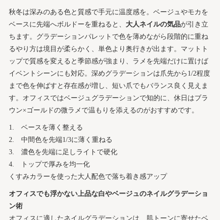
秋冬は深みのある色と質感で手元に温度感を。ベージュやモカを
ベースに先端へボルドーを重ねると、
大人ネイルの気品
が引き立
ちます。グラデーションパレットで色を薄めながら段階的に重ね
るやり方は境目が柔らかく、単色より奥行きが出ます。マットト
ップで質感を変えると季節感が強まり、ラメを先端だけに置けば
イベントシーンにも対応。深めグラデーションは爪先から1/2程度
まで色を伸ばすと存在感が増し、短い爪でもバランス良く見えま
す。オフィスではベージュグラデーションで知的に、休日はブラ
ウン×ゴールドの微ラメで温もりを添えるのがおすすめです。
ベースを薄く整える
中間色を先端1/3に薄く重ねる
濃色を先端に足しライトで硬化
トップで厚みを均一化
くすみカラーを使った大人配色で落ち着き感アップ
オフィスでも浮かない上品な白やベージュのネイルグラデーショ
ン術
オフィスに適したネイルグラデーションは、肌トーンに寄せたベ