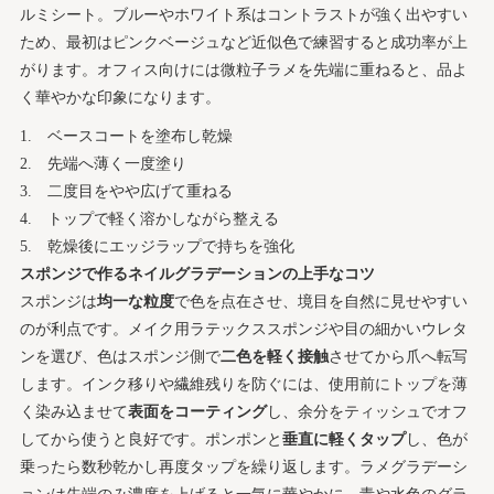
ルミシート。ブルーやホワイト系はコントラストが強く出やすい
ため、最初はピンクベージュなど近似色で練習すると成功率が上
がります。オフィス向けには微粒子ラメを先端に重ねると、品よ
く華やかな印象になります。
ベースコートを塗布し乾燥
先端へ薄く一度塗り
二度目をやや広げて重ねる
トップで軽く溶かしながら整える
乾燥後にエッジラップで持ちを強化
スポンジで作るネイルグラデーションの上手なコツ
スポンジは
均一な粒度
で色を点在させ、境目を自然に見せやすい
のが利点です。メイク用ラテックススポンジや目の細かいウレタ
ンを選び、色はスポンジ側で
二色を軽く接触
させてから爪へ転写
します。インク移りや繊維残りを防ぐには、使用前にトップを薄
く染み込ませて
表面をコーティング
し、余分をティッシュでオフ
してから使うと良好です。ポンポンと
垂直に軽くタップ
し、色が
乗ったら数秒乾かし再度タップを繰り返します。ラメグラデーシ