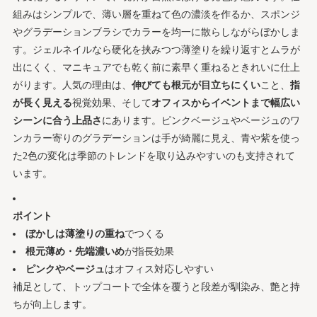
組みはシンプルで、薄い層を重ねて色の濃淡を作るか、スポンジ
季節＆シーンで選ぶネイルグラデーションのデザイン見
やグラデーションブラシでカラーを均一に散らしながらぼかしま
本集
す。ジェルネイルなら硬化を挟みつつ薄塗りを繰り返すとムラが
春夏おすすめ！ピンク・水色・パステルで楽しむ
出にくく、マニキュアでも乾く前に素早く重ねるときれいに仕上
ネイルグラデーションアイディア
がります。人気の理由は、
伸びても根元が目立ちにくい
こと、
指
秋冬に映えるベージュ・ボルドー・ブラウンのネ
が長く見える
視覚効果、そして
オフィスからイベントまで幅広い
イルグラデーション特集
シーンに合う上品さ
にあります。ピンクベージュやベージュのワ
ラメやミラーやマグネットで魅せるネイルグラデーショ
ンカラー寄りのグラデーションは手が綺麗に見え、青や紫を使っ
ン華やかアレンジ
た2色の変化は季節のトレンドを取り込みやすいのも支持されて
ラメグラデーションの粒子選びと華やか乗せ方レ
います。
ッスン
マグネットネイルで作る立体的なネイルグラデー
ポイント
ションテクニック
ぼかしは薄塗りの重ね
でつくる
初心者必見！道具の選び方と簡単チェックリストでネイ
根元薄め・先端濃いめ
が指長効果
ルグラデーションを気軽に始めよう
ピンクやベージュ
はオフィス対応しやすい
補足として、トップコートで全体を覆うと段差が馴染み、艶と持
ブラシ・スポンジ・パレット・クリアジェルの役
ちが向上します。
割と驚き代用術