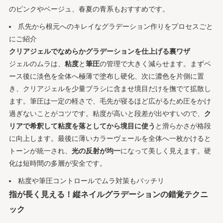
のピンクやベージュ、春夏の青系もおすすめです。
爪先から根元へのキレイなグラデーション作りをプロセスごと
にご紹介
クリアジェルでなめらかグラデーションを仕上げる裏ワザ
ジェルのムラは、
粘度
と
筆圧
の管理で大きく減らせます。まずベ
ース後に淡色を全体へ極薄で塗布し硬化、次に濃色を片側に置
き、クリアジェルを少量ブラシに含ませ境目だけを撫でて拡散し
ます。筆圧は一定の軽さで、毛先が寝るほど広がるため圧をかけ
過ぎないことがコツです。粘度が高いと段差が出やすいので、
ク
リアで希釈して粘度を落としてから境目に使う
と滑らかさが格段
に向上します。最後に薄いカラーヴェールを全体へ一枚かけると
トーンが統一され、
光の反射が均一
になって美しく見えます。硬
化は短時間の多層が安全です。
粘度や筆圧コントロールでムラ対策もバッチリ
指が長く見える！縦ネイルグラデーションの錯覚テクニ
ック