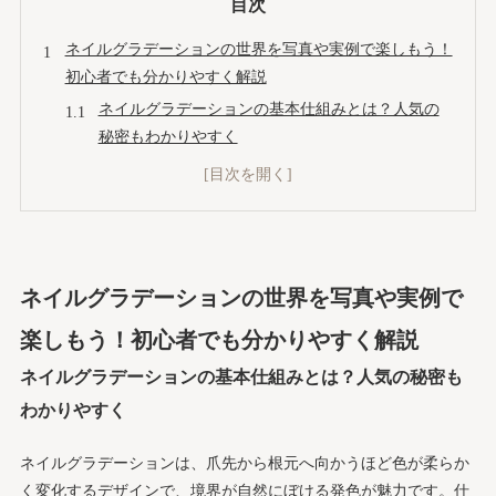
目次
ネイルグラデーションの世界を写真や実例で楽しもう！
初心者でも分かりやすく解説
ネイルグラデーションの基本仕組みとは？人気の
秘密もわかりやすく
ネイルグラデーションのやり方をジェルとマニキュアで
完全マスター
ジェルネイルで叶えるネイルグラデーションの手
順と必須アイテム
マニキュア派のためのネイルグラデーション実践
ネイルグラデーションの世界を写真や実例で
ステップ＆道具まとめ
楽しもう！初心者でも分かりやすく解説
二色のネイルグラデーション応用テク！ぼかし方完全マ
ネイルグラデーションの基本仕組みとは？人気の秘密も
ニュアル
横グラデーションで魅せる二色のネイルグラデー
わかりやすく
ション手順公開
ネイルグラデーションは、爪先から根元へ向かうほど色が柔らか
指が長く見える！縦ネイルグラデーションの錯覚
く変化するデザインで、境界が自然にぼける発色が魅力です。仕
テクニック