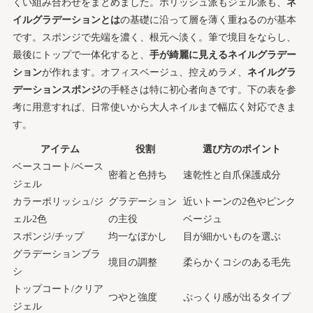
くい組み合わせをまとめました。ポリッシュ派もジェル派も、
ネ
イルグラデーションとは
の基礎に沿って層を薄く重ねるのが基本
です。スポンジで先端を濃く、根元へ淡く。筆で境目をならし、
最後にトップで一体化すると、
手が綺麗に見えるネイルグラデー
ション
が作れます。オフィスベージュ、控えめラメ、
ネイルグラ
デーションスポンジ
の手軽さは特に初心者向きです。下の表を参
考に用意すれば、日常使いから大人ネイルまで幅広く対応できま
す。
アイテム
役割
選び方のポイント
ベースコート/ベース
密着と色持ち
速乾性と自爪保護成分
ジェル
カラーポリッシュ/ジ
グラデーション
近いトーンの2色やピンク
ェル2色
の主役
ベージュ
スポンジ/チップ
均一なぼかし
目が細かいものを選ぶ
グラデーションブラ
境目の調整
柔らかくコシのある毛先
シ
トップコート/クリア
つやと強度
ぷっくり感が出るタイプ
ジェル