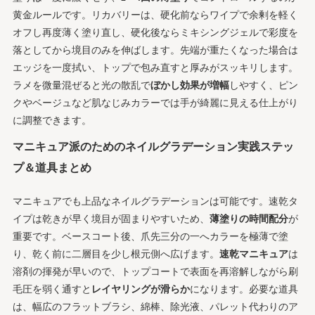
黄金ルールです。リカバリーは、硬化前ならワイプで余剰を軽く
オフし再度薄く塗り直し、硬化後ならミキシングジェルで彩度を
落としてから境目のみを伸ばします。先端が重たくなった場合は
エッジを一度拭い、トップで包み直すと厚みがスッキリします。
ラメを微量混ぜると光の散乱で
ぼかし効果が増幅
しやすく、ピン
クやベージュなど肌なじみカラーでは手が綺麗に見える仕上がり
に調整できます。
マニキュア派のためのネイルグラデーション実践ステッ
プ＆道具まとめ
マニキュアでも上品なネイルグラデーションは可能です。速乾タ
イプは乾きが早く境目が固まりやすいため、
薄塗りの時間配分
が
重要です。ベースコート後、爪先三分の一へカラーを極薄で塗
り、乾く前に二層目を少し根元側へ広げます。
速乾マニキュア
は
溶剤の揮発が早いので、トップコートで表面を再溶解しながら刷
毛圧を弱く通すと
レイヤリングが滑らか
になります。必要な道具
は、幅広のフラットブラシ、綿棒、除光液、パレット代わりのア