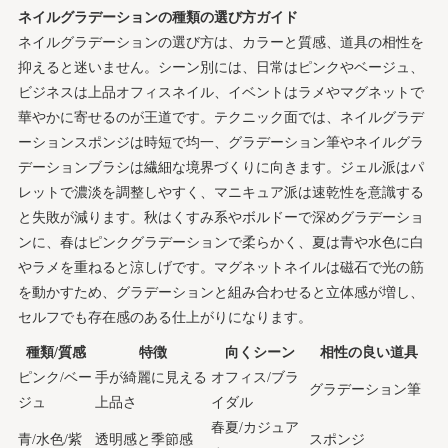
サロン施術とセルフの料金・時間・持ち比較でわかるネ
ネイルグラデーションの種類の選び方ガイド
イルグラデーションの選び方
ネイルグラデーションの選び方は、カラーと質感、道具の相性を
サロンで叶うネイルグラデーションの相場や満足
抑えると迷いません。シーン別には、日常はピンクやベージュ、
度を徹底解説
ビジネスは上品オフィスネイル、イベントはラメやマグネットで
華やかに寄せるのが王道です。テクニック面では、ネイルグラデ
セルフでお得に楽しむネイルグラデーションの節
ーションスポンジは時短で均一、グラデーション筆やネイルグラ
約術＆上達のコツ
デーションブラシは繊細な境界づくりに向きます。ジェル派はパ
ネイルグラデーションが長持ちするプロの塗り方＆手軽
レットで濃淡を調整しやすく、マニキュア派は速乾性を意識する
な自宅ケアの裏技
と失敗が減ります。秋はくすみ系やボルドーで深めグラデーショ
剥がれ防止にはコレ！ベース作りとトップの厚み
ンに、春はピンクグラデーションで柔らかく、夏は青や水色に白
で持ちが格段アップ
やラメを重ねると涼しげです。マグネットネイルは磁石で光の筋
ネイルグラデーションのよくあるお悩み解決Q＆Aとト
を動かすため、グラデーションと組み合わせると立体感が増し、
ラブル対処法
セルフでも存在感のある仕上がりになります。
二色グラデーションで境界が目立つ時の解決法！
種類/質感
特徴
向くシーン
相性の良い道具
再ぼかしガイド
ピンク/ベー
手が綺麗に見える
オフィス/ブラ
グラデーション筆
どこまで塗ると自然？ネイルグラデーションの根
ジュ
上品さ
イダル
元クリア幅の決め方
春夏/カジュア
青/水色/紫
透明感と季節感
スポンジ