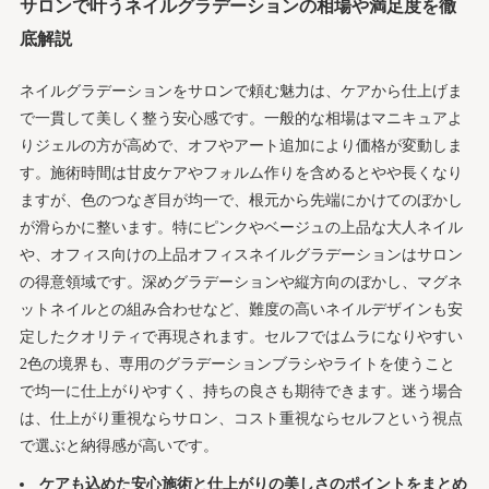
サロンで叶うネイルグラデーションの相場や満足度を徹
底解説
ネイルグラデーションをサロンで頼む魅力は、ケアから仕上げま
で一貫して美しく整う安心感です。一般的な相場はマニキュアよ
りジェルの方が高めで、オフやアート追加により価格が変動しま
す。施術時間は甘皮ケアやフォルム作りを含めるとやや長くなり
ますが、色のつなぎ目が均一で、根元から先端にかけてのぼかし
が滑らかに整います。特にピンクやベージュの上品な大人ネイル
や、オフィス向けの上品オフィスネイルグラデーションはサロン
の得意領域です。深めグラデーションや縦方向のぼかし、マグネ
ットネイルとの組み合わせなど、難度の高いネイルデザインも安
定したクオリティで再現されます。セルフではムラになりやすい
2色の境界も、専用のグラデーションブラシやライトを使うこと
で均一に仕上がりやすく、持ちの良さも期待できます。迷う場合
は、仕上がり重視ならサロン、コスト重視ならセルフという視点
で選ぶと納得感が高いです。
ケアも込めた安心施術と仕上がりの美しさのポイントをまとめ