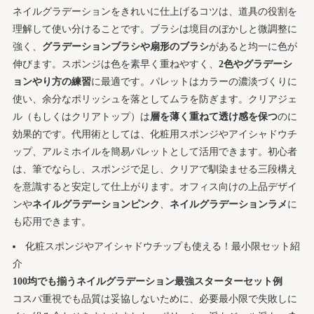
ネイルグラデーションをきれいに仕上げるコツは、道具の役割を
理解して使い分けることです。ブラシは境目のぼかしと微調整に
強く、
グラデーションブラシや扇形のブラシ
があると均一に色が
伸びます。スポンジは色を素早く重ねやすく、
2色やグラデーシ
ョンやり方の練習
に最適です。パレットはカラーの濃淡づくりに
使い、余分なポリッシュを落としてムラを防ぎます。クリアジェ
ル（もしくはクリアトップ）は
層を薄く重ねて透け感を保つ
のに
効果的です。代用術としては、化粧用スポンジやアイシャドウチ
ップ、アルミホイルを簡易パレットとして活用できます。初心者
は、筆でならし、スポンジで足し、クリアで馴染ませる三段構え
を意識すると安定して仕上がります。オフィス向けの上品デザイ
ンや
ネイルグラデーションピンク
、
ネイルグラデーションラメ
に
も応用できます。
化粧スポンジやアイシャドウチップも使える！最小限セット紹
介
100均でも揃うネイルグラデーション最強スターターセット例
コスパ重視でも品質は妥協しないために、必要最小限で失敗しに