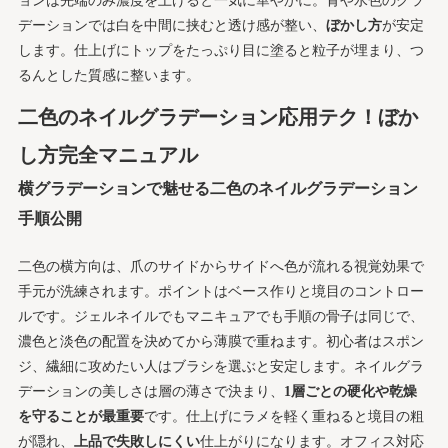
ョンは先端のみ濃度を上げると一気に華やかに。青や水色のグラ
デーションでは白を中間に挟むと透け感が整い、
ぼかし方
が安定
します。仕上げにトップをたっぷり目に塗ると粒子が埋まり、つ
るんとした質感に整います。
二色のネイルグラデーション応用テク！ぼか
し方完全マニュアル
横グラデーションで魅せる二色のネイルグラデーション
手順公開
二色の横方向は、爪のサイドからサイドへ色が流れる視覚効果で
手元が洗練されます。ポイントはベース作りと境目のコントロー
ルです。ジェルネイルでもマニキュアでも手順の骨子は同じで、
濃色と淡色の配置を決めてから薄膜で重ねます。初心者はスポン
ジ、繊細に攻めたい人はブラシを選ぶと安定します。ネイルグラ
デーションの美しさは層の薄さで決まり、
1層ごとの硬化や乾燥
を守ることが最重要
です。仕上げにラメを軽く重ねると境目の粗
が隠れ、
上品で失敗しにくい
仕上がりになります。オフィス対応