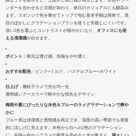
細なラメを散らすと、上品さと抜け感が両立します。水色やラベ
ンダーを合わせると涼感が加わり、休日のカジュアルにも馴染み
ます。スポンジで色を乗せてトップで包む基本手順は簡単で、境
目のぼかしにグラデーションブラシを使うと失敗しにくいです。
淡い2色を選ぶとコントラストが穏やかになり、
オフィスにも使
える清潔感
が出せます。
ポイント
：根元は透け感、先端をやや濃く
おすすめ配色
：ピンク×ミルク、パステルブルー×ホワイト
仕上げ
：微粒子ラメで光を均一化
透明感シアーカラーで軽やかな指先をデザイン
梅雨や夏にぴったりな水色＆ブルーのラメグラデーションで爽や
かに
ブルー系は清潔感と透明感を両立でき、湿度の高い季節でも視覚
的に涼しげに見えます。水色から白への2色のグラデーション
に、先端へ向かってラメの密度を高めると光が集まり、
瑞々しい