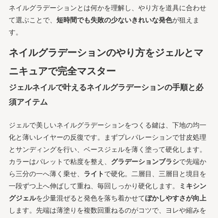
ネイルグラデーションとは何かを理解し、やり方を道具に合わせ
て選ぶことで、
短時間でも失敗の少ないきれいな発色
が狙えま
す。
ネイルグラデーションのやり方をジェルとマ
ニキュアで完全マスター
ジェルネイルで叶えるネイルグラデーションの手順と必
須アイテム
ジェルで美しいネイルグラデーションをつくる鍵は、下地の均一
化と薄いレイヤーの反復です。まずプレパレーションで甘皮処理
とサンディングを行い、ベースジェルを薄く塗って硬化します。
カラーはパレットで粘度を整え、
グラデーションブラシ
で先端か
ら三分の一へ薄く乗せ、
ライト
で硬化。二層目、三層目と境目を
一段ずつ上へ伸ばして重ね、毎回しっかり硬化します。
ミキシン
グジェル
を少量混ぜると発色を落ち着かせて
ぼかしやすさが向上
します。先端は薄塗りを複数回重ねるのがコツで、ヨレや縮みを