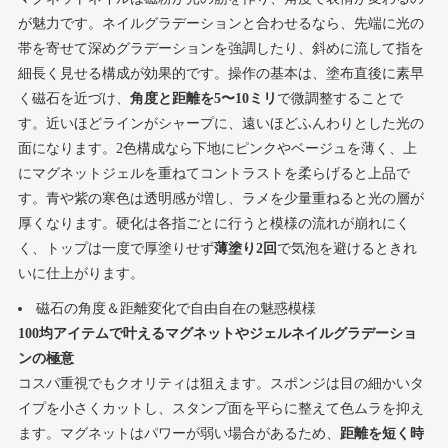
が魅力です。ネイルグラデーションと合わせるなら、先端に光の
帯を寄せて深めグラデーションを強調したり、斜めに流して指を
細長く見せる構成が効果的です。操作の基本は、塗布直後に素早
く磁石を近づけ、
角度と距離を5〜10ミリ
で微調整することで
す。近いほどラインがシャープに、遠いほどふんわりとした光の
面になります。2色構成なら下地にピンクやベージュを薄く、上
にマグネットジェルを重ねてコントラストを柔らげると上品で
す。青や紫の寒色は透明感が増し、ラメを少量重ねると光の層が
厚くなります。硬化は各指ごとに行うと模様の流れが崩れにく
く、トップは一度で厚塗りせず
薄塗り2回
で気泡を避けるときれ
いに仕上がります。
磁石の角度＆距離変化で自由自在の魅惑模様
100均アイテムで叶えるマグネットやジェルネイルグラデーショ
ンの極意
コスパ重視でもクオリティは狙えます。スポンジは目の細かいタ
イプを小さくカットし、スタンプ面を平らに整えて色ムラを抑え
ます。マグネットはパワーが弱い場合があるため、
距離を短く時