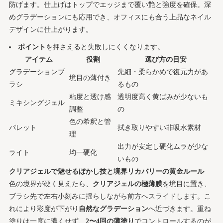
防げます。仕上げはトップでエッジまで覆い艶と強度を確保。深
めグラデーションにも応用でき、オフィスにも合う上品なネイル
デザインに仕上がります。
ポイント
を押さえると失敗しにくくなります。
アイテム
役割
選び方の目安
グラデーションブ
先細・柔らかめで復元力があ
境目の薄付き
ラシ
るもの
粘度と透け感
透明度高く黄ばみが少ないも
ミキシングジェル
調整
の
色の希釈と管
パレット
拭き取りやすい非吸水素材
理
出力が安定し硬化ムラが少な
ライト
均一硬化
いもの
クリアジェルで魅せるぼかし技と境界リカバリーの黄金ルール
色の境界が硬く見えたら、
クリアジェルの極薄膜
を境目に置き、
ブラシ先で左右小刻みに揺らしながら前方へスライドします。こ
れにより彩度が下がり
自然なグラデーション
へ近づきます。重ね
塗りは一度に濃くせず、
2〜4回の薄塗り
でコントロールするのが