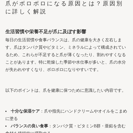
爪がボロボロになる原因とは？原因別
ネイルサロンの料金・サービス内容の比較と選び方のコ
に詳しく解説
ツ
会社概要
生活習慣や栄養不足が爪に及ぼす影響
毎日の生活習慣や食事バランスは、爪の健康を大きく左右しま
す。爪はタンパク質やビタミン、ミネラルによって構成されてい
るため、これらが不足すると爪が薄くなったり、割れやすくなる
ことがあります。特に乾燥した季節や水仕事が多いと、爪の水分
が失われやすくなり、ボロボロになりやすいです。
以下のポイントは、爪を健康に保つために意識したい内容です。
十分な保湿ケア
：爪や指先にハンドクリームやオイルをこまめ
に塗る
バランスの良い食事
：タンパク質・ビタミンB群・亜鉛を含む