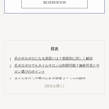
RESERVATION
目次
爪がボロボロになる原因とは？原因別に詳しく解説
爪ボロボロでもネイルサロンは利用可能？施術可否とサ
ロン選びのポイント
ネイルサロンで受けられる対策メニューの紹介
自宅でできるセルフケア方法とおすすめアイテム
ジェルネイル・ネイル施術後のダメージケアと補強コー
ト活用法
改善事例と失敗しないためのポイント