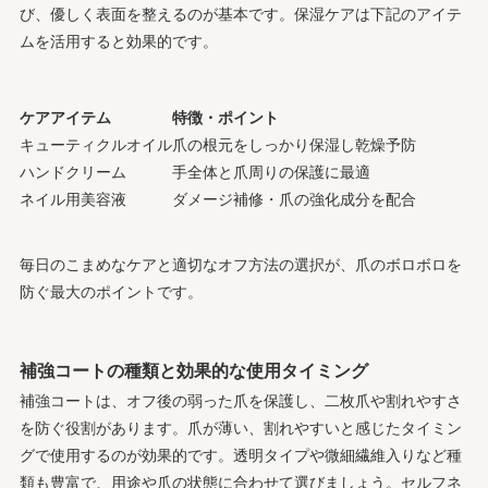
び、優しく表面を整えるのが基本です。保湿ケアは下記のアイテ
ムを活用すると効果的です。
ケアアイテム
特徴・ポイント
キューティクルオイル
爪の根元をしっかり保湿し乾燥予防
ハンドクリーム
手全体と爪周りの保護に最適
ネイル用美容液
ダメージ補修・爪の強化成分を配合
毎日のこまめなケアと適切なオフ方法の選択が、爪のボロボロを
防ぐ最大のポイントです。
補強コートの種類と効果的な使用タイミング
補強コートは、オフ後の弱った爪を保護し、二枚爪や割れやすさ
を防ぐ役割があります。爪が薄い、割れやすいと感じたタイミン
グで使用するのが効果的です。透明タイプや微細繊維入りなど種
類も豊富で、用途や爪の状態に合わせて選びましょう。セルフネ