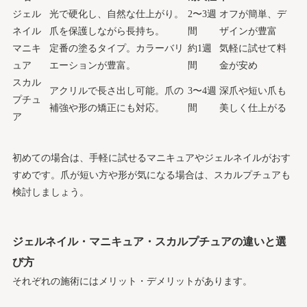
ジェル
光で硬化し、自然な仕上がり。
2〜3週
オフが簡単、デ
ネイル
爪を保護しながら長持ち。
間
ザインが豊富
マニキ
定番の塗るタイプ。カラーバリ
約1週
気軽に試せて料
ュア
エーションが豊富。
間
金が安め
スカル
アクリルで長さ出し可能。爪の
3〜4週
深爪や短い爪も
プチュ
補強や形の矯正にも対応。
間
美しく仕上がる
ア
初めての場合は、手軽に試せるマニキュアやジェルネイルがおす
すめです。爪が短い方や形が気になる場合は、スカルプチュアも
検討しましょう。
ジェルネイル・マニキュア・スカルプチュアの違いと選
び方
それぞれの施術にはメリット・デメリットがあります。