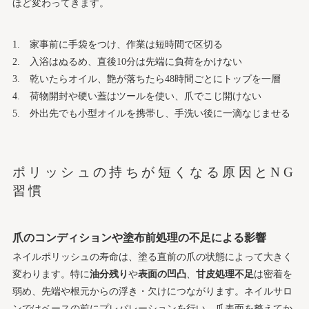
ほど変わってきます。
家事前に手袋をつけ、作業は短時間で区切る
入浴はぬるめ、直後10分は先端に負荷をかけない
乾いたらオイル、艶が落ちたら48時間ごとにトップを一層
荷物開封や硬い蓋はツールを使い、爪でこじ開けない
外出先でも小型オイルを携帯し、手洗い後に一滴なじませる
ポリッシュの持ちが短くなる原因とNG
習慣
爪のコンディションや塗布前処理の不足による影響
ネイルポリッシュの寿命は、塗る直前の爪の状態によって大きく
変わります。特に
油分残り
や
表面の凹凸
、
甘皮処理不足
は密着を
弱め、先端や根元からの浮き・欠けにつながります。ネイルサロ
ンではベースの前にプレパレーションを行い、爪表面を整えてか