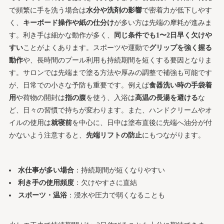
で頻繁に手を洗う場合は
水分や洗剤の影響
で密着力が低下しやす
く、
キーボード操作や紙の仕分け
が多い方は先端の摩耗が進みま
す。利き手は細かな動作が多く、
同じ条件でも1〜2日早く欠けや
すい
ことがよくあります。スポーツや運動で
グリップを強く握る
動作
や、長時間のプール利用も持続期間を短くする要因となりま
す。サロンでは先端まで塗る方法や厚みの調整で補強も可能です
が、日常での小さな予防も重要です。例えば
食器洗い時の手袋着
用
や荷物の開封は
指の腹
を使う、入浴は
高温の長湯を避ける
な
ど、日々の習慣で持ちが変わります。また、ハンドクリームやオ
イルの使用は
就寝前
を中心に、日中は塗布直後に先端へ油分が付
かないよう注意すると、
先端リフトの防止
にもつながります。
水仕事が多い場合
：持続期間が短くなりやすい
利き手の使用頻度
：欠けやすさに直結
スポーツ・温浴
：浸水や圧力で弱くなることも