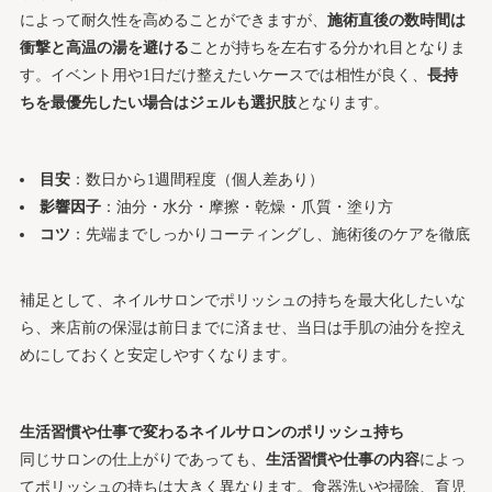
によって耐久性を高めることができますが、
施術直後の数時間は
衝撃と高温の湯を避ける
ことが持ちを左右する分かれ目となりま
す。イベント用や1日だけ整えたいケースでは相性が良く、
長持
ちを最優先したい場合はジェルも選択肢
となります。
目安
：数日から1週間程度（個人差あり）
影響因子
：油分・水分・摩擦・乾燥・爪質・塗り方
コツ
：先端までしっかりコーティングし、施術後のケアを徹底
補足として、ネイルサロンでポリッシュの持ちを最大化したいな
ら、来店前の保湿は前日までに済ませ、当日は手肌の油分を控え
めにしておくと安定しやすくなります。
生活習慣や仕事で変わるネイルサロンのポリッシュ持ち
同じサロンの仕上がりであっても、
生活習慣や仕事の内容
によっ
てポリッシュの持ちは大きく異なります。食器洗いや掃除、育児