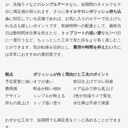
ン
、先端ラメなどの
シンプルアート
なら、短期間のネイルでも十
分に満足感が得られます。さらに
ネイルサロンポリッシュ持ち込
み
に対応している店舗であれば、お気に入りのカラーで仕上げら
れる点も嬉しいポイントです。乾燥時間への配慮として、施術当
日は数時間水仕事を控えたり、
トップコートの追い塗り
を2〜3日
に一度行うなど、ちょっとした工夫で見た目をより長く楽しむこ
とができます。気分転換を目的とし、
費用や時間を抑えたい
方に
は非常におすすめの選択肢です。
観点
ポリッシュが向く理由
ひと工夫のポイント
予定変更に強い
オフが速い
前日仕上げでヨレ回避
費用感
料金が軽い傾向
ケア込みで持ち底上げ
デザイン
シンプルが映える
2色や先端ラメで変化
持ちの底上げ
トップ追い塗り
水仕事は手袋で保護
わずかな工夫で、短期間でも満足度をぐっと高めることができま
す。