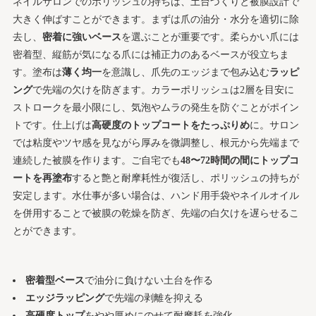
ネイルサロンでのポリッシュの持ちは、土台づくりと被膜設計で
大きく伸ばすことができます。まずは爪の油分・水分を適切に除
去し、
密着に強いベース
を選ぶことが重要です。柔らかい爪には
密着型、縦筋が気になる爪には補正力のあるベースが役立ちま
す。塗布は
薄く均一
を意識し、爪先のエッジまで包み込む
ラッピ
ング
で先端の欠けを防ぎます。カラーポリッシュは2層を目安に
ストロークを最小限にし、気泡やムラの発生を防ぐことがポイン
トです。仕上げは
高硬度のトップコートをたっぷりめ
に。サロン
では粘度やツヤ感を見ながら厚みを微調整し、根元から先端まで
連続した被膜を作ります。ご自宅でも
48〜72時間の間にトップコ
ートを再塗布
すると艶と耐摩耗性が復活し、ポリッシュの持ちが
安定します。水仕事が多い場合は、ハンド用手袋やネイルオイル
を併用することで被膜の乾燥を防ぎ、先端の白欠けを遅らせるこ
とができます。
密着型ベース
で油分に負けない土台を作る
エッジラッピング
で先端の剥離を抑える
高硬度トップ
をやや厚めにのせて耐摩耗を強化