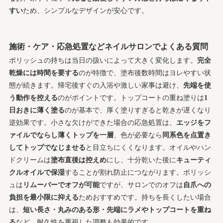
すい
ため、シンプルなデザインが安心です。
施術・ケア・応急処置などネイルサロンでよくある質問
ポリッシュの持ちは当日の扱いによって大きく変化します。
完全
乾燥には時間を要する
のが特徴で、塗布後数時間はヨレやすい状
態が続きます。帰宅後すぐの入浴や激しい家事は避け、
先端を使
う動作を控える
のがポイントです。トップコートの重ね塗りは
1
日おきに薄く塗る
のが基本で、厚く塗りすぎると乾きが遅くなり
逆効果です。小さな欠けができた場合の応急処置は、
エッジをフ
ァイルでならし薄くトップを一層
、色が必要なら
同系色を点置き
してトップでなじませる
と目立ちにくくなります。オイルやハン
ドクリームは
塗布直後は控えめ
にし、十分乾いた後に
キューティ
クルオイルで保湿
することが割れ防止につながります。ポリッシ
ュは
リムーバーでオフが可能
ですが、サロンでのオフは
自爪への
負担を最小限に抑える
ためおすすめです。持ちを長くしたい場合
は、
短い長さ・丸みのある形・先端にラメやトップコートを重ね
る
など、耐久性を重視した調整も効果的です。