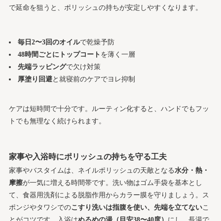
で延命を狙うと、ポリッシュの持ちが安定しやすくなります。
毎日2〜3回のオイル
で乾燥予防
48時間ごとにトップコート
を薄く一層
先端ラッピング
で欠け対策
厚塗り回避
と就寝前のケアでヨレ抑制
ケアは短時間で十分です。ルーティン化すると、ハンドでもフッ
トでも無理なく続けられます。
家事や入浴時にポリッシュの持ちを守る工夫
家事やバスタイムは、ネイルポリッシュの天敵となる
水分・熱・
摩擦
が一気に増える時間帯です。洗い物はゴム手袋を基本とし
て、食器用洗剤による脱脂作用からカラー膜を守りましょう。ス
ポンジやタワシでの
こすり洗いは指腹を使い、先端を立てない
こ
とがコツです。入浴は
ぬるめの湯（目安38〜40度）
にし、長湯で