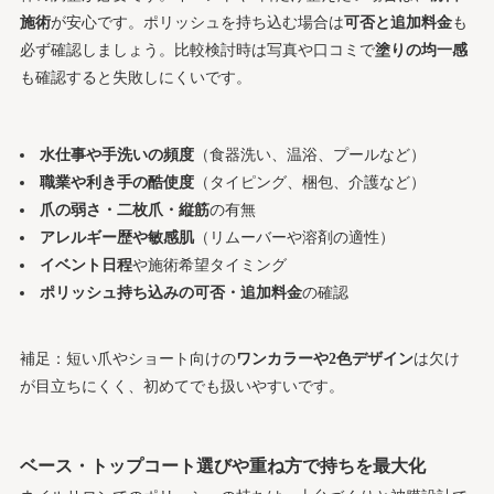
施術
が安心です。ポリッシュを持ち込む場合は
可否と追加料金
も
必ず確認しましょう。比較検討時は写真や口コミで
塗りの均一感
も確認すると失敗しにくいです。
水仕事や手洗いの頻度
（食器洗い、温浴、プールなど）
職業や利き手の酷使度
（タイピング、梱包、介護など）
爪の弱さ・二枚爪・縦筋
の有無
アレルギー歴や敏感肌
（リムーバーや溶剤の適性）
イベント日程
や施術希望タイミング
ポリッシュ持ち込みの可否・追加料金
の確認
補足：短い爪やショート向けの
ワンカラーや2色デザイン
は欠け
が目立ちにくく、初めてでも扱いやすいです。
ベース・トップコート選びや重ね方で持ちを最大化