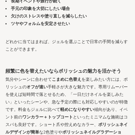
長期イベントや旅行が続く
手元の印象を大切にしたい場合
欠けのストレスや塗り直しを減らしたい
ツヤやフォルムを安定させたい
どれかに当てはまれば、ジェルを選ぶことで日常の手間を減らす
ことができます。
頻繁に色を替えたいならポリッシュの魅力を活かそう
気分やシーンに合わせて
こまめに色替え
を楽しみたい方には、ポ
リッシュの
オフが速い
手軽さが大きな魅力です。専用リムーバー
を使えば短時間で落とせるため、「一日だけネイルを楽しみた
い」といったシーンや、急な予定の際にも対応しやすいのが特徴
です。料金もジェルに比べて
軽めになりやすい
傾向があり、イベ
ント前の
ワンカラー＋トップコート
といったミニマムな施術はコ
スパも良好です。ショート爪や控えめなカラー、
ポリッシュネイ
ルデザインが簡単
な2色塗りや
ポリッシュネイルグラデーショ