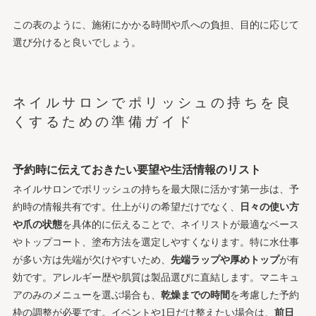
この表のように、施術にかかる時間や爪への負担、目的に応じて
選び分けると良いでしょう。
ネイルサロンでポリッシュの持ちを良
くするための準備ガイド
予約時に伝えておきたい要望や生活情報のリスト
ネイルサロンでポリッシュの持ちを最大限に活かす第一歩は、予
約時の情報共有です。仕上がりの希望だけでなく、
日々の使い方
や爪の状態
を具体的に伝えることで、ネイリストが最適なベース
やトップコート、塗布方法を選定しやすくなります。特に水仕事
が多い方は先端が欠けやすいため、
先端ラップや厚めトップ
が有
効です。アレルギー歴や肌質は製品選びに直結します。マニキュ
アのみのメニューを選ぶ場合も、
乾燥までの時間
を考慮した予約
枠の調整が必要です。イベントや1日だけ整えたい場合は、
前日