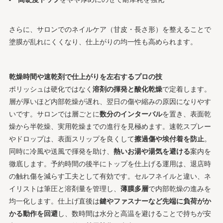
さらに、サロンでのネイルケア（甘皮・長さ形）を整えることで
塗膜が乱れにくくなり、仕上がりの均一性も高められます。
乾燥時間や速乾剤で仕上がりを左右するプロの技
ポリッシュは硬化ではなく
溶剤の揮発と酸化乾燥
で定着します。
層が厚いほど内部乾燥が遅れ、翌日の傷や縮みの原因になりやす
いです。サロンでは層ごとに
数分のインターバル
を置き、表面乾
燥から半乾燥、実用乾燥までの進行を見極めます。速乾スプレー
やドロップは、表面スリップを良くして
擦過傷や埃付着を防止
。
同時に冷風や送風で揮発を助け、
熱いお湯や湯気を避ける
案内を
徹底します。予約時間の後半にトップを仕上げる運用は、退店時
の触れ傷を減らす工夫として有効です。セルフネイルと違い、ネ
イリストは筆圧と溶剤量を管理し、
薄膜多層
で内部乾燥の進みを
均一化します。仕上げ直後は
鍵やファスナーなど先端に負荷がか
かる動作を回避
し、数時間は水分と高温を避けることで持ちが安