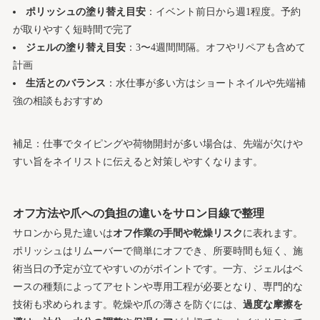
ポリッシュの塗り替え目安
：イベント前日から週1程度。予約
が取りやすく短時間で完了
ジェルの塗り替え目安
：3〜4週間間隔。オフやリペアも含めて
計画
生活とのバランス
：水仕事が多い方はショートネイルや先端補
強の相談もおすすめ
補足：仕事でタイピングや荷物開封が多い場合は、先端が欠けや
すい旨をネイリストに伝えると対策しやすくなります。
オフ方法や爪への負担の違いをサロン目線で整理
サロンから見た違いは
オフ作業の手間や乾燥リスク
に表れます。
ポリッシュはリムーバーで簡単にオフでき、所要時間も短く、施
術当日の予定が立てやすいのがポイントです。一方、ジェルはベ
ースの種類によってアセトンや専用工程が必要となり、専門的な
技術も求められます。乾燥や爪の薄さを防ぐには、
過度な摩擦を