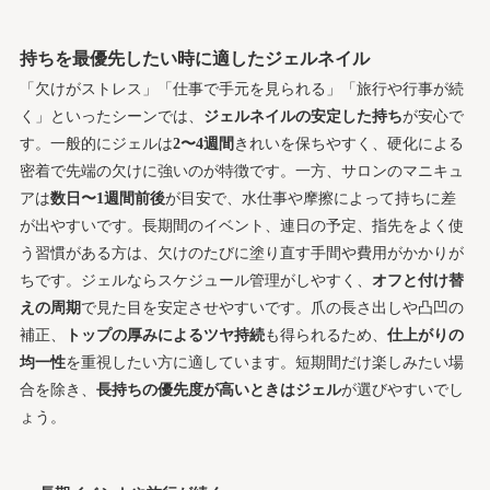
持ちを最優先したい時に適したジェルネイル
「欠けがストレス」「仕事で手元を見られる」「旅行や行事が続
く」といったシーンでは、
ジェルネイルの安定した持ち
が安心で
す。一般的にジェルは
2〜4週間
きれいを保ちやすく、硬化による
密着で先端の欠けに強いのが特徴です。一方、サロンのマニキュ
アは
数日〜1週間前後
が目安で、水仕事や摩擦によって持ちに差
が出やすいです。長期間のイベント、連日の予定、指先をよく使
う習慣がある方は、欠けのたびに塗り直す手間や費用がかかりが
ちです。ジェルならスケジュール管理がしやすく、
オフと付け替
えの周期
で見た目を安定させやすいです。爪の長さ出しや凸凹の
補正、
トップの厚みによるツヤ持続
も得られるため、
仕上がりの
均一性
を重視したい方に適しています。短期間だけ楽しみたい場
合を除き、
長持ちの優先度が高いときはジェル
が選びやすいでし
ょう。