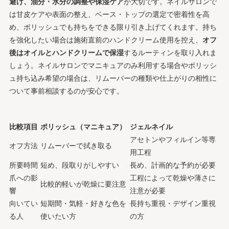
避け、油分・水分の調整や保湿ケア
が大切です。ネイルサロンで
は甘皮ケアや表面の整え、ベース・トップの選定で密着性を高
め、ポリッシュでも持ちをできる限り引き上げてくれます。持ち
を強化したい場合は施術直前のハンドクリーム使用を控え、
オフ
後はオイルとハンドクリームで保湿
するルーティンを取り入れま
しょう。ネイルサロンでマニキュアのみ利用する場合やポリッシ
ュ持ち込み希望の場合は、リムーバーの種類や仕上がりの相性に
ついて事前相談するのが安心です。
比較項目
ポリッシュ（マニキュア）
ジェルネイル
アセトンやフィルイン等専
オフ方法
リムーバーで拭き取る
用工程
所要時間
短め、段取りがしやすい
長め、計画的な予約が必要
爪への影
工程によって乾燥や薄さに
比較的軽いが乾燥に要注意
響
注意が必要
向いてい
短期間・気軽・好きな色を
長持ち重視・デザイン重視
る人
使いたい方
の方