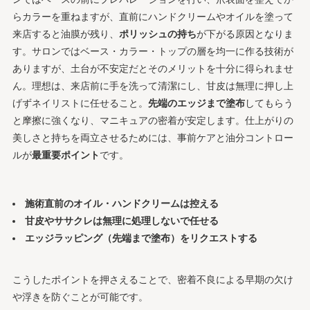
らカラーを重ねますが、直前にハンドクリームやオイルを塗って
来店すると油膜が残り、
ポリッシュの持ち
が下がる原因となりま
す。サロンではベース・カラー・トップの層を均一に作る技術が
ありますが、土台が不安定だとそのメリットを十分に得られませ
ん。理想は、来店前に手を洗って清潔にし、甘皮は無理に押し上
げずネイリストに任せること。
先端のエッジまで塗布
してもらう
と摩擦に強くなり、マニキュアの密着が安定します。仕上がりの
美しさと持ちを両立させるためには、事前ケアと油分コントロー
ルが
最重要ポイント
です。
施術直前のオイル・ハンドクリームは控える
甘皮やササクレは無理に処理しないで任せる
エッジラッピング（先端まで塗布）をリクエストする
こうしたポイントを押さえることで、密着不良による早期の欠け
や浮きを防ぐことが可能です。