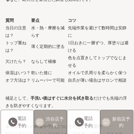
質問
要点
コツ
当日の注意
水・熱・摩擦を減
先端作業を避けて数時間は安静
は？
らす
に
トップ重ね
1日おきに一層ずつ、厚塗りは避
薄く定期的に塗る
は？
ける
色を点置きしてトップでなじま
欠けたら？
ならして補修
せる
保湿はいつ？
乾いた後に
オイルで爪周りを柔らかく保つ
オフ方法は？
リムーバーで可能
自爪が薄い場合はサロンで相談
補足として、
手洗い後はすぐに水分を拭き取る
だけでも先端の浮
きを防ぎやすくなります。
電話
電話
渋谷店
予
新宿店
予
約
約
予約
予約
ネイルサロンの料金や予約についてのよくある質問