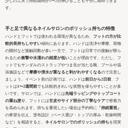
少しの工夫で持続期間が1〜2日伸びることも十分に期待できま
す。
手と足で異なるネイルサロンのポリッシュ持ちの特徴
ハンドとフットでは使われる環境が異なるため、
フットの方が比
較的長持ちしやすい
傾向にあります。ハンドは洗浄や摩擦、荷物
の開封など接触回数が多い一方で、フットは日常での接触が限ら
れるため
衝撃や水濡れの頻度が低い
ことが理由です。ただし、フ
ットでもサンダルのストラップやつま先が当たる靴、プールや温
浴施設などで
摩擦や浸水が重なると剥がれやすくなる
ので注意し
ましょう。イベント前の計画では、ハンドは
前日から2日前
、フ
ットは
1〜2週間前
でも比較的きれいな状態を保ちやすいことが多
いです。サロンでは、ハンドには
先端ラッピングやトップコート
の重ね塗り
、フットには
甘皮やサイド部分の丁寧なケア
で密着力
を高められます。持ちを重視したい場合は予約時に
「持続重視」
の希望を伝え、塗布設計（ベース選び・トップの厚み・乾燥時間
など）を相談すると、
ネイルサロンでのポリッシュの持ち
を現実