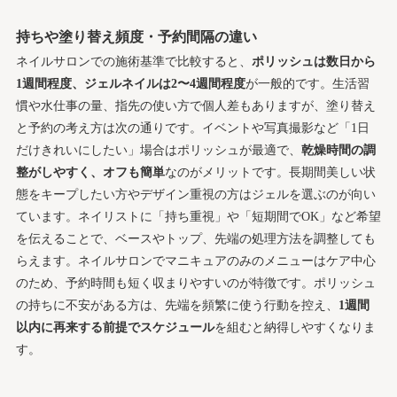
持ちや塗り替え頻度・予約間隔の違い
ネイルサロンでの施術基準で比較すると、
ポリッシュは数日から
1週間程度、ジェルネイルは2〜4週間程度
が一般的です。生活習
慣や水仕事の量、指先の使い方で個人差もありますが、塗り替え
と予約の考え方は次の通りです。イベントや写真撮影など「1日
だけきれいにしたい」場合はポリッシュが最適で、
乾燥時間の調
整がしやすく、オフも簡単
なのがメリットです。長期間美しい状
態をキープしたい方やデザイン重視の方はジェルを選ぶのが向い
ています。ネイリストに「持ち重視」や「短期間でOK」など希望
を伝えることで、ベースやトップ、先端の処理方法を調整しても
らえます。ネイルサロンでマニキュアのみのメニューはケア中心
のため、予約時間も短く収まりやすいのが特徴です。ポリッシュ
の持ちに不安がある方は、先端を頻繁に使う行動を控え、
1週間
以内に再来する前提でスケジュール
を組むと納得しやすくなりま
す。