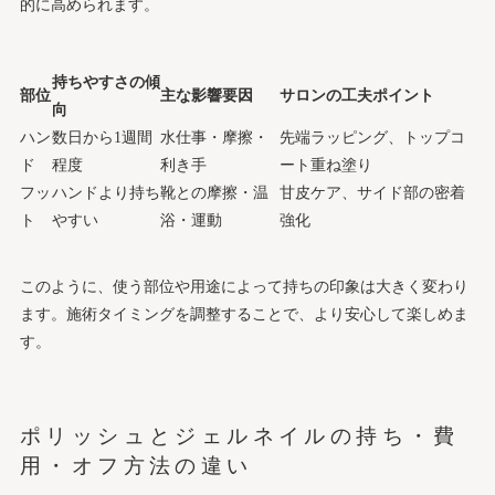
的に高められます。
持ちやすさの傾
部位
主な影響要因
サロンの工夫ポイント
向
ハン
数日から1週間
水仕事・摩擦・
先端ラッピング、トップコ
ド
程度
利き手
ート重ね塗り
フッ
ハンドより持ち
靴との摩擦・温
甘皮ケア、サイド部の密着
ト
やすい
浴・運動
強化
このように、使う部位や用途によって持ちの印象は大きく変わり
ます。施術タイミングを調整することで、より安心して楽しめま
す。
ポリッシュとジェルネイルの持ち・費
用・オフ方法の違い