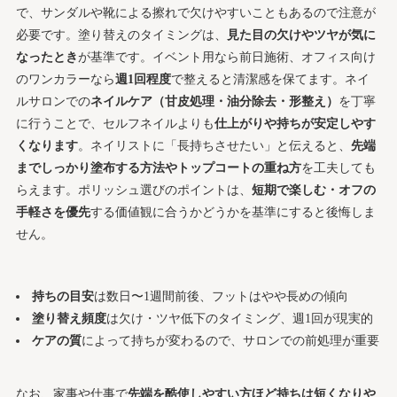
で、サンダルや靴による擦れで欠けやすいこともあるので注意が
必要です。塗り替えのタイミングは、
見た目の欠けやツヤが気に
なったとき
が基準です。イベント用なら前日施術、オフィス向け
のワンカラーなら
週1回程度
で整えると清潔感を保てます。ネイ
ルサロンでの
ネイルケア（甘皮処理・油分除去・形整え）
を丁寧
に行うことで、セルフネイルよりも
仕上がりや持ちが安定しやす
くなります
。ネイリストに「長持ちさせたい」と伝えると、
先端
までしっかり塗布する方法やトップコートの重ね方
を工夫しても
らえます。ポリッシュ選びのポイントは、
短期で楽しむ・オフの
手軽さを優先
する価値観に合うかどうかを基準にすると後悔しま
せん。
持ちの目安
は数日〜1週間前後、フットはやや長めの傾向
塗り替え頻度
は欠け・ツヤ低下のタイミング、週1回が現実的
ケアの質
によって持ちが変わるので、サロンでの前処理が重要
なお、家事や仕事で
先端を酷使しやすい方ほど持ちは短くなりや