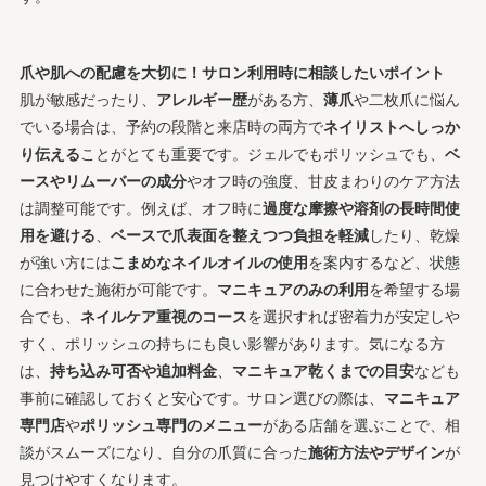
爪や肌への配慮を大切に！サロン利用時に相談したいポイント
肌が敏感だったり、
アレルギー歴
がある方、
薄爪
や二枚爪に悩ん
でいる場合は、予約の段階と来店時の両方で
ネイリストへしっか
り伝える
ことがとても重要です。ジェルでもポリッシュでも、
ベ
ースやリムーバーの成分
やオフ時の強度、甘皮まわりのケア方法
は調整可能です。例えば、オフ時に
過度な摩擦や溶剤の長時間使
用を避ける
、
ベースで爪表面を整えつつ負担を軽減
したり、乾燥
が強い方には
こまめなネイルオイルの使用
を案内するなど、状態
に合わせた施術が可能です。
マニキュアのみの利用
を希望する場
合でも、
ネイルケア重視のコース
を選択すれば密着力が安定しや
すく、ポリッシュの持ちにも良い影響があります。気になる方
は、
持ち込み可否や追加料金
、
マニキュア乾くまでの目安
なども
事前に確認しておくと安心です。サロン選びの際は、
マニキュア
専門店
や
ポリッシュ専門のメニュー
がある店舗を選ぶことで、相
談がスムーズになり、自分の爪質に合った
施術方法やデザイン
が
見つけやすくなります。