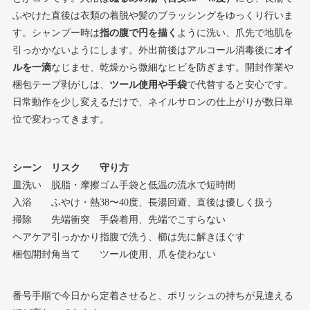
ふやけた直後は衣類の着脱や髪のブラッシングをゆっくり行いま
す。シャンプー時は
指の腹で円を描く
ように洗い、爪先で地肌を
引っかかないようにします。外出前後はアルコール消毒後に
オイ
ルを一滴
なじませ、乾燥から微細なヒビを防ぎます。開封作業や
梱包テープ剥がしは、
ツール使用や手袋
で代替すると安心です。
日常動作を少し変えるだけで、ネイルサロンの仕上がりが数日単
位で変わってきます。
シーン
リスク
守り方
皿洗い
脱脂・摩擦
ゴム手袋と低温の流水で短時間
入浴
ふやけ・熱
38〜40度、長湯回避、直後は優しく扱う
掃除
先端衝突
手袋着用、先端でこすらない
ヘアケア
引っかかり
指腹で洗う、櫛は先に解きほぐす
梱包開封
角当て
ツール使用、爪を使わない
番号手順で今日から定着させると、ポリッシュの持ちが見違える