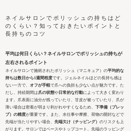
自宅ケアでポリッシュの持ちを底上げ！サロン帰りのセ
ルフメンテ術
ネイルサロンでポリッシュの持ちはど
ポリッシュの持ちが短くなる原因とNG習慣
のくらい？知っておきたいポイントと
ポリッシュの持ちやケアに関するQ&A集！よくある疑
長持ちのコツ
問を総まとめ
会社概要
平均は何日くらい？ネイルサロンでポリッシュの持ちが
左右されるポイント
ネイルサロンで施術されたポリッシュ（マニキュア）の
平均的な
持ちは数日から1週間程度
です。ジェルネイルほどの長持ち感は
ない一方で、
オフが手軽
で爪への負担も少ない点が魅力です。た
だし、持続期間は
爪の状態
や
日常的な行動
によって大きく変わり
ます。爪表面に油分が残っていたり、甘皮が被っていたり、爪が
薄い場合は密着が弱まり剥がれやすくなるため、
下準備（プレッ
プ）の精度
が重要です。また、水仕事や摩擦、荷物の開封などで
先端が当たりやすい場合、
先端欠け（チッピング）
のリスクも上
がります。サロンではベースやトップコート、先端のラッピング