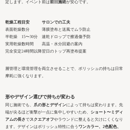
定します。イベント前は
前日施術
が安心です。
乾燥工程
目安
サロンでの工夫
表面乾燥
数分
薄膜塗布と送風でムラ防止
半乾燥
15〜30分
速乾ドロップで擦過傷予防
実用乾燥
数時間
高温・水分回避の案内
完全安定
24時間以降
翌日のトップ再塗布提案
層管理と環境管理を両立させることで、ポリッシュの持ちは日常
摩耗に強くなります。
形やデザイン選びで持ちが変わる
同じ施術でも、
爪の形とデザイン
によって持ちは変わります。先
端が尖るほど衝撃が一点に集中しやすいため、
ショート〜ミディ
アムの長さ
で
スクエアオフ
やラウンドに整えると欠けにくくなり
ます。デザインはポリッシュ特性に合う
ワンカラー、2色配色、