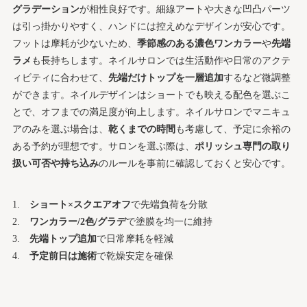
グラデーション
が相性良好です。細線アートや大きな凹凸パーツ
は引っ掛かりやすく、ハンドには控えめなデザインが安心です。
フットは摩耗が少ないため、
季節感のある濃色ワンカラー
や
先端
ラメ
も長持ちします。ネイルサロンでは生活動作や日常のアクテ
ィビティに合わせて、
先端だけトップを一層追加
するなど微調整
ができます。ネイルデザインはショートでも映える配色を選ぶこ
とで、オフまでの満足度が向上します。ネイルサロンでマニキュ
アのみを選ぶ場合は、
乾くまでの時間
も考慮して、予定に余裕の
ある予約が理想です。サロンを選ぶ際は、
ポリッシュ専門の取り
扱い可否や持ち込み
のルールを事前に確認しておくと安心です。
ショート×スクエアオフ
で先端負荷を分散
ワンカラー/2色/グラデ
で塗膜を均一に維持
先端トップ追加
で日常摩耗を軽減
予定前日は施術
で乾燥安定を確保