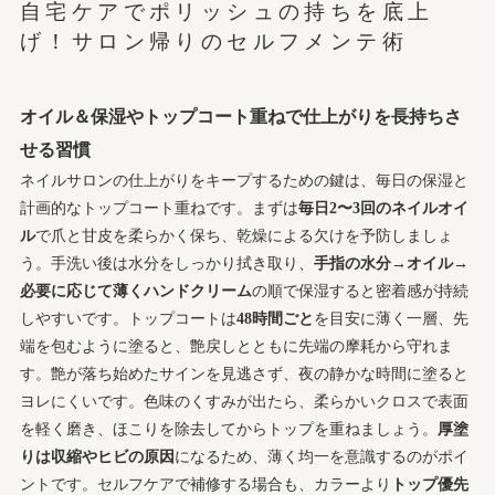
自宅ケアでポリッシュの持ちを底上
げ！サロン帰りのセルフメンテ術
オイル＆保湿やトップコート重ねで仕上がりを長持ちさ
せる習慣
ネイルサロンの仕上がりをキープするための鍵は、毎日の保湿と
計画的なトップコート重ねです。まずは
毎日2〜3回のネイルオイ
ル
で爪と甘皮を柔らかく保ち、乾燥による欠けを予防しましょ
う。手洗い後は水分をしっかり拭き取り、
手指の水分→オイル→
必要に応じて薄くハンドクリーム
の順で保湿すると密着感が持続
しやすいです。トップコートは
48時間ごと
を目安に薄く一層、先
端を包むように塗ると、艶戻しとともに先端の摩耗から守れま
す。艶が落ち始めたサインを見逃さず、夜の静かな時間に塗ると
ヨレにくいです。色味のくすみが出たら、柔らかいクロスで表面
を軽く磨き、ほこりを除去してからトップを重ねましょう。
厚塗
りは収縮やヒビの原因
になるため、薄く均一を意識するのがポイ
ントです。セルフケアで補修する場合も、カラーより
トップ優先