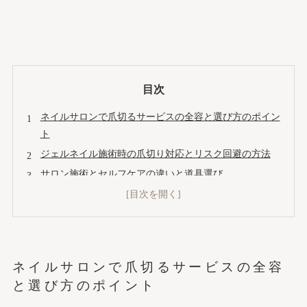
目次
ネイルサロンで爪切るサービスの全容と選び方のポイン
ト
ジェルネイル施術時の爪切り対応とリスク回避の方法
サロン施術とセルフケアの違いと道具選び
サロン施術の流れと希望の伝え方
サロン選びと利用体験のポイント
爪切り後の自爪ケア・トラブルシューティング
海外ネイルサロンのサービスと日本の最新トレンド
ネイルサロンで爪切るサービスの全容
会社概要
と選び方のポイント