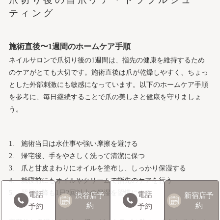
ティング
施術直後〜1週間のホームケア手順
ネイルサロンで爪切り後の1週間は、指先の健康を維持するため
のケアがとても大切です。施術直後は爪が乾燥しやすく、ちょっ
とした外部刺激にも敏感になっています。以下のホームケア手順
を参考に、毎日継続することで爪の美しさと健康を守りましょ
う。
施術当日は水仕事や強い摩擦を避ける
帰宅後、手をやさしく洗って清潔に保つ
爪と甘皮まわりにオイルを塗布し、しっかり保湿する
就寝前にもオイルやクリームで指先のケアを行う
翌日以降も1日2回以上の保湿を習慣にする
電話
電話
渋谷店
予
新宿店
予
約
約
予約
予約