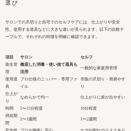
選び
サロンでの爪切りと自宅でのセルフケアには、仕上がりや安全
性、使用する道具などに大きな違いが見られます。以下の比較テ
ーブルで、それぞれの特徴を明確に確認できます。
項目
サロン
セルフ
衛生管
徹底した消毒・使い捨て器具も
一般的な家庭用管理
理
活用
使用道
プロ仕様のニッパー・専用ファ
市販の爪切り・簡易やす
具
イル
り
仕上が
なめらかで均一
仕上がりに差が出やすい
り
時間
5〜15分程度
10分程度
持続期
2〜3週間
1〜2週間
間
安全性
プロが施術し安心
ケガや割れのリスクあり