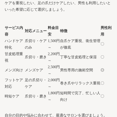
ケアを重視したい、足の爪だけケアしたい、男性も利用したいと
いった希望に応じて選択しましょう。
サービス内
料金目
男性利
対応メニュー
特徴
容
安
用
ハンドケア
爪切り・ケア
1,500円
自爪ケア重視、衛生管理
〇
特化
のみ
～
が徹底
甘皮処理重
2,200円
爪切り・磨き
丁寧な甘皮処理と保湿
〇
視
～
2,500円
メンズ向け
メンズケア
男性専用の施術空間
◎
～
フットケア
足の爪切り・
2,000円
巻き爪やリラックス重視
〇
対応
ケア
～
1,800円
短時間で完了、忙しい人
時短ケア
爪切り・磨き
〇
～
向け
自分の目的や悩みに合わせて、最適なサロンを選びましょう。