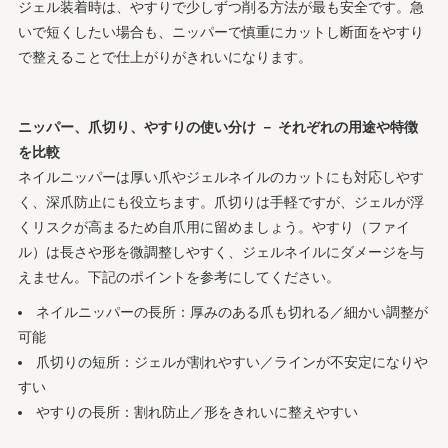
ジェル装着時は、やすりで少しずつ削る方法が最も安全です。急
いで短くしたい場合も、ニッパーで慎重にカットし断面をやすり
で整えることで仕上がりがきれいになります。
ニッパー、爪切り、やすりの使い分け － それぞれの用途や特徴
を比較
ネイルニッパーは厚い爪やジェルネイルのカットにも対応しやす
く、深爪防止にも役立ちます。爪切りは手軽ですが、ジェルが浮
くリスクが高まるため自爪用に留めましょう。やすり（ファイ
ル）は長さや形を微調整しやすく、ジェルネイルにダメージを与
えません。下記のポイントを参考にしてください。
ネイルニッパーの長所：厚みのある爪も切れる／細かい調整が
可能
爪切りの短所：ジェルが割れやすい／ラインが不安定になりや
すい
やすりの長所：割れ防止／形をきれいに整えやすい