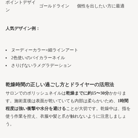
ポイントデザイ
ゴールドライン
個性を出したい方に最適
ン
人気デザイン例：
ヌーディーカラー×細ラインアート
2色使いのバイカラーネイル
さりげないラメグラデーション
乾燥時間の正しい過ごし方とドライヤーの活用法
サロンでのポリッシュネイルは
乾燥までに約15〜30分
かかりま
す。施術直後は表面が乾いていても内部は柔らかいため、
1時間
程度は強い衝撃や水分を避ける
ことが大切です。乾燥中は、指を
使う作業を控え、衣服や髪と爪が触れないように注意しましょ
う。