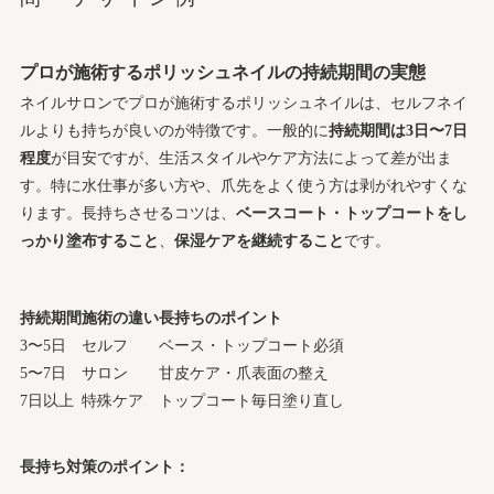
プロが施術するポリッシュネイルの持続期間の実態
ネイルサロンでプロが施術するポリッシュネイルは、セルフネイ
ルよりも持ちが良いのが特徴です。一般的に
持続期間は3日〜7日
程度
が目安ですが、生活スタイルやケア方法によって差が出ま
す。特に水仕事が多い方や、爪先をよく使う方は剥がれやすくな
ります。長持ちさせるコツは、
ベースコート・トップコートをし
っかり塗布すること
、
保湿ケアを継続すること
です。
持続期間
施術の違い
長持ちのポイント
3〜5日
セルフ
ベース・トップコート必須
5〜7日
サロン
甘皮ケア・爪表面の整え
7日以上
特殊ケア
トップコート毎日塗り直し
長持ち対策のポイント：