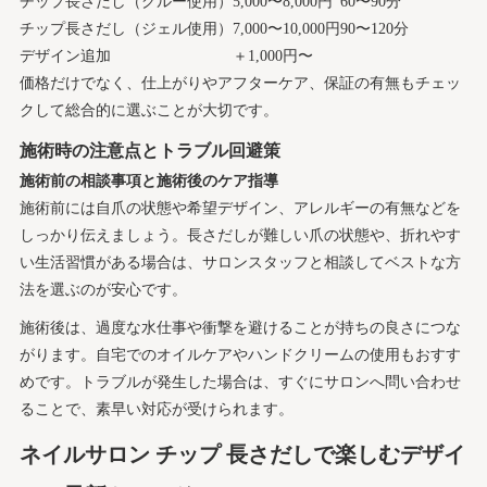
チップ長さだし（グルー使用）
5,000〜8,000円
60〜90分
チップ長さだし（ジェル使用）
7,000〜10,000円
90〜120分
デザイン追加
＋1,000円〜
価格だけでなく、仕上がりやアフターケア、保証の有無もチェッ
クして総合的に選ぶことが大切です。
施術時の注意点とトラブル回避策
施術前の相談事項と施術後のケア指導
施術前には自爪の状態や希望デザイン、アレルギーの有無などを
しっかり伝えましょう。長さだしが難しい爪の状態や、折れやす
い生活習慣がある場合は、サロンスタッフと相談してベストな方
法を選ぶのが安心です。
施術後は、過度な水仕事や衝撃を避けることが持ちの良さにつな
がります。自宅でのオイルケアやハンドクリームの使用もおすす
めです。トラブルが発生した場合は、すぐにサロンへ問い合わせ
ることで、素早い対応が受けられます。
ネイルサロン チップ 長さだしで楽しむデザイ