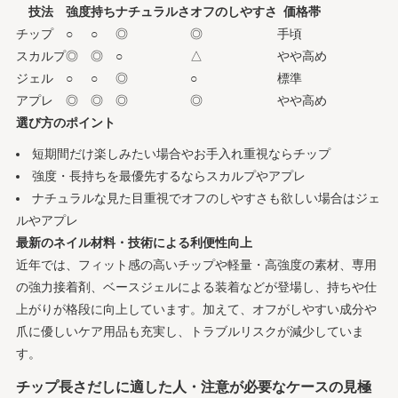
技法
強度
持ち
ナチュラルさ
オフのしやすさ
価格帯
チップ
○
○
◎
◎
手頃
スカルプ
◎
◎
○
△
やや高め
ジェル
○
○
◎
○
標準
アプレ
◎
◎
◎
◎
やや高め
選び方のポイント
短期間だけ楽しみたい場合やお手入れ重視ならチップ
強度・長持ちを最優先するならスカルプやアプレ
ナチュラルな見た目重視でオフのしやすさも欲しい場合はジェ
ルやアプレ
最新のネイル材料・技術による利便性向上
近年では、フィット感の高いチップや軽量・高強度の素材、専用
の強力接着剤、ベースジェルによる装着などが登場し、持ちや仕
上がりが格段に向上しています。加えて、オフがしやすい成分や
爪に優しいケア用品も充実し、トラブルリスクが減少していま
す。
チップ長さだしに適した人・注意が必要なケースの見極