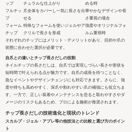
ップ
チュラルな仕上がり
める時
フルチッ
爪全体をカバーし一気に長さを出
華やかなデザインや長
プ
せる
さ重視の場合
フォーム
特殊なフォームを使いジェルやア
強度やオリジナルフォ
チップ
クリルで長さを形成
ルム重視時
それぞれのチップにはメリット・デメリットがあり、目的や爪の
状態に合わせた選択が必要です。
自爪との違いとチップ長さだしの役割
ネイルチップの長さだしは、自爪では実現しづらい長さや形状を
短時間で叶えられる点が魅力です。自爪の成長を待つことなく、
急なイベントやデザインチェンジにも対応できます。さらに、強
度や持ちも高めやすく、深爪や割れやすい爪の補強にも役立ちま
す。一方で、正しい装着やメンテナンスを怠ると取れやすさやダ
メージのリスクもあるため、プロによる施術が推奨されます。
チップ長さだしの技術進化と現状のトレンド
スカルプ・ジェル・アプレ等の他技法との比較と選び方のポイン
ト