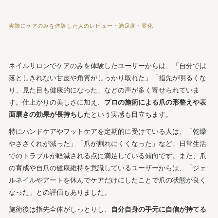
実際にケアのみを体験した人のレビュー・満足度・変化
ネイルサロンでケアのみを体験したユーザーからは、「自分では
落としきれない甘皮や角質がしっかり取れた」「指先が明るくな
り、見た目も健康的になった」などの声が多く寄せられていま
す。仕上がりの美しさに加え、
プロの施術による爪の形整えや表
面磨きの効果が長持ちした
という実感も目立ちます。
特にハンドケアやフットケアを定期的に受けている人は、「乾燥
やささくれが減った」「爪が割れにくくなった」など、日常生活
でのトラブルが軽減される点に満足している傾向です。また、爪
の育成や自爪の健康維持を意識しているユーザーからは、「ジェ
ルネイルやアートを休んでケアだけにしたことで爪の状態が良く
なった」との評価もありました。
施術後は指先全体がしっとりし、
自分自身の手元に自信が持てる