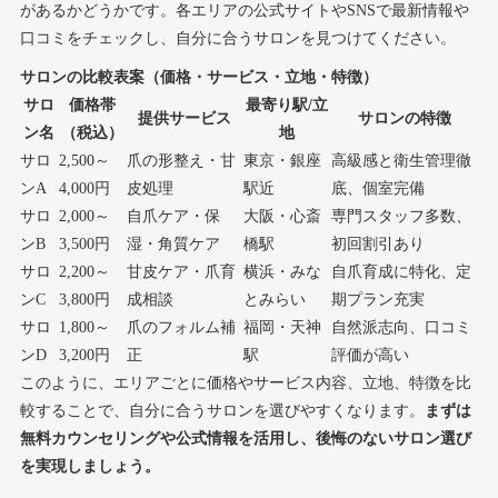
があるかどうかです。各エリアの公式サイトやSNSで最新情報や
口コミをチェックし、自分に合うサロンを見つけてください。
サロンの比較表案（価格・サービス・立地・特徴）
サロ
価格帯
最寄り駅/立
提供サービス
サロンの特徴
ン名
（税込）
地
サロ
2,500～
爪の形整え・甘
東京・銀座
高級感と衛生管理徹
ンA
4,000円
皮処理
駅近
底、個室完備
サロ
2,000～
自爪ケア・保
大阪・心斎
専門スタッフ多数、
ンB
3,500円
湿・角質ケア
橋駅
初回割引あり
サロ
2,200～
甘皮ケア・爪育
横浜・みな
自爪育成に特化、定
ンC
3,800円
成相談
とみらい
期プラン充実
サロ
1,800～
爪のフォルム補
福岡・天神
自然派志向、口コミ
ンD
3,200円
正
駅
評価が高い
このように、エリアごとに価格やサービス内容、立地、特徴を比
較することで、自分に合うサロンを選びやすくなります。
まずは
無料カウンセリングや公式情報を活用し、後悔のないサロン選び
を実現しましょう。