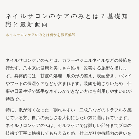
セルフケアとの違い・比較
ネイルサロンのケアのみとは？基礎知
ネイルサロン ケアのみの頻度・おすすめの通い方
識と最新動向
季節やライフスタイル別の通い方アドバイス
ネイルサロンケアのみとは何かを徹底解説
ネイルサロン ケアのみ利用時のサロン選び・失敗しな
いポイント
東京・大阪・横浜・福岡ほか主要エリアのおすすめ自爪
ケア専門サロン紹介
ネイルサロンケアのみとは、カラーやジェルネイルなどの装飾を
行わず、爪本来の健康と美しさを維持・改善する施術を指しま
実際にケアのみを体験した人のレビュー・満足度・変化
す。具体的には、甘皮の処理、爪の形の整え、表面磨き、ハンド
よくある不安・疑問とその解消エピソード
やフットの保湿ケアなどが含まれます。装飾を施さないため、仕
サロンスタッフやネイリストからの専門的コメント・注
事や日常生活で派手なネイルができない方にも利用しやすいのが
意喚起
特徴です。
ネイルサロン ケアのみを賢く活用するコツと自宅ケア
特に、爪が薄くなった、割れやすい、二枚爪などのトラブルを感
のポイント
じている方、自爪の美しさを大切にしたい方に選ばれています。
サロン帰宅後のアフターケア・持続性を高めるコツ
ネイルサロンケアのみは、セルフケアでは難しい部分までプロの
会社概要
技術で丁寧に施術してもらえるため、仕上がりや持続力の違いを