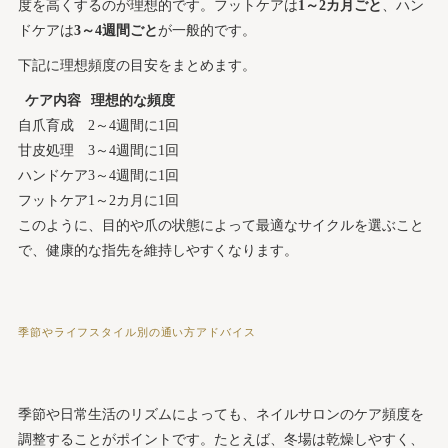
度を高くするのが理想的です。フットケアは
1～2カ月ごと
、ハン
ドケアは
3～4週間ごと
が一般的です。
下記に理想頻度の目安をまとめます。
ケア内容
理想的な頻度
自爪育成
2～4週間に1回
甘皮処理
3～4週間に1回
ハンドケア
3～4週間に1回
フットケア
1～2カ月に1回
このように、目的や爪の状態によって最適なサイクルを選ぶこと
で、健康的な指先を維持しやすくなります。
季節やライフスタイル別の通い方アドバイス
季節や日常生活のリズムによっても、ネイルサロンのケア頻度を
調整することがポイントです。たとえば、冬場は乾燥しやすく、