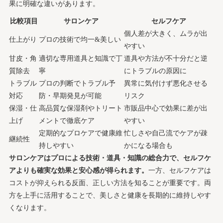
果に明確な違いがあります。
比較項目
サロンケア
セルフケア
個人差が大きく、ムラが出
仕上がり
プロの技術で均一&美しい
やすい
甘皮・角
適切な専用道具と知識で丁
道具や方法が不十分だと逆
質除去
寧
にトラブルの原因に
トラブル
プロの判断でトラブル予
異常に気付けず悪化させる
対応
防・早期発見が可能
リスク
保湿・仕
高品質な保湿剤やトリート
市販品中心で効果に差が出
上げ
メントで徹底ケア
やすい
定期的なプロケアで健康維
忙しさや自己流でケアが疎
継続性
持しやすい
かになる場合も
サロンケアはプロによる技術・道具・知識の総合力で、セルフケ
アよりも確実な効果と安心感が得られます。
一方、セルフケアは
コストが抑えられる反面、正しい方法を知ることが重要です。両
方を上手に活用することで、美しさと健康を長期的に維持しやす
くなります。