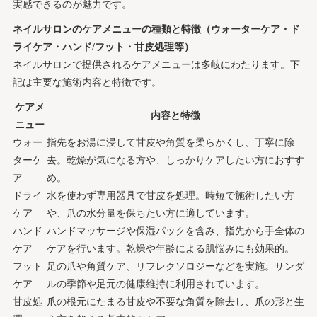
実感できるのが魅力です。
ネイルサロンのケアメニューの種類と特徴（ウォーターケア・ド
ライケア・ハンド/フット・甘皮処理等）
ネイルサロンで提供されるケアメニューは多岐にわたります。下
記は主要な施術内容と特徴です。
ケアメ
内容と特徴
ニュー
ウォー
指先をお湯に浸して甘皮や角質を柔らかくし、丁寧に除
ターケ
去。乾燥が気になる方や、しっかりケアしたい方におすす
ア
め。
ドライ
水を使わず専用器具で甘皮を処理。時短で施術したい方
ケア
や、爪の水分量を保ちたい方に適しています。
ハンド
ハンドマッサージや保湿パックを含み、指先から手全体の
ケア
ケアを行います。乾燥や年齢による肌悩みにも効果的。
フット
足の爪や角質ケア、リフレクソロジーなどを実施。サンダ
ケア
ルの季節や足元の健康維持に利用されています。
甘皮処
爪の根元にたまる甘皮や不要な角質を除去し、爪の形と生