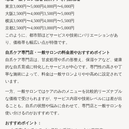
東京
3,000円〜5,000円
4,000円〜6,000円
大阪
2,500円〜4,000円
3,500円〜5,000円
横浜
3,000円〜4,500円
4,000円〜5,500円
京都
2,500円〜4,000円
3,000円〜5,000円
このように、都市部ほどサービスや技術にバリエーションがあ
り、価格帯も幅広い点が特徴です。
自爪ケア専門店・一般サロンの料金差やおすすめポイント
自爪ケア専門店は、甘皮処理や爪の形整え、保湿ケアなど、健康
的な自爪育成に特化したサービスが中心です。専門性の高さや丁
寧な施術によって、料金は一般サロンよりやや高めに設定されて
います。
一方、一般サロンではケアのみのメニューを比較的リーズナブル
な価格で受けられますが、サービス内容や技術レベルには差が出
ることも。自爪の状態や悩みに合わせて、専門店と一般サロンを
使い分けるのがおすすめです。
おすすめポイント：