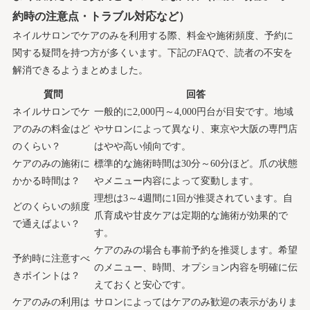
約時の注意点・トラブル対応など）
ネイルサロンでケアのみを利用する際、料金や施術頻度、予約に
関する疑問を持つ方が多くいます。下記のFAQで、読者の不安を
解消できるようまとめました。
質問
回答
ネイルサロンでケ
一般的に2,000円～4,000円台が目安です。地域
アのみの料金はど
やサロンによって異なり、東京や大阪の専門店
のくらい？
はやや高い傾向です。
ケアのみの施術に
標準的な施術時間は30分～60分ほど。爪の状態
かかる時間は？
やメニュー内容によって変動します。
理想は3～4週間に1回が推奨されています。自
どのくらいの頻度
爪育成や甘皮ケアは定期的な施術が効果的で
で通えばよい？
す。
ケアのみの場合も事前予約を推奨します。希望
予約時に注意すべ
のメニュー、時間、オプション内容を明確に伝
きポイントは？
えておくと安心です。
ケアのみの利用は
サロンによってはケアのみ歓迎の表示がありま