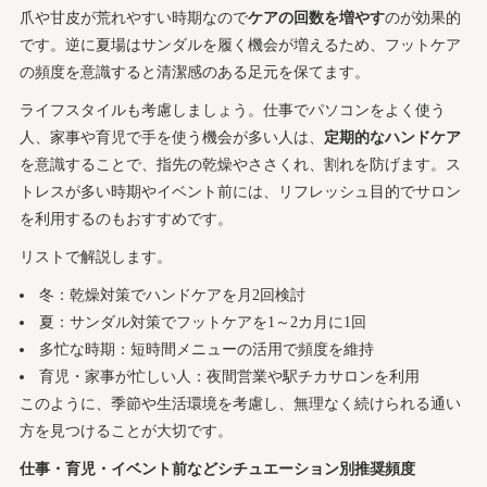
爪や甘皮が荒れやすい時期なので
ケアの回数を増やす
のが効果的
です。逆に夏場はサンダルを履く機会が増えるため、フットケア
の頻度を意識すると清潔感のある足元を保てます。
ライフスタイルも考慮しましょう。仕事でパソコンをよく使う
人、家事や育児で手を使う機会が多い人は、
定期的なハンドケア
を意識することで、指先の乾燥やささくれ、割れを防げます。ス
トレスが多い時期やイベント前には、リフレッシュ目的でサロン
を利用するのもおすすめです。
リストで解説します。
冬：乾燥対策でハンドケアを月2回検討
夏：サンダル対策でフットケアを1～2カ月に1回
多忙な時期：短時間メニューの活用で頻度を維持
育児・家事が忙しい人：夜間営業や駅チカサロンを利用
このように、季節や生活環境を考慮し、無理なく続けられる通い
方を見つけることが大切です。
仕事・育児・イベント前などシチュエーション別推奨頻度