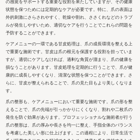
の感覚をサポートする重要な役割を果たしていますが、その健康
状態を保つためには定期的なケアが必要です。特に、爪の表面は
外的刺激にさらされやすく、乾燥や割れ、ささくれなどのトラブ
ルが発生しやすいため、適切なケアを行うことでこれらの問題を
予防することができます。
ケアメニューの一環である甘皮処理は、爪の成長環境を整える上
で重要な施術です。甘皮は爪の根元を保護する役割を担っていま
すが、適切にケアしなければ、過剰な角質が溜まり、爪の健康を
損なうことがあります。甘皮処理を定期的に行うことで、爪が健
康的に成長しやすくなり、清潔な状態を保つことができます。さ
らに、甘皮が整えられることで、爪の見た目もより美しくなりま
す。
爪の整形も、ケアメニューにおいて重要な施術です。爪の形を整
えることで、爪の先端が引っかかりにくくなり、割れや二枚爪の
発生を防ぐ効果があります。プロフェッショナルな施術者が行う
爪の整形は、爪の厚みや長さを均一に整え、手指全体のバランス
を考慮した美しい形に仕上げます。この過程により、日常生活で