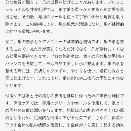
分な角質が溜まり、爪の成長を妨げることがあります。プロフェ
ッショナルな甘皮処理では、まず爪を柔らかくするために手を温
浴させ、その後、専用のツールを使って丁寧に余分な角質を取り
除きます。この施術により、爪の根元が清潔になり、爪が健康的
に伸びる環境が整います。
次に、爪の整形もケアメニューの基本的な施術です。爪の形を整
えることで、見た目が美しくなるだけでなく、爪が割れにくくな
る効果も期待できます。プロの施術者は、個々の爪の形や手指の
バランスを考慮して、最も自然で美しい形に整えます。爪の形を
整える際には、爪切りやファイル、やすりを使い、適切な長さと
形に仕上げます。これにより、爪の割れや二枚爪の予防にもつな
がります。
保湿ケアは爪とその周りの皮膚を健康に保つための重要な施術で
す。保湿ケアでは、専用のクリームやオイルを使用して、爪とそ
の周りの皮膚に潤いを与えます。乾燥は爪の割れやささくれの原
因となるため、定期的な保湿ケアが不可欠です。さらに、保湿ケ
アは手全体の肌の状態を改善し、手全体がより美しく見える効果