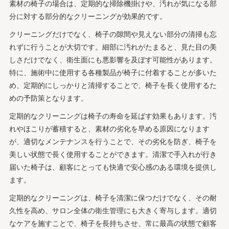
素材の椅子の場合は、定期的な掃除機掛けや、汚れが気になる部
分に対する部分的なクリーニングが効果的です。
クリーニングだけでなく、椅子の隙間や見えない部分の清掃も忘
れずに行うことが大切です。細部に汚れがたまると、見た目の美
しさだけでなく、衛生面にも悪影響を及ぼす可能性があります。
特に、施術中に使用する各種製品が椅子に付着することが多いた
め、定期的にしっかりと清掃することで、椅子を長く使用するた
めの予防策となります。
定期的なクリーニングは椅子の寿命を延ばす効果もあります。汚
れやほこりが蓄積すると、素材の劣化を早める原因になります
が、適切なメンテナンスを行うことで、その劣化を防ぎ、椅子を
美しい状態で長く使用することができます。清潔で手入れが行き
届いた椅子は、顧客にとっても快適で安心感のある環境を提供し
ます。
定期的なクリーニングは、椅子を清潔に保つだけでなく、その耐
久性を高め、サロン全体の衛生管理にも大きく寄与します。適切
なケアを施すことで、椅子を長持ちさせ、常に最高の状態で顧客