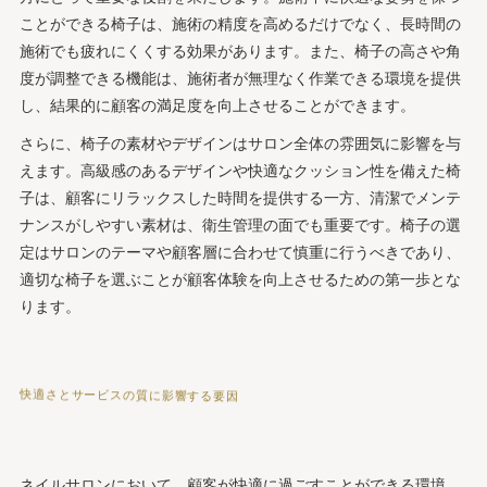
ことができる椅子は、施術の精度を高めるだけでなく、長時間の
まとめ
施術でも疲れにくくする効果があります。また、椅子の高さや角
会社概要
度が調整できる機能は、施術者が無理なく作業できる環境を提供
し、結果的に顧客の満足度を向上させることができます。
さらに、椅子の素材やデザインはサロン全体の雰囲気に影響を与
えます。高級感のあるデザインや快適なクッション性を備えた椅
子は、顧客にリラックスした時間を提供する一方、清潔でメンテ
ナンスがしやすい素材は、衛生管理の面でも重要です。椅子の選
定はサロンのテーマや顧客層に合わせて慎重に行うべきであり、
適切な椅子を選ぶことが顧客体験を向上させるための第一歩とな
ります。
快適さとサービスの質に影響する要因
ネイルサロンにおいて、顧客が快適に過ごすことができる環境