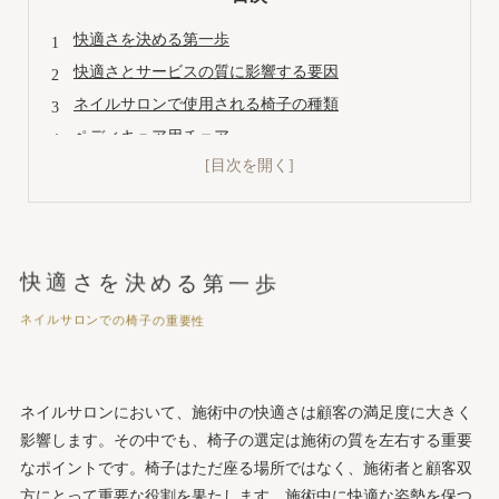
快適さを決める第一歩
快適さとサービスの質に影響する要因
ネイルサロンで使用される椅子の種類
ペディキュア用チェア
多機能チェア
快適なネイルサロン椅子の選び方
調整機能の有無
清掃のしやすさと衛生管理
快適さを決める第一歩
ネイルサロンのテーマに合わせた椅子のデザイン選び
ネイルサロンでの椅子の重要性
カジュアルで親しみやすいデザイン
エコフレンドリーな素材の椅子
コストパフォーマンスと耐久性
ネイルサロンにおいて、施術中の快適さは顧客の満足度に大きく
長期的な投資としての椅子の選定
影響します。その中でも、椅子の選定は施術の質を左右する重要
椅子のメンテナンスと長持ちさせるためのケア方法
なポイントです。椅子はただ座る場所ではなく、施術者と顧客双
傷や汚れを防ぐための対策
方にとって重要な役割を果たします。施術中に快適な姿勢を保つ