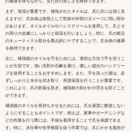
の健康を保ちながら、見た目の美しさを維持できます。
まず、保湿が重要です。補強されたネイルは、見た目には強く見
えますが、爪自体は依然として乾燥や外部のダメージに弱い部分
があります。ネイルオイルやハンドクリームを使用して、爪とそ
の周りの皮膚にしっかりと保湿を行いましょう。特に、爪の根元
のキューティクル部分を重点的にケアすることで、爪全体の健康
を維持できます。
次に、補強後のネイルを守るためには、適切な方法で手を洗うこ
とが大切です。強い洗剤や石鹸を避け、優しい成分のハンドソー
プを使用することをおすすめします。また、手を洗った後は、必
ずしっかりと水分を拭き取り、再度保湿を行うことが重要です。
これにより、爪の乾燥を防ぎ、補強材の剥がれや浮きを防ぐこと
ができます。
補強後のネイルを長持ちさせるためには、爪を過度に酷使しない
ようにすることもポイントです。例えば、家事やガーデニングな
どの作業を行う際には、手袋を着用することで爪を保護できま
す。特に、水仕事や化学物質を扱う作業では、爪にかかる負担が