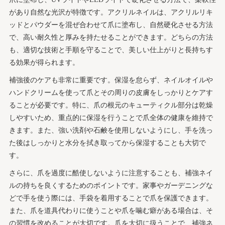
があり自然な光沢が特徴です。アクリルネイルは、アクリルリキ
ッドとパウダーを混ぜ合わせて爪に塗布し、自然硬化させる方法
で、高い耐久性と厚みを持たせることができます。どちらの方法
も、適切な技術と手順を守ることで、美しい仕上がりと長持ちす
る効果が得られます。
補強後のケアも非常に重要です。保湿を怠らず、ネイルオイルや
ハンドクリームを使って爪とその周りの皮膚をしっかりとケアす
ることが必要です。特に、爪の根元のキューティクル部分は乾燥
しやすいため、重点的に保湿を行うことで爪全体の健康を維持で
きます。また、強い洗剤や石鹸を使用しないようにし、手を洗っ
た後はしっかりと水分を拭き取ってから保湿することも大切で
す。
さらに、爪を過度に酷使しないように注意することも、補強ネイ
ルの持ちを良くするためのポイントです。家事やガーデニングな
どで手を使う際には、手袋を着用することで爪を保護できます。
また、爪を道具代わりに使うことや爪を噛む癖がある場合は、そ
の習慣を改めることが大切です。爪を大切に扱うことで、補強ネ