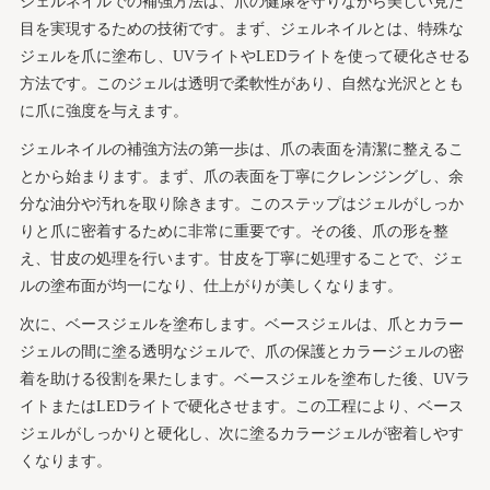
ジェルネイルでの補強方法は、爪の健康を守りながら美しい見た
目を実現するための技術です。まず、ジェルネイルとは、特殊な
ジェルを爪に塗布し、UVライトやLEDライトを使って硬化させる
方法です。このジェルは透明で柔軟性があり、自然な光沢ととも
に爪に強度を与えます。
ジェルネイルの補強方法の第一歩は、爪の表面を清潔に整えるこ
とから始まります。まず、爪の表面を丁寧にクレンジングし、余
分な油分や汚れを取り除きます。このステップはジェルがしっか
りと爪に密着するために非常に重要です。その後、爪の形を整
え、甘皮の処理を行います。甘皮を丁寧に処理することで、ジェ
ルの塗布面が均一になり、仕上がりが美しくなります。
次に、ベースジェルを塗布します。ベースジェルは、爪とカラー
ジェルの間に塗る透明なジェルで、爪の保護とカラージェルの密
着を助ける役割を果たします。ベースジェルを塗布した後、UVラ
イトまたはLEDライトで硬化させます。この工程により、ベース
ジェルがしっかりと硬化し、次に塗るカラージェルが密着しやす
くなります。