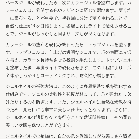
ベースジェルが硬化したら、次にカラージェルを塗布します。カ
ラージェルは、希望する色やデザインに応じて選びます。薄く均
一に塗布することが重要で、複数回に分けて薄く重ねることで、
自然な仕上がりを目指します。各層ごとにライトで硬化させるこ
とで、ジェルがしっかりと固まり、持ちが良くなります。
カラージェルの塗布と硬化が終わったら、トップジェルを塗りま
す。トップジェルは、仕上げの透明なジェルで、爪の表面に光沢
を与え、カラーを長持ちさせる役割を果たします。トップジェル
を塗布した後、再度ライトで硬化させます。この工程により、爪
全体がしっかりとコーティングされ、耐久性が増します。
ジェルネイルの補強方法は、このように多層構造で爪を強化する
仕組みです。ジェルの柔軟性と強度が相まって、爪が割れたり欠
けたりするのを防ぎます。また、ジェルネイルは自然な光沢を持
つため、見た目にも非常に美しい仕上がりとなります。さらに、
ジェルネイルは適切なケアを行うことで数週間持続し、その間も
美しい状態を保つことができます。
ジェルネイルでの補強は、自分の爪を保護しながら美しさを追求