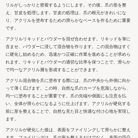
リルがしっかりと密着するようにします。その後、爪の形を整
え、甘皮を処理します。甘皮の処理は、爪の根元がきれいにな
り、アクリルを塗布するための滑らかなベースを作るために重要
です。
アクリルリキッドとパウダーを混ぜ合わせます。リキッドを筆に
含ませ、パウダーに浸して混合物を作ります。この混合物はすぐ
に硬化し始めるため、迅速かつ正確に作業を進めることが求めら
れます。リキッドとパウダーの適切な比率を保つことで、滑らか
で均一なアクリル層を形成することができます。
アクリル混合物を爪に塗布する際には、爪の中央から外側に向か
って薄く広げます。この時、自然な爪のカーブを意識しながら、
均一に塗布することが重要です。爪の先端や側面にも注意を払
い、全体が滑らかになるように仕上げます。アクリルが硬化する
前に形を整えることで、自然な見た目と快適な付け心地を実現し
ます。
アクリルが硬化した後は、表面をファイリングして滑らかに整え
ます。ファイリングは、爪の形を整えるだけでなく、表面の凹凸