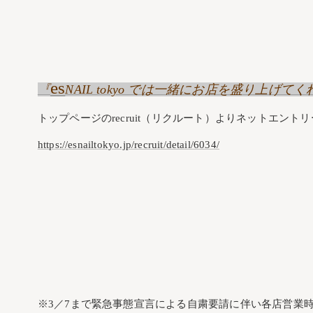
es
『
NAIL tokyo では一緒にお店を盛り上
トップページのrecruit（リクルート）よりネットエント
https://esnailtokyo.jp/recruit/detail/6034/
※3／7まで緊急事態宣言による自粛要請に伴い各店営業