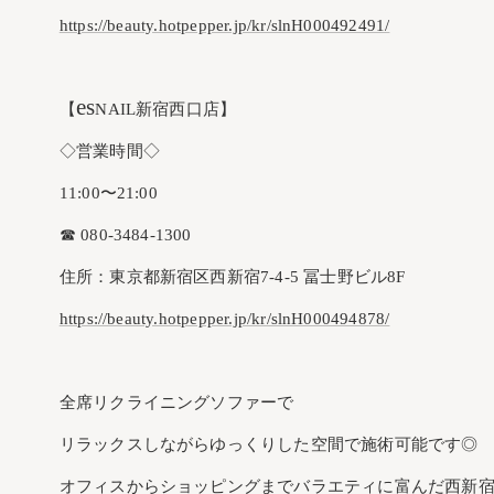
https://beauty.hotpepper.jp/kr/slnH000492491/
es
【
NAIL新宿西口店】
◇営業時間◇
11:00〜21:00
☎︎ 080-3484-1300
住所：東京都新宿区西新宿7-4-5 冨士野ビル8F
https://beauty.hotpepper.jp/kr/slnH000494878/
全席リクライニングソファーで
リラックスしながらゆっくりした空間で施術可能です◎
オフィスからショッピングまでバラエティに富んだ西新