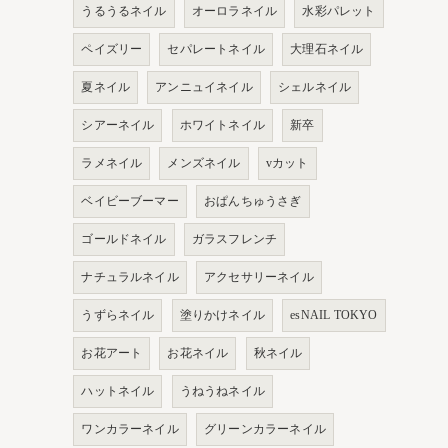
うるうるネイル
オーロラネイル
水彩パレット
ペイズリー
セパレートネイル
大理石ネイル
夏ネイル
アンニュイネイル
シェルネイル
シアーネイル
ホワイトネイル
新卒
ラメネイル
メンズネイル
vカット
ベイビーブーマー
おぱんちゅうさぎ
ゴールドネイル
ガラスフレンチ
ナチュラルネイル
アクセサリーネイル
うずらネイル
塗りかけネイル
esNAIL TOKYO
お花アート
お花ネイル
秋ネイル
ハットネイル
うねうねネイル
ワンカラーネイル
グリーンカラーネイル