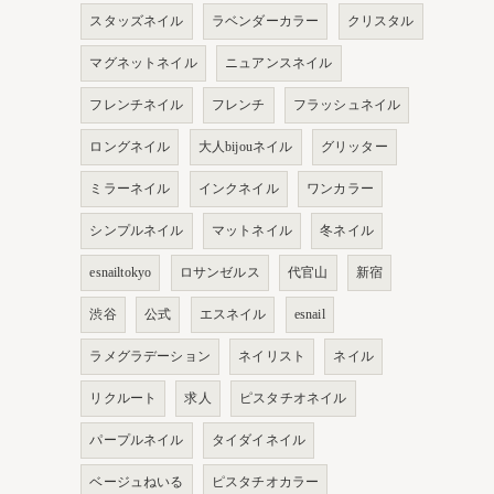
スタッズネイル
ラベンダーカラー
クリスタル
マグネットネイル
ニュアンスネイル
フレンチネイル
フレンチ
フラッシュネイル
ロングネイル
大人bijouネイル
グリッター
ミラーネイル
インクネイル
ワンカラー
シンプルネイル
マットネイル
冬ネイル
esnailtokyo
ロサンゼルス
代官山
新宿
渋谷
公式
エスネイル
esnail
ラメグラデーション
ネイリスト
ネイル
リクルート
求人
ピスタチオネイル
パープルネイル
タイダイネイル
ベージュねいる
ピスタチオカラー