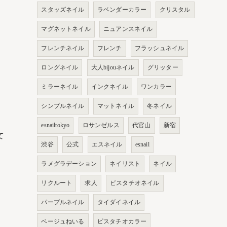
スタッズネイル
ラベンダーカラー
クリスタル
マグネットネイル
ニュアンスネイル
フレンチネイル
フレンチ
フラッシュネイル
ロングネイル
大人bijouネイル
グリッター
ミラーネイル
インクネイル
ワンカラー
シンプルネイル
マットネイル
冬ネイル
esnailtokyo
ロサンゼルス
代官山
新宿
て
渋谷
公式
エスネイル
esnail
ラメグラデーション
ネイリスト
ネイル
リクルート
求人
ピスタチオネイル
パープルネイル
タイダイネイル
ベージュねいる
ピスタチオカラー