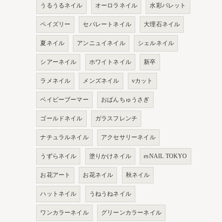
うるうるネイル
オーロラネイル
水彩パレット
ペイズリー
セパレートネイル
大理石ネイル
夏ネイル
アンニュイネイル
シェルネイル
シアーネイル
ホワイトネイル
新卒
ラメネイル
メンズネイル
vカット
ベイビーブーマー
おぱんちゅうさぎ
ゴールドネイル
ガラスフレンチ
ナチュラルネイル
アクセサリーネイル
うずらネイル
塗りかけネイル
esNAIL TOKYO
お花アート
お花ネイル
秋ネイル
ハットネイル
うねうねネイル
ワンカラーネイル
グリーンカラーネイル