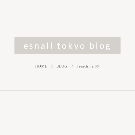
esnail tokyo blog
HOME
BLOG
French nail🤍