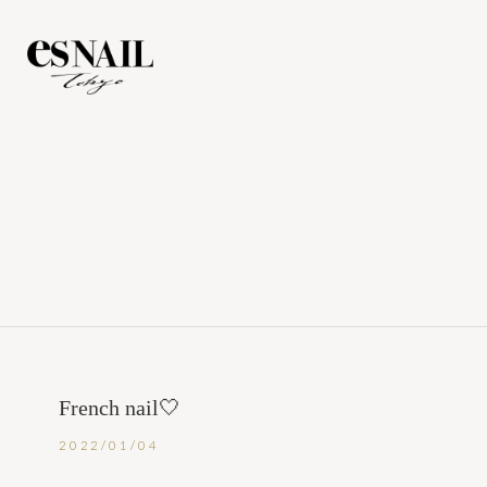
French nail🤍
2022/01/04