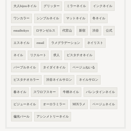
大人bijouネイル
グリッター
ミラーネイル
インクネイル
ワンカラー
シンプルネイル
マットネイル
冬ネイル
esnailtokyo
ロサンゼルス
代官山
新宿
渋谷
公式
エスネイル
esnail
ラメグラデーション
ネイリスト
ネイル
リクルート
求人
ピスタチオネイル
パープルネイル
タイダイネイル
ベージュねいる
ピスタチオカラー
渋谷ネイルサロン
ネイルサロン
春ネイル
スワロフスキー
牛柄ネイル
バレンタインネイル
ビジューネイル
オーロラミラー
MIXラメ
ベージュネイル
偏光パール
アシンメトリーネイル