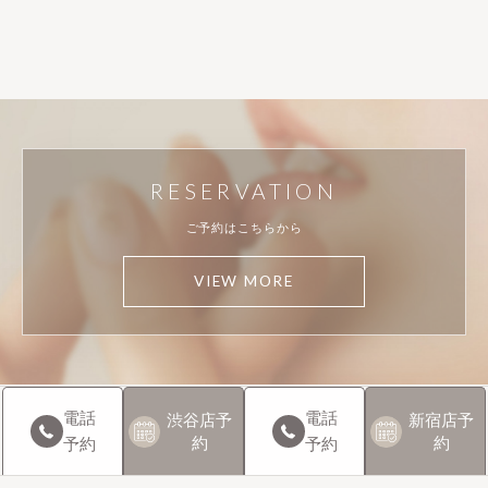
RESERVATION
ご予約はこちらから
VIEW MORE
電話
電話
渋谷店
予
新宿店
予
約
約
予約
予約