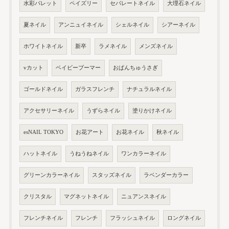
水彩パレット
ペイズリー
セパレートネイル
大理石ネイル
夏ネイル
アンニュイネイル
シェルネイル
シアーネイル
ホワイトネイル
新卒
ラメネイル
メンズネイル
vカット
ベイビーブーマー
おぱんちゅうさぎ
ゴールドネイル
ガラスフレンチ
ナチュラルネイル
アクセサリーネイル
うずらネイル
塗りかけネイル
esNAIL TOKYO
お花アート
お花ネイル
秋ネイル
ハットネイル
うねうねネイル
ワンカラーネイル
グリーンカラーネイル
スタッズネイル
ラベンダーカラー
クリスタル
マグネットネイル
ニュアンスネイル
フレンチネイル
フレンチ
フラッシュネイル
ロングネイル