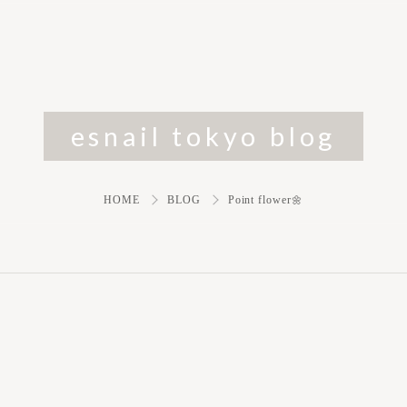
esnail tokyo blog
HOME
BLOG
Point flower🌼