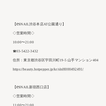
es
【
NAIL渋谷本店AT公園通り】
◇営業時間◇
10:00〜21:00
☎︎03-5422-3432
住所：東京都渋谷区宇田川町19-5 山手マンション404
https://beauty.hotpepper.jp/kr/slnH000492491/
es
【
NAIL新宿西口店】
◇営業時間◇
11:00〜21:00