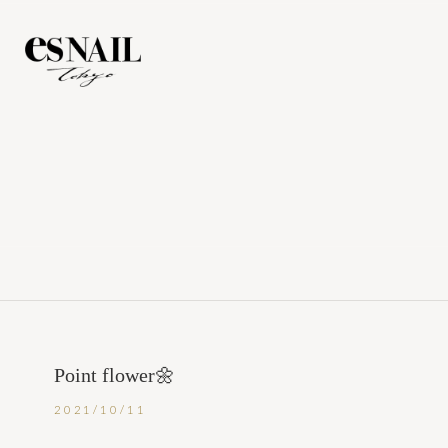
Point flower🌼
2021/10/11