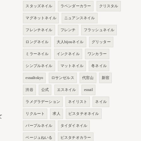
スタッズネイル
ラベンダーカラー
クリスタル
マグネットネイル
ニュアンスネイル
フレンチネイル
フレンチ
フラッシュネイル
ロングネイル
大人bijouネイル
グリッター
ミラーネイル
インクネイル
ワンカラー
シンプルネイル
マットネイル
冬ネイル
esnailtokyo
ロサンゼルス
代官山
新宿
渋谷
公式
エスネイル
esnail
ラメグラデーション
ネイリスト
ネイル
リクルート
求人
ピスタチオネイル
て
パープルネイル
タイダイネイル
ベージュねいる
ピスタチオカラー