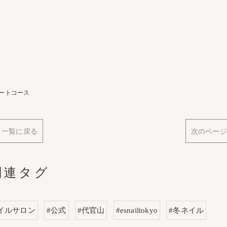
ートコース
一覧に戻る
次のページ
関連タグ
イルサロン
#公式
#代官山
#esnailtokyo
#冬ネイル