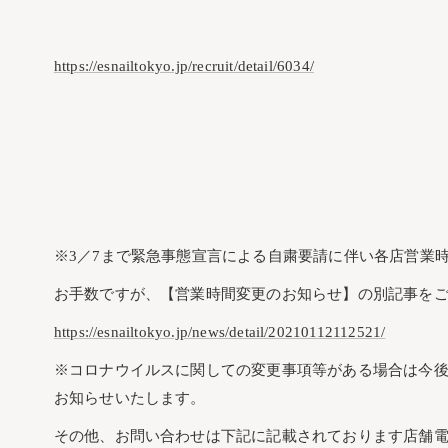
https://esnailtokyo.jp/recruit/detail/6034/
※3／7まで緊急事態宣言による自粛要請に伴い各店営業
お手数ですが、【営業時間変更のお知らせ】の別記事を
https://esnailtokyo.jp/news/detail/20210112112521/
※コロナウイルスに関しての変更事項等がある場合は今
お知らせいたします。
その他、お問い合わせは下記に記載されております店舗