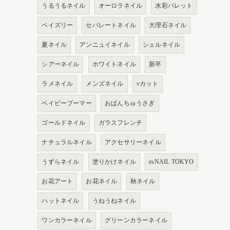
うるうるネイル
オーロラネイル
水彩パレット
ペイズリー
セパレートネイル
大理石ネイル
夏ネイル
アンニュイネイル
シェルネイル
シアーネイル
ホワイトネイル
新卒
ラメネイル
メンズネイル
vカット
ベイビーブーマー
おぱんちゅうさぎ
ゴールドネイル
ガラスフレンチ
ナチュラルネイル
アクセサリーネイル
うずらネイル
塗りかけネイル
esNAIL TOKYO
お花アート
お花ネイル
秋ネイル
ハットネイル
うねうねネイル
ワンカラーネイル
グリーンカラーネイル