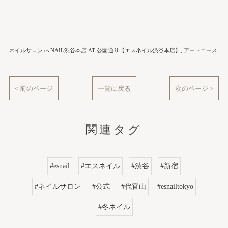
ネイルサロン es NAIL渋谷本店 AT 公園通り【エスネイル渋谷本店】
アートコース
< 前のページ
一覧に戻る
次のページ >
関連タグ
#esnail
#エスネイル
#渋谷
#新宿
#ネイルサロン
#公式
#代官山
#esnailtokyo
#冬ネイル