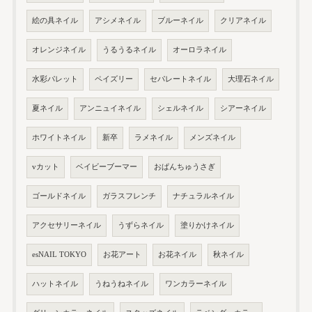
絵の具ネイル
アシメネイル
ブルーネイル
クリアネイル
オレンジネイル
うるうるネイル
オーロラネイル
水彩パレット
ペイズリー
セパレートネイル
大理石ネイル
夏ネイル
アンニュイネイル
シェルネイル
シアーネイル
ホワイトネイル
新卒
ラメネイル
メンズネイル
vカット
ベイビーブーマー
おぱんちゅうさぎ
ゴールドネイル
ガラスフレンチ
ナチュラルネイル
アクセサリーネイル
うずらネイル
塗りかけネイル
esNAIL TOKYO
お花アート
お花ネイル
秋ネイル
ハットネイル
うねうねネイル
ワンカラーネイル