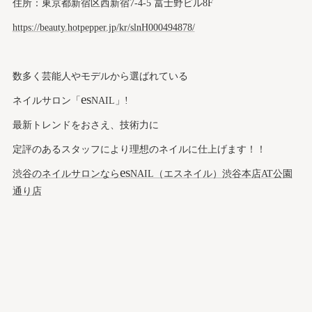
住所：東京都新宿区西新宿7-4-5 冨士野ビル8F
https://beauty.hotpepper.jp/kr/slnH000494878/
数多く芸能人やモデルから選ばれている
es
ネイルサロン「
NAIL」!
最新トレンドをおさえ、技術力に
定評のあるスタッフにより理想のネイルに仕上げます！！
es
渋谷のネイルサロンなら
NAIL（エスネイル）渋谷本店AT公園
通り店