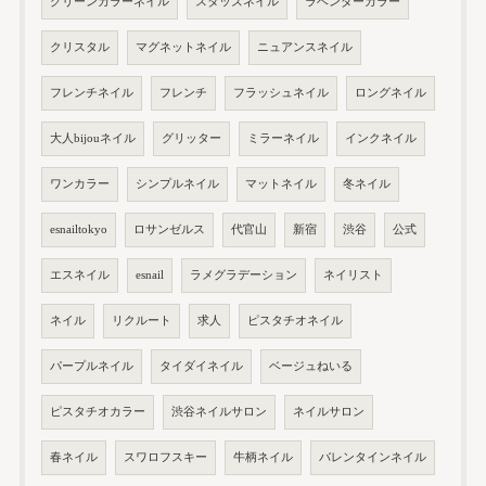
グリーンカラーネイル
スタッズネイル
ラベンダーカラー
クリスタル
マグネットネイル
ニュアンスネイル
フレンチネイル
フレンチ
フラッシュネイル
ロングネイル
大人bijouネイル
グリッター
ミラーネイル
インクネイル
ワンカラー
シンプルネイル
マットネイル
冬ネイル
esnailtokyo
ロサンゼルス
代官山
新宿
渋谷
公式
エスネイル
esnail
ラメグラデーション
ネイリスト
ネイル
リクルート
求人
ピスタチオネイル
パープルネイル
タイダイネイル
ベージュねいる
ピスタチオカラー
渋谷ネイルサロン
ネイルサロン
春ネイル
スワロフスキー
牛柄ネイル
バレンタインネイル