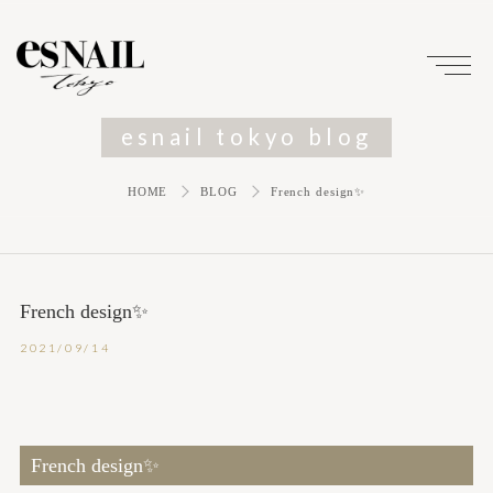
esnail tokyo blog
HOME
BLOG
French design✨
French design✨
2021/09/14
French design✨