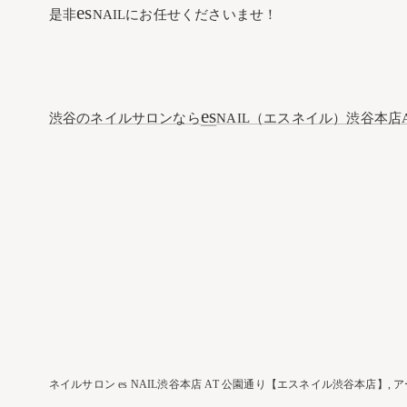
es
是非
NAILにお任せくださいませ！
es
渋谷のネイルサロンなら
NAIL（エスネイル）渋谷本店
ネイルサロン es NAIL渋谷本店 AT 公園通り【エスネイル渋谷本店】
ア