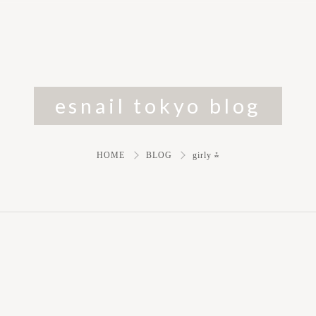
esnail tokyo blog
HOME
BLOG
girly ⁂