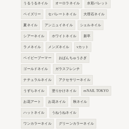
うるうるネイル
オーロラネイル
水彩パレット
ペイズリー
セパレートネイル
大理石ネイル
夏ネイル
アンニュイネイル
シェルネイル
シアーネイル
ホワイトネイル
新卒
ラメネイル
メンズネイル
vカット
ベイビーブーマー
おぱんちゅうさぎ
ゴールドネイル
ガラスフレンチ
ナチュラルネイル
アクセサリーネイル
うずらネイル
塗りかけネイル
esNAIL TOKYO
お花アート
お花ネイル
秋ネイル
ハットネイル
うねうねネイル
ワンカラーネイル
グリーンカラーネイル