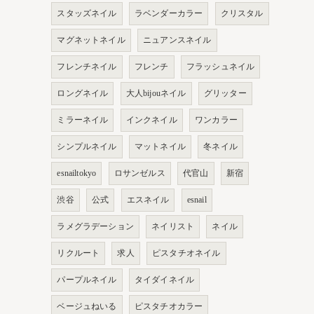
スタッズネイル
ラベンダーカラー
クリスタル
マグネットネイル
ニュアンスネイル
フレンチネイル
フレンチ
フラッシュネイル
ロングネイル
大人bijouネイル
グリッター
ミラーネイル
インクネイル
ワンカラー
シンプルネイル
マットネイル
冬ネイル
esnailtokyo
ロサンゼルス
代官山
新宿
渋谷
公式
エスネイル
esnail
ラメグラデーション
ネイリスト
ネイル
リクルート
求人
ピスタチオネイル
パープルネイル
タイダイネイル
ベージュねいる
ピスタチオカラー