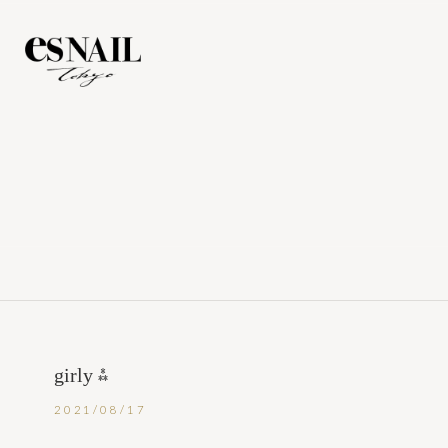
girly ⁂
2021/08/17