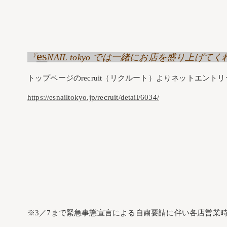
es
『
NAIL tokyo では一緒にお店を盛り上
トップページのrecruit（リクルート）よりネットエント
https://esnailtokyo.jp/recruit/detail/6034/
※3／7まで緊急事態宣言による自粛要請に伴い各店営業