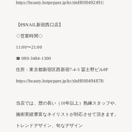
https://beauty.hotpepper.jp/kr/slnH000492491/
es
【
NAIL新宿西口店】
◇営業時間◇
11:00〜21:00
☎︎ 080-3484-1300
住所：東京都新宿区西新宿7-4-5 冨士野ビル8F
https://beauty.hotpepper.jp/kr/slnH000494878/
当店では、歴の長い（10年以上）熟練スタッフや、
施術実績豊富なネイリストが対応させて頂きます。
トレンドデザイン、旬なデザイン