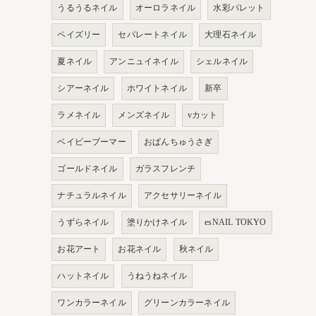
うるうるネイル
オーロラネイル
水彩パレット
ペイズリー
セパレートネイル
大理石ネイル
夏ネイル
アンニュイネイル
シェルネイル
シアーネイル
ホワイトネイル
新卒
ラメネイル
メンズネイル
vカット
ベイビーブーマー
おぱんちゅうさぎ
ゴールドネイル
ガラスフレンチ
ナチュラルネイル
アクセサリーネイル
うずらネイル
塗りかけネイル
esNAIL TOKYO
お花アート
お花ネイル
秋ネイル
ハットネイル
うねうねネイル
ワンカラーネイル
グリーンカラーネイル