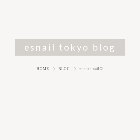
esnail tokyo blog
HOME
BLOG
nuance nail🤍