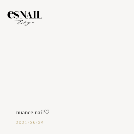
nuance nail🤍
2021/08/09