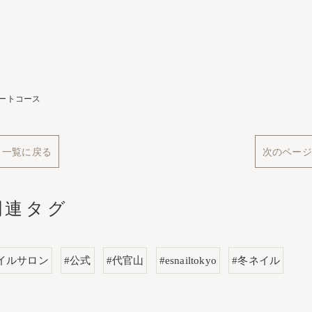
ートコース
一覧に戻る
次のページ
関連タグ
イルサロン
#公式
#代官山
#esnailtokyo
#冬ネイル