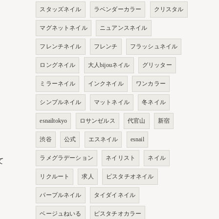
スタッズネイル
ラベンダーカラー
クリスタル
マグネットネイル
ニュアンスネイル
フレンチネイル
フレンチ
フラッシュネイル
ロングネイル
大人bijouネイル
グリッター
ミラーネイル
インクネイル
ワンカラー
シンプルネイル
マットネイル
冬ネイル
esnailtokyo
ロサンゼルス
代官山
新宿
渋谷
公式
エスネイル
esnail
ラメグラデーション
ネイリスト
ネイル
て
リクルート
求人
ピスタチオネイル
パープルネイル
タイダイネイル
ベージュねいる
ピスタチオカラー