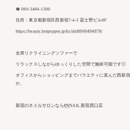
☎︎ 080-3484-1300
住所：東京都新宿区西新宿7-4-5 冨士野ビル8F
https://beauty.hotpepper.jp/kr/slnH000494878/
全席リクライニングソファーで
リラックスしながらゆっくりした空間で施術可能です◎
オフィスからショッピングまでバラエティに富んだ西新
か。
es
新宿のネイルサロンなら
NAIL 新宿西口店