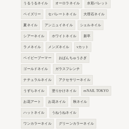
うるうるネイル
オーロラネイル
水彩パレット
ペイズリー
セパレートネイル
大理石ネイル
夏ネイル
アンニュイネイル
シェルネイル
シアーネイル
ホワイトネイル
新卒
ラメネイル
メンズネイル
vカット
ベイビーブーマー
おぱんちゅうさぎ
ゴールドネイル
ガラスフレンチ
ナチュラルネイル
アクセサリーネイル
うずらネイル
塗りかけネイル
esNAIL TOKYO
お花アート
お花ネイル
秋ネイル
ハットネイル
うねうねネイル
ワンカラーネイル
グリーンカラーネイル