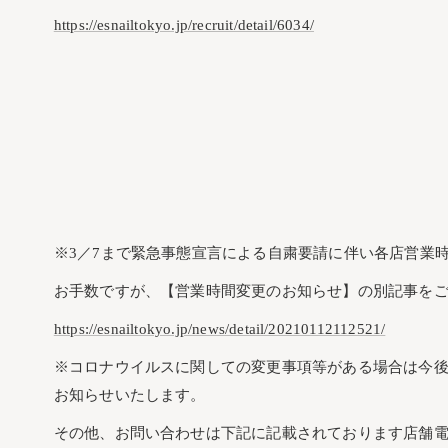
https://esnailtokyo.jp/recruit/detail/6034/
※3／7まで緊急事態宣言による自粛要請に伴い各店営業
お手数ですが、【営業時間変更のお知らせ】の別記事を
https://esnailtokyo.jp/news/detail/20210112112521/
※コロナウイルスに関しての変更事項等がある場合は今
お知らせいたします。
その他、お問い合わせは下記に記載されております店舗