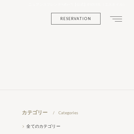
es
ニュアンスフレンチ५✍⋆*|【公式】
NAIL（エスネイル）
RESERVATION
カテゴリー
Categories
全てのカテゴリー