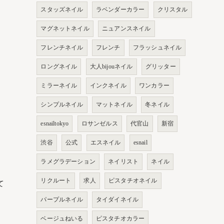
スタッズネイル
ラベンダーカラー
クリスタル
マグネットネイル
ニュアンスネイル
フレンチネイル
フレンチ
フラッシュネイル
ロングネイル
大人bijouネイル
グリッター
ミラーネイル
インクネイル
ワンカラー
シンプルネイル
マットネイル
冬ネイル
esnailtokyo
ロサンゼルス
代官山
新宿
渋谷
公式
エスネイル
esnail
ラメグラデーション
ネイリスト
ネイル
リクルート
求人
ピスタチオネイル
て
パープルネイル
タイダイネイル
ベージュねいる
ピスタチオカラー