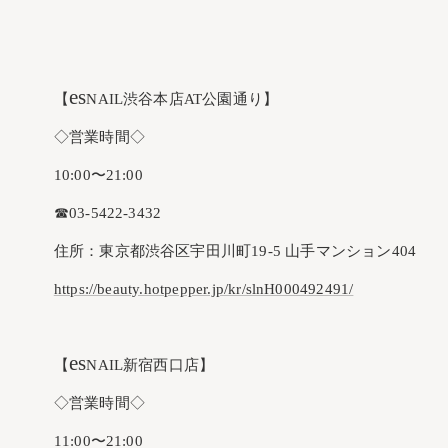
es
【
NAIL渋谷本店AT公園通り】
◇営業時間◇
10:00〜21:00
☎︎03-5422-3432
住所：東京都渋谷区宇田川町19-5 山手マンション404
https://beauty.hotpepper.jp/kr/slnH000492491/
es
【
NAIL新宿西口店】
◇営業時間◇
11:00〜21:00