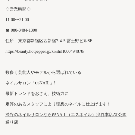
◇営業時間◇
11:00〜21:00
☎︎ 080-3484-1300
住所：東京都新宿区西新宿7-4-5 冨士野ビル8F
https://beauty.hotpepper.jp/kr/slnH000494878/
数多く芸能人やモデルから選ばれている
es
ネイルサロン「
NAIL」!
最新トレンドをおさえ、技術力に
定評のあるスタッフにより理想のネイルに仕上げます！！
es
渋谷のネイルサロンなら
NAIL（エスネイル）渋谷本店AT公園
通り店