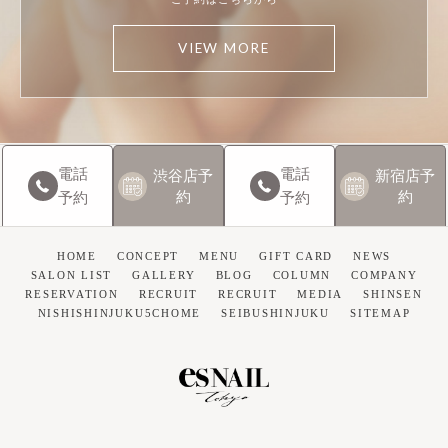
VIEW MORE
電話
電話
渋谷店
予
新宿店
予
約
約
予約
予約
HOME
CONCEPT
MENU
GIFT CARD
NEWS
SALON LIST
GALLERY
BLOG
COLUMN
COMPANY
RESERVATION
RECRUIT
RECRUIT
MEDIA
SHINSEN
NISHISHINJUKU5CHOME
SEIBUSHINJUKU
SITEMAP