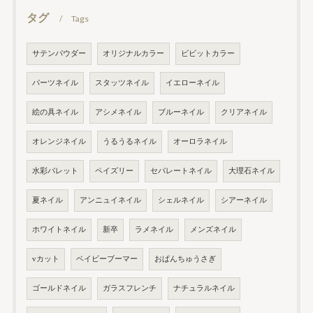
タグ
Tags
サテンパウダー
オリジナルカラー
ビビットカラー
パーツネイル
スタッツネイル
イエローネイル
絵の具ネイル
アシメネイル
ブルーネイル
クリアネイル
オレンジネイル
うるうるネイル
オーロラネイル
水彩パレット
ペイズリー
セパレートネイル
大理石ネイル
夏ネイル
アンニュイネイル
シェルネイル
シアーネイル
ホワイトネイル
新卒
ラメネイル
メンズネイル
vカット
ベイビーブーマー
おぱんちゅうさぎ
ゴールドネイル
ガラスフレンチ
ナチュラルネイル