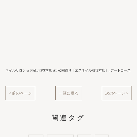
ネイルサロン es NAIL渋谷本店 AT 公園通り【エスネイル渋谷本店】
アートコース
< 前のページ
一覧に戻る
次のページ >
関連タグ