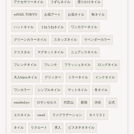
アクセサリーネイル
うずらネイル
塗りかけネイル
esNAIL TOKYO
お花アート
お花ネイル
秋ネイル
ハットネイル
うねうねネイル
ワンカラーネイル
グリーンカラーネイル
スタッズネイル
ラベンダーカラー
クリスタル
マグネットネイル
ニュアンスネイル
フレンチネイル
フレンチ
フラッシュネイル
ロングネイル
大人bijouネイル
グリッター
ミラーネイル
インクネイル
ワンカラー
シンプルネイル
マットネイル
冬ネイル
esnailtokyo
ロサンゼルス
代官山
新宿
渋谷
公式
エスネイル
esnail
ラメグラデーション
ネイリスト
ネイル
リクルート
求人
ピスタチオネイル