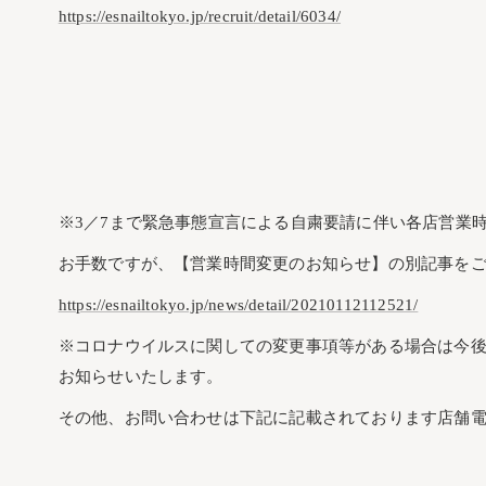
https://esnailtokyo.jp/recruit/detail/6034/
※3／7まで緊急事態宣言による自粛要請に伴い各店営業
お手数ですが、【営業時間変更のお知らせ】の別記事を
https://esnailtokyo.jp/news/detail/20210112112521/
※コロナウイルスに関しての変更事項等がある場合は今
お知らせいたします。
その他、お問い合わせは下記に記載されております店舗