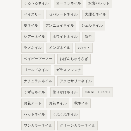
うるうるネイル
オーロラネイル
水彩パレット
ペイズリー
セパレートネイル
大理石ネイル
夏ネイル
アンニュイネイル
シェルネイル
シアーネイル
ホワイトネイル
新卒
ラメネイル
メンズネイル
vカット
ベイビーブーマー
おぱんちゅうさぎ
ゴールドネイル
ガラスフレンチ
ナチュラルネイル
アクセサリーネイル
うずらネイル
塗りかけネイル
esNAIL TOKYO
お花アート
お花ネイル
秋ネイル
ハットネイル
うねうねネイル
ワンカラーネイル
グリーンカラーネイル