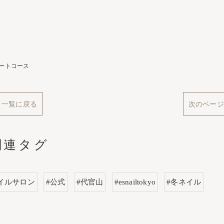
ートコース
一覧に戻る
次のページ
関連タグ
イルサロン
#公式
#代官山
#esnailtokyo
#冬ネイル