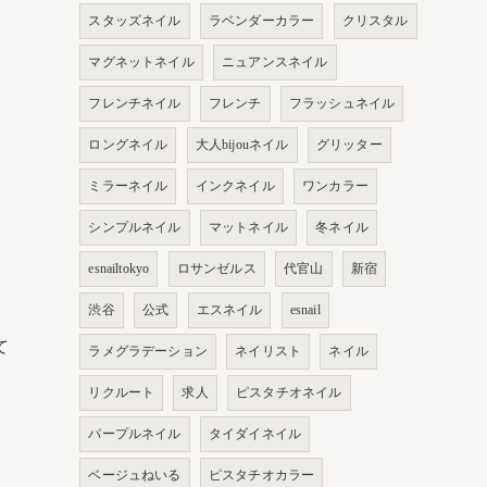
スタッズネイル
ラベンダーカラー
クリスタル
マグネットネイル
ニュアンスネイル
フレンチネイル
フレンチ
フラッシュネイル
ロングネイル
大人bijouネイル
グリッター
ミラーネイル
インクネイル
ワンカラー
シンプルネイル
マットネイル
冬ネイル
esnailtokyo
ロサンゼルス
代官山
新宿
渋谷
公式
エスネイル
esnail
て
ラメグラデーション
ネイリスト
ネイル
リクルート
求人
ピスタチオネイル
パープルネイル
タイダイネイル
ベージュねいる
ピスタチオカラー