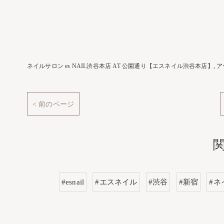
ネイルサロン es NAIL渋谷本店 AT 公園通り【エスネイル渋谷本店】
ア
< 前のページ
#esnail
#エスネイル
#渋谷
#新宿
#ネ