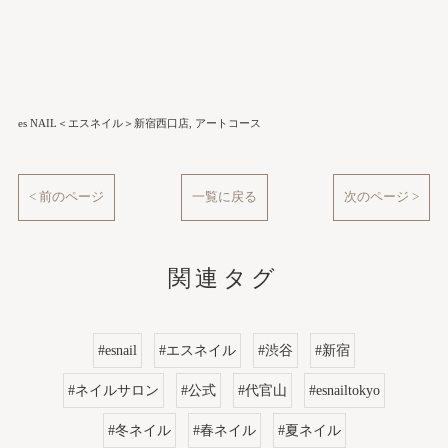
es NAIL＜エスネイル＞新宿西口店
アートコース
< 前のページ
一覧に戻る
次のページ >
関連タグ
#esnail
#エスネイル
#渋谷
#新宿
#ネイルサロン
#公式
#代官山
#esnailtokyo
#冬ネイル
#春ネイル
#夏ネイル