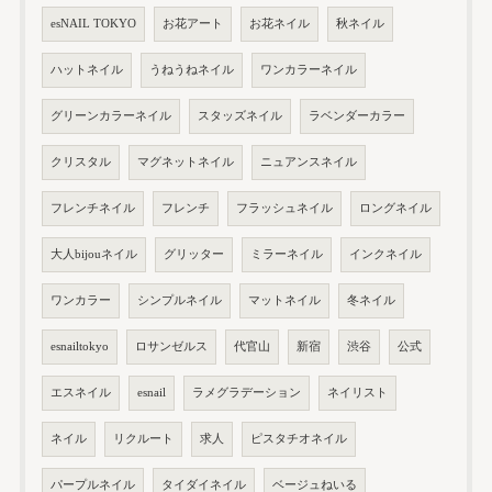
esNAIL TOKYO
お花アート
お花ネイル
秋ネイル
ハットネイル
うねうねネイル
ワンカラーネイル
グリーンカラーネイル
スタッズネイル
ラベンダーカラー
クリスタル
マグネットネイル
ニュアンスネイル
フレンチネイル
フレンチ
フラッシュネイル
ロングネイル
大人bijouネイル
グリッター
ミラーネイル
インクネイル
ワンカラー
シンプルネイル
マットネイル
冬ネイル
esnailtokyo
ロサンゼルス
代官山
新宿
渋谷
公式
エスネイル
esnail
ラメグラデーション
ネイリスト
ネイル
リクルート
求人
ピスタチオネイル
パープルネイル
タイダイネイル
ベージュねいる