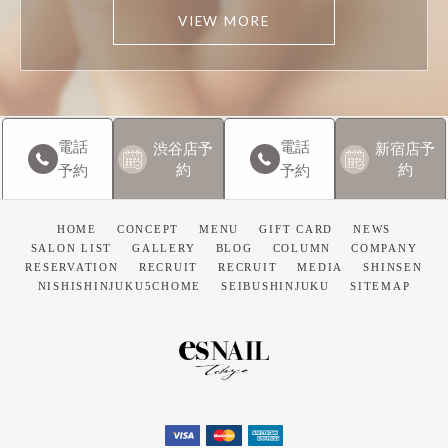
VIEW MORE
電話
電話
渋谷店
予
新宿店
予
約
約
予約
予約
HOME
CONCEPT
MENU
GIFT CARD
NEWS
SALON LIST
GALLERY
BLOG
COLUMN
COMPANY
RESERVATION
RECRUIT
RECRUIT
MEDIA
SHINSEN
NISHISHINJUKU5CHOME
SEIBUSHINJUKU
SITEMAP