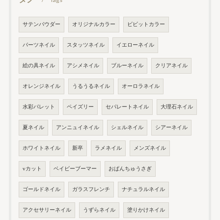
サテンパウダー
オリジナルカラー
ビビットカラー
パーツネイル
スタッツネイル
イエローネイル
絵の具ネイル
アシメネイル
ブルーネイル
クリアネイル
オレンジネイル
うるうるネイル
オーロラネイル
水彩パレット
ペイズリー
セパレートネイル
大理石ネイル
夏ネイル
アンニュイネイル
シェルネイル
シアーネイル
ホワイトネイル
新卒
ラメネイル
メンズネイル
vカット
ベイビーブーマー
おぱんちゅうさぎ
ゴールドネイル
ガラスフレンチ
ナチュラルネイル
アクセサリーネイル
うずらネイル
塗りかけネイル