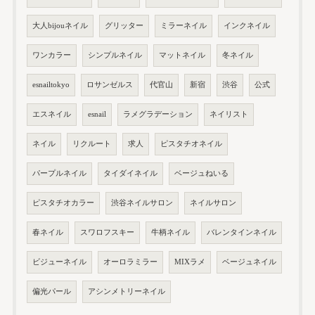
大人bijouネイル
グリッター
ミラーネイル
インクネイル
ワンカラー
シンプルネイル
マットネイル
冬ネイル
esnailtokyo
ロサンゼルス
代官山
新宿
渋谷
公式
エスネイル
esnail
ラメグラデーション
ネイリスト
ネイル
リクルート
求人
ピスタチオネイル
パープルネイル
タイダイネイル
ベージュねいる
ピスタチオカラー
渋谷ネイルサロン
ネイルサロン
春ネイル
スワロフスキー
牛柄ネイル
バレンタインネイル
ビジューネイル
オーロラミラー
MIXラメ
ベージュネイル
偏光パール
アシンメトリーネイル