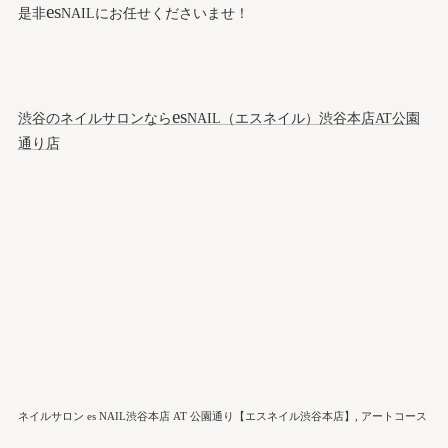
es
是非
NAILにお任せくださいませ！
es
渋谷のネイルサロンなら
NAIL（エスネイル）渋谷本店AT公園
通り店
ネイルサロン es NAIL渋谷本店 AT 公園通り【エスネイル渋谷本店】
アートコース