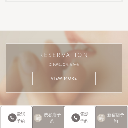
RESERVATION
ご予約はこちらから
VIEW MORE
電話
電話
渋谷店
予
新宿店
予
約
約
予約
予約