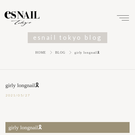
esnail tokyo blog
HOME
BLOG
girly longnail🎗
girly longnail🎗
2021/05/27
girly longnail🎗