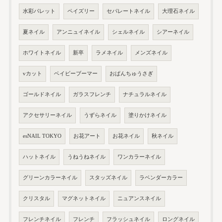
水彩パレット
ペイズリー
セパレートネイル
大理石ネイル
夏ネイル
アンニュイネイル
シェルネイル
シアーネイル
ホワイトネイル
新卒
ラメネイル
メンズネイル
vカット
ベイビーブーマー
おぱんちゅうさぎ
ゴールドネイル
ガラスフレンチ
ナチュラルネイル
アクセサリーネイル
うずらネイル
塗りかけネイル
esNAIL TOKYO
お花アート
お花ネイル
秋ネイル
ハットネイル
うねうねネイル
ワンカラーネイル
グリーンカラーネイル
スタッズネイル
ラベンダーカラー
クリスタル
マグネットネイル
ニュアンスネイル
フレンチネイル
フレンチ
フラッシュネイル
ロングネイル