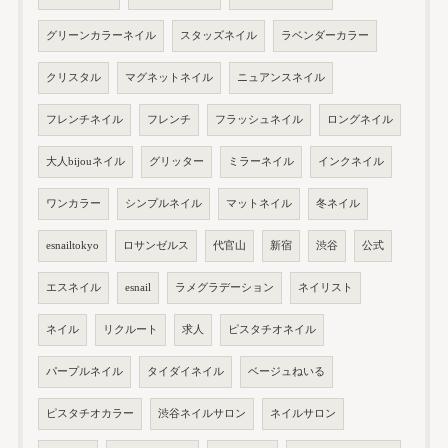
グリーンカラーネイル
スタッズネイル
ラベンダーカラー
クリスタル
マグネットネイル
ニュアンスネイル
フレンチネイル
フレンチ
フラッシュネイル
ロングネイル
大人bijouネイル
グリッター
ミラーネイル
インクネイル
ワンカラー
シンプルネイル
マットネイル
冬ネイル
esnailtokyo
ロサンゼルス
代官山
新宿
渋谷
公式
エスネイル
esnail
ラメグラデーション
ネイリスト
ネイル
リクルート
求人
ピスタチオネイル
パープルネイル
タイダイネイル
ベージュねいる
ピスタチオカラー
渋谷ネイルサロン
ネイルサロン