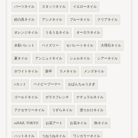
パーツネイル
スタッツネイル
イエローネイル
絵の具ネイル
アシメネイル
ブルーネイル
クリアネイル
オレンジネイル
うるうるネイル
オーロラネイル
水彩パレット
ペイズリー
セパレートネイル
大理石ネイル
夏ネイル
アンニュイネイル
シェルネイル
シアーネイル
ホワイトネイル
新卒
ラメネイル
メンズネイル
vカット
ベイビーブーマー
おぱんちゅうさぎ
ゴールドネイル
ガラスフレンチ
ナチュラルネイル
アクセサリーネイル
うずらネイル
塗りかけネイル
esNAIL TOKYO
お花アート
お花ネイル
秋ネイル
ハットネイル
うねうねネイル
ワンカラーネイル