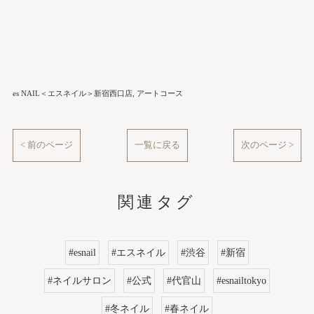
es NAIL＜エスネイル＞新宿西口店
アートコース
< 前のページ
一覧に戻る
次のページ >
関連タグ
#esnail
#エスネイル
#渋谷
#新宿
#ネイルサロン
#公式
#代官山
#esnailtokyo
#冬ネイル
#春ネイル