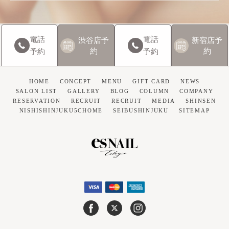
電話
電話
渋谷店
予
新宿店
予
約
約
予約
予約
HOME
CONCEPT
MENU
GIFT CARD
NEWS
SALON LIST
GALLERY
BLOG
COLUMN
COMPANY
RESERVATION
RECRUIT
RECRUIT
MEDIA
SHINSEN
NISHISHINJUKU5CHOME
SEIBUSHINJUKU
SITEMAP