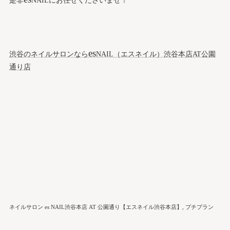
是非
NAILにお任せくださいませ！
es
渋谷のネイルサロンなら
NAIL（エスネイル）渋谷本店AT公園
通り店
ネイルサロン es NAIL渋谷本店 AT 公園通り【エスネイル渋谷本店】
プチプラン