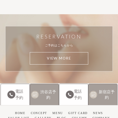
RESERVATION
ご予約はこちらから
VIEW MORE
電話
電話
渋谷店
予
新宿店
予
約
約
予約
予約
HOME
CONCEPT
MENU
GIFT CARD
NEWS