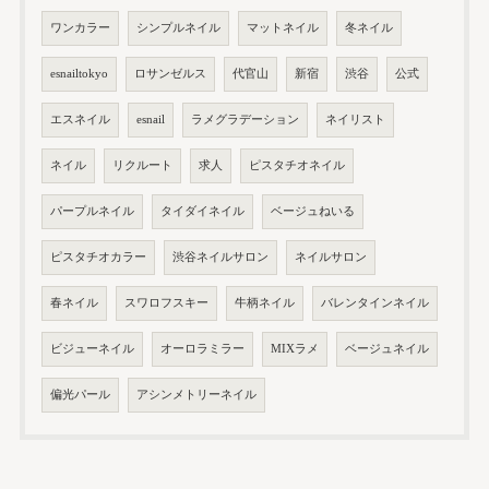
ワンカラー
シンプルネイル
マットネイル
冬ネイル
esnailtokyo
ロサンゼルス
代官山
新宿
渋谷
公式
エスネイル
esnail
ラメグラデーション
ネイリスト
ネイル
リクルート
求人
ピスタチオネイル
パープルネイル
タイダイネイル
ベージュねいる
ピスタチオカラー
渋谷ネイルサロン
ネイルサロン
春ネイル
スワロフスキー
牛柄ネイル
バレンタインネイル
ビジューネイル
オーロラミラー
MIXラメ
ベージュネイル
偏光パール
アシンメトリーネイル