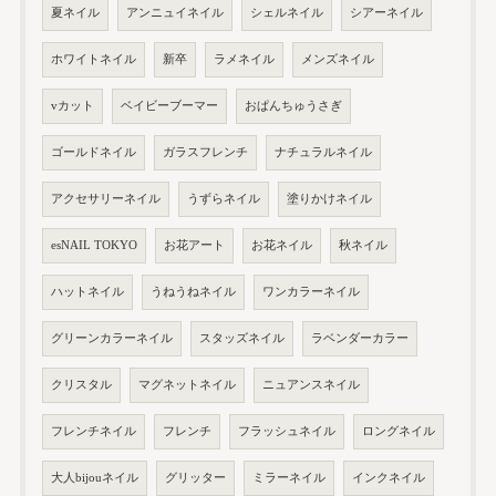
夏ネイル
アンニュイネイル
シェルネイル
シアーネイル
ホワイトネイル
新卒
ラメネイル
メンズネイル
vカット
ベイビーブーマー
おぱんちゅうさぎ
ゴールドネイル
ガラスフレンチ
ナチュラルネイル
アクセサリーネイル
うずらネイル
塗りかけネイル
esNAIL TOKYO
お花アート
お花ネイル
秋ネイル
ハットネイル
うねうねネイル
ワンカラーネイル
グリーンカラーネイル
スタッズネイル
ラベンダーカラー
クリスタル
マグネットネイル
ニュアンスネイル
フレンチネイル
フレンチ
フラッシュネイル
ロングネイル
大人bijouネイル
グリッター
ミラーネイル
インクネイル