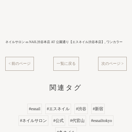
ネイルサロン es NAIL渋谷本店 AT 公園通り【エスネイル渋谷本店】
ワンカラー
< 前のページ
一覧に戻る
次のページ >
関連タグ
#esnail
#エスネイル
#渋谷
#新宿
#ネイルサロン
#公式
#代官山
#esnailtokyo