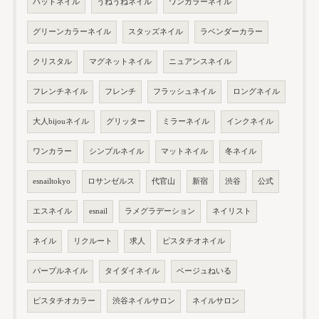
ハットネイル
うねうねネイル
ワンカラーネイル
グリーンカラーネイル
スタッズネイル
ラベンダーカラー
クリスタル
マグネットネイル
ニュアンスネイル
フレンチネイル
フレンチ
フラッシュネイル
ロングネイル
大人bijouネイル
グリッター
ミラーネイル
インクネイル
ワンカラー
シンプルネイル
マットネイル
冬ネイル
esnailtokyo
ロサンゼルス
代官山
新宿
渋谷
公式
エスネイル
esnail
ラメグラデーション
ネイリスト
ネイル
リクルート
求人
ピスタチオネイル
パープルネイル
タイダイネイル
ベージュねいる
ピスタチオカラー
渋谷ネイルサロン
ネイルサロン