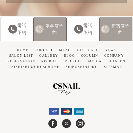
電話
電話
渋谷店
予
新宿店
予
約
約
予約
予約
HOME
CONCEPT
MENU
GIFT CARD
NEWS
SALON LIST
GALLERY
BLOG
COLUMN
COMPANY
RESERVATION
RECRUIT
RECRUIT
MEDIA
SHINSEN
NISHISHINJUKU5CHOME
SEIBUSHINJUKU
SITEMAP