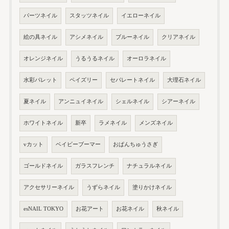
パーツネイル
スタッツネイル
イエローネイル
絵の具ネイル
アシメネイル
ブルーネイル
クリアネイル
オレンジネイル
うるうるネイル
オーロラネイル
水彩パレット
ペイズリー
セパレートネイル
大理石ネイル
夏ネイル
アンニュイネイル
シェルネイル
シアーネイル
ホワイトネイル
新卒
ラメネイル
メンズネイル
vカット
ベイビーブーマー
おぱんちゅうさぎ
ゴールドネイル
ガラスフレンチ
ナチュラルネイル
アクセサリーネイル
うずらネイル
塗りかけネイル
esNAIL TOKYO
お花アート
お花ネイル
秋ネイル