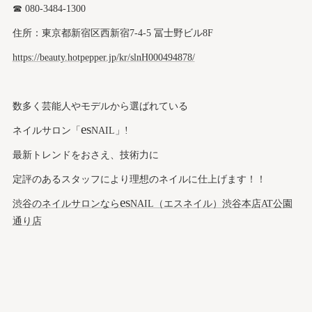
☎︎ 080-3484-1300
住所：東京都新宿区西新宿7-4-5 冨士野ビル8F
https://beauty.hotpepper.jp/kr/slnH000494878/
数多く芸能人やモデルから選ばれている
es
ネイルサロン「
NAIL」!
最新トレンドをおさえ、技術力に
定評のあるスタッフにより理想のネイルに仕上げます！！
es
渋谷のネイルサロンなら
NAIL（エスネイル）渋谷本店AT公園
通り店