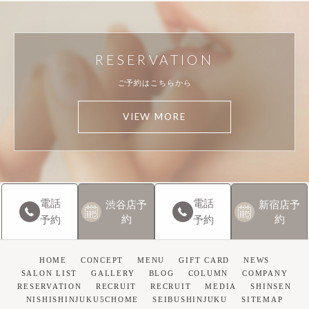
RESERVATION
ご予約はこちらから
VIEW MORE
電話
電話
渋谷店
予
新宿店
予
約
約
予約
予約
HOME
CONCEPT
MENU
GIFT CARD
NEWS
SALON LIST
GALLERY
BLOG
COLUMN
COMPANY
RESERVATION
RECRUIT
RECRUIT
MEDIA
SHINSEN
NISHISHINJUKU5CHOME
SEIBUSHINJUKU
SITEMAP