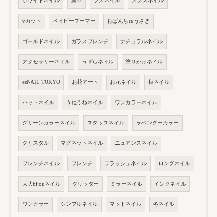
ホワイトネイル
新卒
ラメネイル
メンズネイル
vカット
ベイビーブーマー
おぱんちゅうさぎ
ゴールドネイル
ガラスフレンチ
ナチュラルネイル
アクセサリーネイル
うずらネイル
塗りかけネイル
esNAIL TOKYO
お花アート
お花ネイル
秋ネイル
ハットネイル
うねうねネイル
ワンカラーネイル
グリーンカラーネイル
スタッズネイル
ラベンダーカラー
クリスタル
マグネットネイル
ニュアンスネイル
フレンチネイル
フレンチ
フラッシュネイル
ロングネイル
大人bijouネイル
グリッター
ミラーネイル
インクネイル
ワンカラー
シンプルネイル
マットネイル
冬ネイル