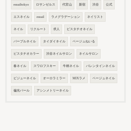
esnailtokyo
ロサンゼルス
代官山
新宿
渋谷
公式
エスネイル
esnail
ラメグラデーション
ネイリスト
ネイル
リクルート
求人
ピスタチオネイル
パープルネイル
タイダイネイル
ベージュねいる
ピスタチオカラー
渋谷ネイルサロン
ネイルサロン
春ネイル
スワロフスキー
牛柄ネイル
バレンタインネイル
ビジューネイル
オーロラミラー
MIXラメ
ベージュネイル
偏光パール
アシンメトリーネイル