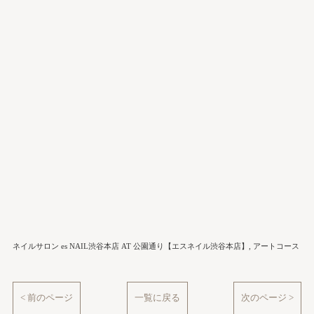
ネイルサロン es NAIL渋谷本店 AT 公園通り【エスネイル渋谷本店】
アートコース
< 前のページ
一覧に戻る
次のページ >