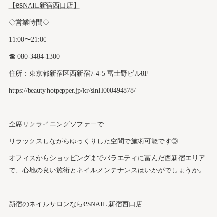
es
【
NAIL新宿西口店】
◇営業時間◇
11:00〜21:00
☎︎ 080-3484-1300
住所：東京都新宿区西新宿7-4-5 冨士野ビル8F
https://beauty.hotpepper.jp/kr/slnH000494878/
全席リクライニングソファーで
リラックスしながらゆっくりした空間で施術可能です◎
オフィスからショッピングまでバラエティに富んだ西新宿エリア
で、心地の良い施術とネイルメンテナンスはいかがでしょうか。
es
新宿のネイルサロンなら
NAIL 新宿西口店