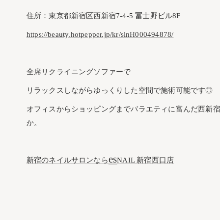
住所：東京都新宿区西新宿7-4-5 冨士野ビル8F
https://beauty.hotpepper.jp/kr/slnH000494878/
全席リクライニングソファーで
リラックスしながらゆっくりした空間で施術可能です◎
オフィスからショッピングまでバラエティに富んだ西新
か。
es
新宿のネイルサロンなら
NAIL 新宿西口店