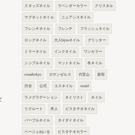
スタッズネイル
ラベンダーカラー
クリスタル
マグネットネイル
ニュアンスネイル
フレンチネイル
フレンチ
フラッシュネイル
ロングネイル
大人bijouネイル
グリッター
ミラーネイル
インクネイル
ワンカラー
シンプルネイル
マットネイル
冬ネイル
esnailtokyo
ロサンゼルス
代官山
新宿
渋谷
公式
エスネイル
esnail
ラメグラデーション
ネイリスト
ネイル
て
リクルート
求人
ピスタチオネイル
パープルネイル
タイダイネイル
ベージュねいる
ピスタチオカラー