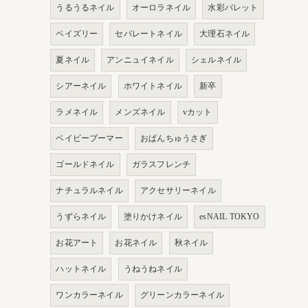
うるうるネイル
オーロラネイル
水彩パレット
ペイズリー
セパレートネイル
大理石ネイル
夏ネイル
アンニュイネイル
シェルネイル
シアーネイル
ホワイトネイル
新卒
ラメネイル
メンズネイル
vカット
ベイビーブーマー
おぱんちゅうさぎ
ゴールドネイル
ガラスフレンチ
ナチュラルネイル
アクセサリーネイル
うずらネイル
塗りかけネイル
esNAIL TOKYO
お花アート
お花ネイル
秋ネイル
ハットネイル
うねうねネイル
ワンカラーネイル
グリーンカラーネイル