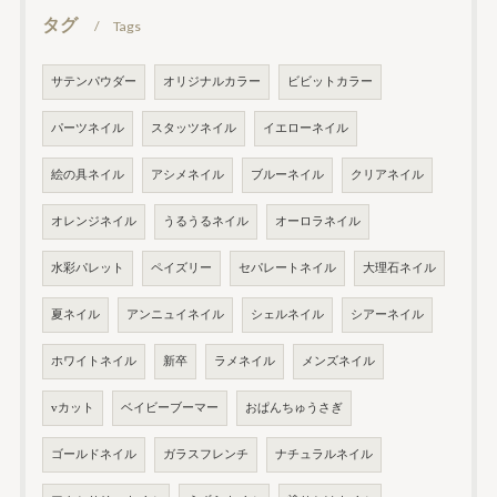
タグ
Tags
サテンパウダー
オリジナルカラー
ビビットカラー
パーツネイル
スタッツネイル
イエローネイル
絵の具ネイル
アシメネイル
ブルーネイル
クリアネイル
オレンジネイル
うるうるネイル
オーロラネイル
水彩パレット
ペイズリー
セパレートネイル
大理石ネイル
夏ネイル
アンニュイネイル
シェルネイル
シアーネイル
ホワイトネイル
新卒
ラメネイル
メンズネイル
vカット
ベイビーブーマー
おぱんちゅうさぎ
ゴールドネイル
ガラスフレンチ
ナチュラルネイル