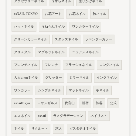
アクセサリーネイル
うずらネイル
塗りかけネイル
esNAIL TOKYO
お花アート
お花ネイル
秋ネイル
ハットネイル
うねうねネイル
ワンカラーネイル
グリーンカラーネイル
スタッズネイル
ラベンダーカラー
クリスタル
マグネットネイル
ニュアンスネイル
フレンチネイル
フレンチ
フラッシュネイル
ロングネイル
大人bijouネイル
グリッター
ミラーネイル
インクネイル
ワンカラー
シンプルネイル
マットネイル
冬ネイル
esnailtokyo
ロサンゼルス
代官山
新宿
渋谷
公式
エスネイル
esnail
ラメグラデーション
ネイリスト
ネイル
リクルート
求人
ピスタチオネイル