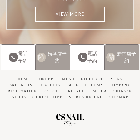
VIEW MORE
電話
電話
渋谷店
予
新宿店
予
約
約
予約
予約
HOME
CONCEPT
MENU
GIFT CARD
NEWS
SALON LIST
GALLERY
BLOG
COLUMN
COMPANY
RESERVATION
RECRUIT
RECRUIT
MEDIA
SHINSEN
NISHISHINJUKU5CHOME
SEIBUSHINJUKU
SITEMAP