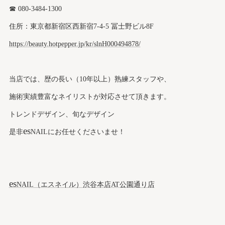
☎︎ 080-3484-1300
住所：東京都新宿区西新宿7-4-5 冨士野ビル8F
https://beauty.hotpepper.jp/kr/slnH000494878/
当店では、歴の長い（10年以上）熟練スタッフや、
施術実績豊富なネイリストが対応させて頂きます。
トレンドデザイン、旬なデザイン
es
是非
NAILにお任せくださいませ！
es
NAIL（エスネイル）渋谷本店AT公園通り店