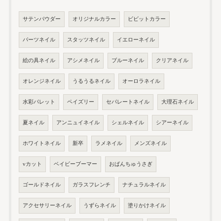
サテンパウダー
オリジナルカラー
ビビットカラー
パーツネイル
スタッツネイル
イエローネイル
絵の具ネイル
アシメネイル
ブルーネイル
クリアネイル
オレンジネイル
うるうるネイル
オーロラネイル
水彩パレット
ペイズリー
セパレートネイル
大理石ネイル
夏ネイル
アンニュイネイル
シェルネイル
シアーネイル
ホワイトネイル
新卒
ラメネイル
メンズネイル
vカット
ベイビーブーマー
おぱんちゅうさぎ
ゴールドネイル
ガラスフレンチ
ナチュラルネイル
アクセサリーネイル
うずらネイル
塗りかけネイル