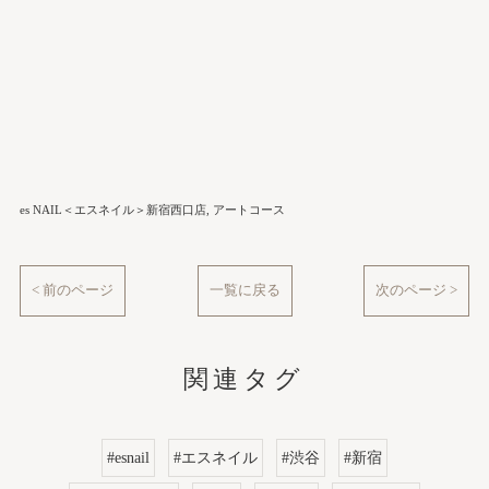
es NAIL＜エスネイル＞新宿西口店
アートコース
< 前のページ
一覧に戻る
次のページ >
関連タグ
#esnail
#エスネイル
#渋谷
#新宿