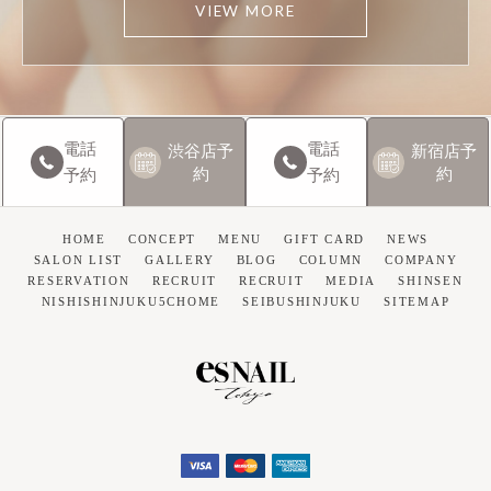
VIEW MORE
電話
電話
渋谷店
予
新宿店
予
約
約
予約
予約
HOME
CONCEPT
MENU
GIFT CARD
NEWS
SALON LIST
GALLERY
BLOG
COLUMN
COMPANY
RESERVATION
RECRUIT
RECRUIT
MEDIA
SHINSEN
NISHISHINJUKU5CHOME
SEIBUSHINJUKU
SITEMAP