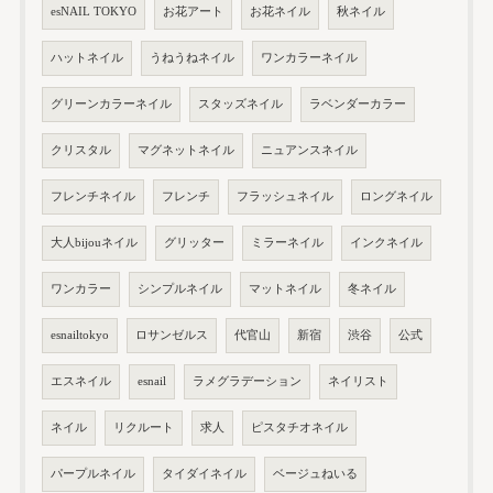
esNAIL TOKYO
お花アート
お花ネイル
秋ネイル
ハットネイル
うねうねネイル
ワンカラーネイル
グリーンカラーネイル
スタッズネイル
ラベンダーカラー
クリスタル
マグネットネイル
ニュアンスネイル
フレンチネイル
フレンチ
フラッシュネイル
ロングネイル
大人bijouネイル
グリッター
ミラーネイル
インクネイル
ワンカラー
シンプルネイル
マットネイル
冬ネイル
esnailtokyo
ロサンゼルス
代官山
新宿
渋谷
公式
エスネイル
esnail
ラメグラデーション
ネイリスト
ネイル
リクルート
求人
ピスタチオネイル
パープルネイル
タイダイネイル
ベージュねいる