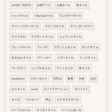
esNAIL TOKYO
お花アート
お花ネイル
秋ネイル
ハットネイル
うねうねネイル
ワンカラーネイル
グリーンカラーネイル
スタッズネイル
ラベンダーカラー
クリスタル
マグネットネイル
ニュアンスネイル
フレンチネイル
フレンチ
フラッシュネイル
ロングネイル
大人bijouネイル
グリッター
ミラーネイル
インクネイル
ワンカラー
シンプルネイル
マットネイル
冬ネイル
esnailtokyo
ロサンゼルス
代官山
新宿
渋谷
公式
エスネイル
esnail
ラメグラデーション
ネイリスト
ネイル
リクルート
求人
ピスタチオネイル
パープルネイル
タイダイネイル
ベージュねいる