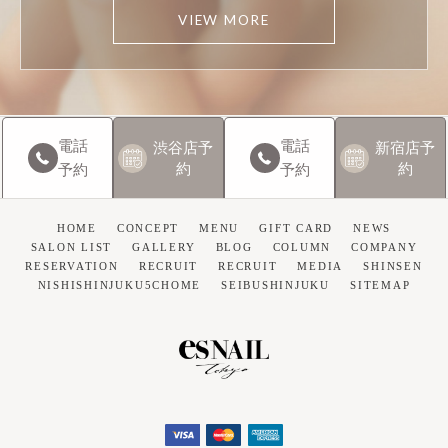
VIEW MORE
電話
電話
渋谷店
予
新宿店
予
約
約
予約
予約
HOME
CONCEPT
MENU
GIFT CARD
NEWS
SALON LIST
GALLERY
BLOG
COLUMN
COMPANY
RESERVATION
RECRUIT
RECRUIT
MEDIA
SHINSEN
NISHISHINJUKU5CHOME
SEIBUSHINJUKU
SITEMAP