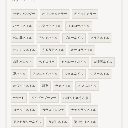
サテンパウダー
オリジナルカラー
ビビットカラー
パーツネイル
スタッツネイル
イエローネイル
絵の具ネイル
アシメネイル
ブルーネイル
クリアネイル
オレンジネイル
うるうるネイル
オーロラネイル
水彩パレット
ペイズリー
セパレートネイル
大理石ネイル
夏ネイル
アンニュイネイル
シェルネイル
シアーネイル
ホワイトネイル
新卒
ラメネイル
メンズネイル
vカット
ベイビーブーマー
おぱんちゅうさぎ
ゴールドネイル
ガラスフレンチ
ナチュラルネイル
アクセサリーネイル
うずらネイル
塗りかけネイル