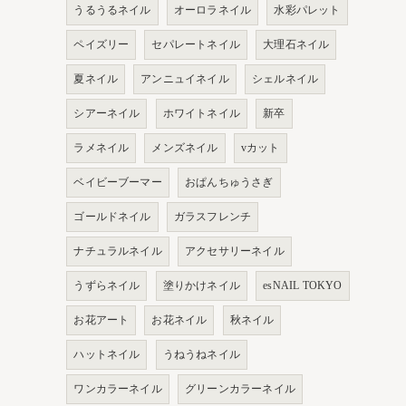
うるうるネイル
オーロラネイル
水彩パレット
ペイズリー
セパレートネイル
大理石ネイル
夏ネイル
アンニュイネイル
シェルネイル
シアーネイル
ホワイトネイル
新卒
ラメネイル
メンズネイル
vカット
ベイビーブーマー
おぱんちゅうさぎ
ゴールドネイル
ガラスフレンチ
ナチュラルネイル
アクセサリーネイル
うずらネイル
塗りかけネイル
esNAIL TOKYO
お花アート
お花ネイル
秋ネイル
ハットネイル
うねうねネイル
ワンカラーネイル
グリーンカラーネイル