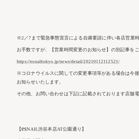
※2／7まで緊急事態宣言による自粛要請に伴い各店営業
お手数ですが、【営業時間変更のお知らせ】の別記事を
https://esnailtokyo.jp/news/detail/20210112112521/
※コロナウイルスに関しての変更事項等がある場合は今
お知らせいたします。
その他、お問い合わせは下記に記載されております店舗
es
【
NAIL渋谷本店AT公園通り】