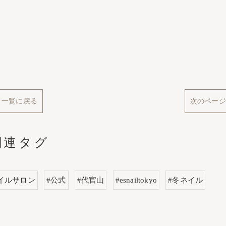
一覧に戻る
次のページ
関連タグ
イルサロン
#公式
#代官山
#esnailtokyo
#冬ネイル