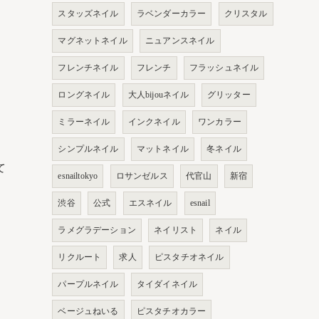
スタッズネイル
ラベンダーカラー
クリスタル
マグネットネイル
ニュアンスネイル
フレンチネイル
フレンチ
フラッシュネイル
ロングネイル
大人bijouネイル
グリッター
ミラーネイル
インクネイル
ワンカラー
シンプルネイル
マットネイル
冬ネイル
て
esnailtokyo
ロサンゼルス
代官山
新宿
渋谷
公式
エスネイル
esnail
ラメグラデーション
ネイリスト
ネイル
リクルート
求人
ピスタチオネイル
パープルネイル
タイダイネイル
ベージュねいる
ピスタチオカラー