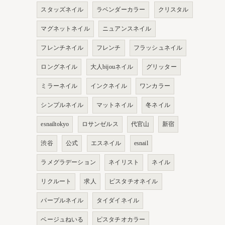
スタッズネイル
ラベンダーカラー
クリスタル
マグネットネイル
ニュアンスネイル
フレンチネイル
フレンチ
フラッシュネイル
ロングネイル
大人bijouネイル
グリッター
ミラーネイル
インクネイル
ワンカラー
シンプルネイル
マットネイル
冬ネイル
esnailtokyo
ロサンゼルス
代官山
新宿
渋谷
公式
エスネイル
esnail
ラメグラデーション
ネイリスト
ネイル
リクルート
求人
ピスタチオネイル
パープルネイル
タイダイネイル
ベージュねいる
ピスタチオカラー