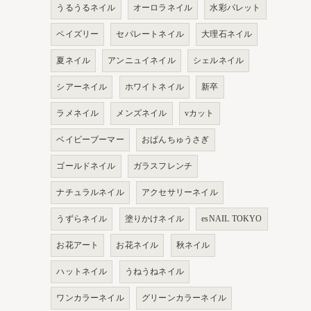
うるうるネイル
オーロラネイル
水彩パレット
ペイズリー
セパレートネイル
大理石ネイル
夏ネイル
アンニュイネイル
シェルネイル
シアーネイル
ホワイトネイル
新卒
ラメネイル
メンズネイル
vカット
ベイビーブーマー
おぱんちゅうさぎ
ゴールドネイル
ガラスフレンチ
ナチュラルネイル
アクセサリーネイル
うずらネイル
塗りかけネイル
esNAIL TOKYO
お花アート
お花ネイル
秋ネイル
ハットネイル
うねうねネイル
ワンカラーネイル
グリーンカラーネイル