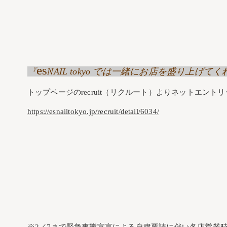
es
『
NAIL tokyo では一緒にお店を盛り上
トップページのrecruit（リクルート）よりネットエント
https://esnailtokyo.jp/recruit/detail/6034/
※2／7まで緊急事態宣言による自粛要請に伴い各店営業