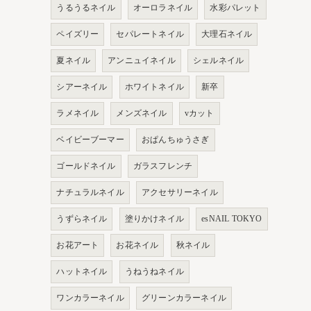
うるうるネイル
オーロラネイル
水彩パレット
ペイズリー
セパレートネイル
大理石ネイル
夏ネイル
アンニュイネイル
シェルネイル
シアーネイル
ホワイトネイル
新卒
ラメネイル
メンズネイル
vカット
ベイビーブーマー
おぱんちゅうさぎ
ゴールドネイル
ガラスフレンチ
ナチュラルネイル
アクセサリーネイル
うずらネイル
塗りかけネイル
esNAIL TOKYO
お花アート
お花ネイル
秋ネイル
ハットネイル
うねうねネイル
ワンカラーネイル
グリーンカラーネイル