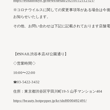
https://esnailtokyo.jp/news/detail/20210112112521/
※コロナウイルスに関しての変更事項等がある場合は今
お知らせいたします。
その他、お問い合わせは下記に記載されております店舗
es
【
NAIL渋谷本店AT公園通り】
◇営業時間◇
10:00〜22:00
☎︎03-5422-3432
住所：東京都渋谷区宇田川町19-5 山手マンション404
https://beauty.hotpepper.jp/kr/slnH000492491/