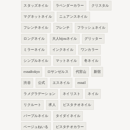
スタッズネイル
ラベンダーカラー
クリスタル
マグネットネイル
ニュアンスネイル
フレンチネイル
フレンチ
フラッシュネイル
ロングネイル
大人bijouネイル
グリッター
ミラーネイル
インクネイル
ワンカラー
シンプルネイル
マットネイル
冬ネイル
esnailtokyo
ロサンゼルス
代官山
新宿
渋谷
公式
エスネイル
esnail
ラメグラデーション
ネイリスト
ネイル
リクルート
求人
ピスタチオネイル
パープルネイル
タイダイネイル
ベージュねいる
ピスタチオカラー