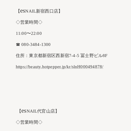
es
【
NAIL新宿西口店】
◇営業時間◇
11:00〜22:00
☎︎ 080-3484-1300
住所：東京都新宿区西新宿7-4-5 冨士野ビル8F
https://beauty.hotpepper.jp/kr/slnH000494878/
es
【
NAIL代官山店】
◇営業時間◇