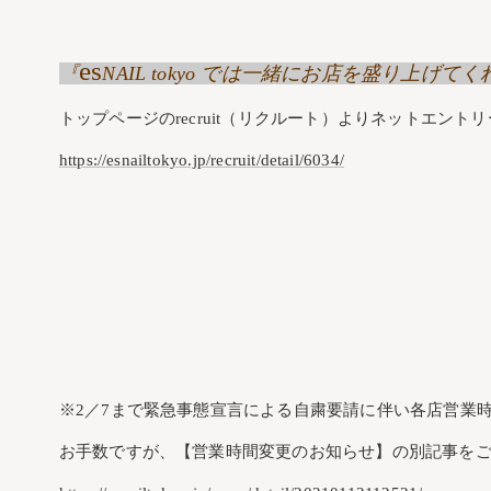
es
『
NAIL tokyo では一緒にお店を盛り上
トップページのrecruit（リクルート）よりネットエント
https://esnailtokyo.jp/recruit/detail/6034/
※2／7まで緊急事態宣言による自粛要請に伴い各店営業
お手数ですが、【営業時間変更のお知らせ】の別記事を