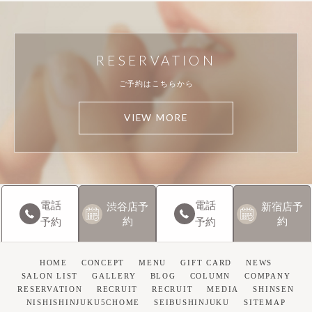
RESERVATION
ご予約はこちらから
VIEW MORE
電話
電話
渋谷店
予
新宿店
予
約
約
予約
予約
HOME
CONCEPT
MENU
GIFT CARD
NEWS
SALON LIST
GALLERY
BLOG
COLUMN
COMPANY
RESERVATION
RECRUIT
RECRUIT
MEDIA
SHINSEN
NISHISHINJUKU5CHOME
SEIBUSHINJUKU
SITEMAP