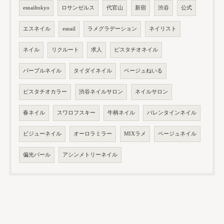
esnailtokyo
ロサンゼルス
代官山
新宿
渋谷
公式
エスネイル
esnail
ラメグラデーション
ネイリスト
ネイル
リクルート
求人
ピスタチオネイル
パープルネイル
タイダイネイル
ベージュねいる
ピスタチオカラー
渋谷ネイルサロン
ネイルサロン
春ネイル
スワロフスキー
牛柄ネイル
バレンタインネイル
ビジューネイル
オーロラミラー
MIXラメ
ベージュネイル
偏光パール
アシンメトリーネイル