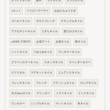
ホワイトネイル
新卒
ラメネイル
メンズネイル
vカット
ベイビーブーマー
おぱんちゅうさぎ
ゴールドネイル
ガラスフレンチ
ナチュラルネイル
アクセサリーネイル
うずらネイル
塗りかけネイル
esNAIL TOKYO
お花アート
お花ネイル
秋ネイル
ハットネイル
うねうねネイル
ワンカラーネイル
グリーンカラーネイル
スタッズネイル
ラベンダーカラー
クリスタル
マグネットネイル
ニュアンスネイル
フレンチネイル
フレンチ
フラッシュネイル
ロングネイル
大人bijouネイル
グリッター
ミラーネイル
インクネイル
ワンカラー
シンプルネイル
マットネイル
冬ネイル