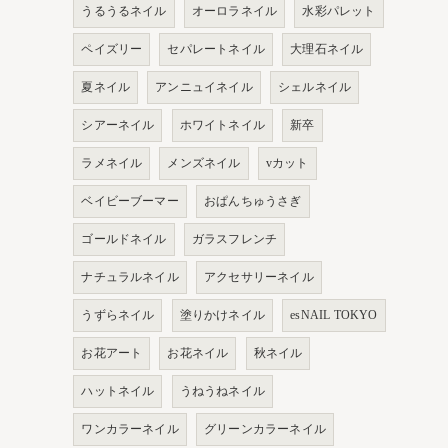
うるうるネイル
オーロラネイル
水彩パレット
ペイズリー
セパレートネイル
大理石ネイル
夏ネイル
アンニュイネイル
シェルネイル
シアーネイル
ホワイトネイル
新卒
ラメネイル
メンズネイル
vカット
ベイビーブーマー
おぱんちゅうさぎ
ゴールドネイル
ガラスフレンチ
ナチュラルネイル
アクセサリーネイル
うずらネイル
塗りかけネイル
esNAIL TOKYO
お花アート
お花ネイル
秋ネイル
ハットネイル
うねうねネイル
ワンカラーネイル
グリーンカラーネイル