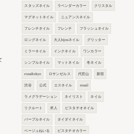
スタッズネイル
ラベンダーカラー
クリスタル
マグネットネイル
ニュアンスネイル
フレンチネイル
フレンチ
フラッシュネイル
ロングネイル
大人bijouネイル
グリッター
ミラーネイル
インクネイル
ワンカラー
て
シンプルネイル
マットネイル
冬ネイル
esnailtokyo
ロサンゼルス
代官山
新宿
渋谷
公式
エスネイル
esnail
ラメグラデーション
ネイリスト
ネイル
リクルート
求人
ピスタチオネイル
パープルネイル
タイダイネイル
ベージュねいる
ピスタチオカラー