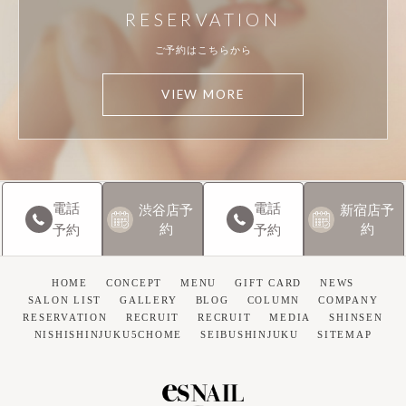
RESERVATION
ご予約はこちらから
VIEW MORE
電話
電話
渋谷店
予
新宿店
予
約
約
予約
予約
HOME
CONCEPT
MENU
GIFT CARD
NEWS
SALON LIST
GALLERY
BLOG
COLUMN
COMPANY
RESERVATION
RECRUIT
RECRUIT
MEDIA
SHINSEN
NISHISHINJUKU5CHOME
SEIBUSHINJUKU
SITEMAP