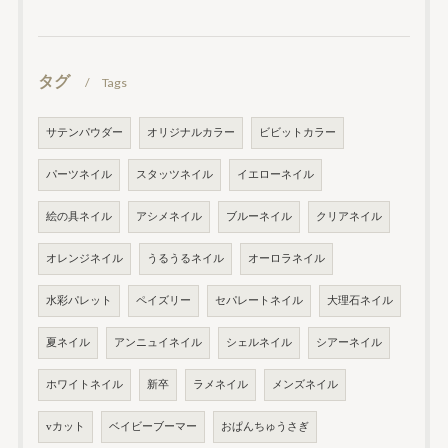
タグ
Tags
サテンパウダー
オリジナルカラー
ビビットカラー
パーツネイル
スタッツネイル
イエローネイル
絵の具ネイル
アシメネイル
ブルーネイル
クリアネイル
オレンジネイル
うるうるネイル
オーロラネイル
水彩パレット
ペイズリー
セパレートネイル
大理石ネイル
夏ネイル
アンニュイネイル
シェルネイル
シアーネイル
ホワイトネイル
新卒
ラメネイル
メンズネイル
vカット
ベイビーブーマー
おぱんちゅうさぎ