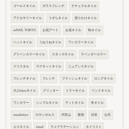
ゴールドネイル
ガラスフレンチ
ナチュラルネイル
アクセサリーネイル
うずらネイル
塗りかけネイル
esNAIL TOKYO
お花アート
お花ネイル
秋ネイル
ハットネイル
うねうねネイル
ワンカラーネイル
グリーンカラーネイル
スタッズネイル
ラベンダーカラー
クリスタル
マグネットネイル
ニュアンスネイル
フレンチネイル
フレンチ
フラッシュネイル
ロングネイル
大人bijouネイル
グリッター
ミラーネイル
インクネイル
ワンカラー
シンプルネイル
マットネイル
冬ネイル
esnailtokyo
ロサンゼルス
代官山
新宿
渋谷
公式
エスネイル
esnail
ラメグラデーション
ネイリスト