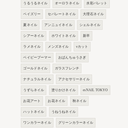
うるうるネイル
オーロラネイル
水彩パレット
ペイズリー
セパレートネイル
大理石ネイル
夏ネイル
アンニュイネイル
シェルネイル
シアーネイル
ホワイトネイル
新卒
ラメネイル
メンズネイル
vカット
ベイビーブーマー
おぱんちゅうさぎ
ゴールドネイル
ガラスフレンチ
ナチュラルネイル
アクセサリーネイル
うずらネイル
塗りかけネイル
esNAIL TOKYO
お花アート
お花ネイル
秋ネイル
ハットネイル
うねうねネイル
ワンカラーネイル
グリーンカラーネイル