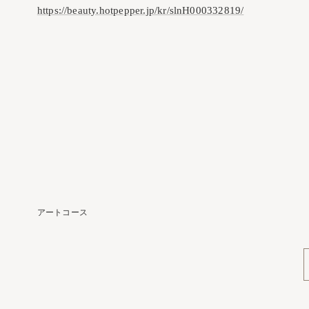
https://beauty.hotpepper.jp/kr/slnH000332819/
アートコース