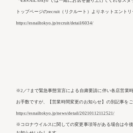
『
NAIL tokyo では一緒にお店を盛り上げてくれる
トップページのrecruit（リクルート）よりネットエント
https://esnailtokyo.jp/recruit/detail/6034/
※2／7まで緊急事態宣言による自粛要請に伴い各店営業
お手数ですが、【営業時間変更のお知らせ】の別記事を
https://esnailtokyo.jp/news/detail/20210112112521/
※コロナウイルスに関しての変更事項等がある場合は今
お知らせいたします。