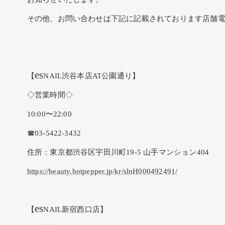
その他、お問い合わせは下記に記載されております店舗
es
【
NAIL渋谷本店AT公園通り】
◇営業時間◇
10:00〜22:00
☎︎03-5422-3432
住所：東京都渋谷区宇田川町19-5 山手マンション404
https://beauty.hotpepper.jp/kr/slnH000492491/
es
【
NAIL新宿西口店】