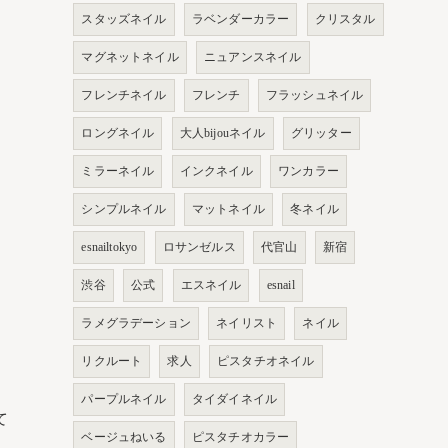
スタッズネイル
ラベンダーカラー
クリスタル
マグネットネイル
ニュアンスネイル
フレンチネイル
フレンチ
フラッシュネイル
ロングネイル
大人bijouネイル
グリッター
ミラーネイル
インクネイル
ワンカラー
シンプルネイル
マットネイル
冬ネイル
esnailtokyo
ロサンゼルス
代官山
新宿
渋谷
公式
エスネイル
esnail
ラメグラデーション
ネイリスト
ネイル
リクルート
求人
ピスタチオネイル
パープルネイル
タイダイネイル
て
ベージュねいる
ピスタチオカラー